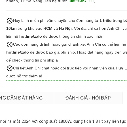
Khánh, TP Đà Nẵng (liên hệ trước:
0899.357.111
)
Huy Linh miễn phí vận chuyển cho đơn hàng từ
1 triệu
trong
b
10km
trong khu vực
HCM
và
Hà Nội
. Với địa chỉ xa hơn Anh Chị vu
liên hệ
hotline/zalo
để được thông tin chính xác nhận
Các đơn hàng đi tỉnh hoặc gửi chành xe, Anh Chị có thể liên hệ
hotline/zalo
để được báo giá phí ship. Hoặc đặt hàng ngay trên we
để check thông tin phí ship ạ
Chi tiết Anh Chị chat hoặc gọi trực tiếp với nhân viên của
Huy L
được hỗ trợ thêm ạ!
G DẪN ĐẶT HÀNG
ĐÁNH GIÁ - HỎI ĐÁP
ới ra mắt 2024 với công suất 1800W, dung tích 1.8 lít xay liên tục