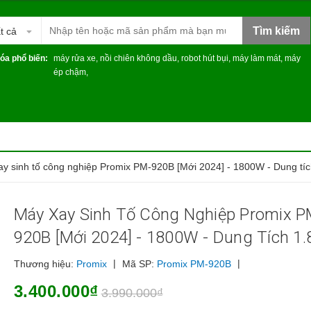
Tìm kiếm
t cả
óa phổ biến:
máy rửa xe
,
nồi chiên không dầu
,
robot hút bụi
,
máy làm mát
,
máy
ép chậm
,
y sinh tố công nghiệp Promix PM-920B [Mới 2024] - 1800W - Dung tích 
Máy Xay Sinh Tố Công Nghiệp Promix P
920B [Mới 2024] - 1800W - Dung Tích 1.8
|
|
Thương hiệu:
Promix
Mã SP:
Promix PM-920B
3.400.000₫
3.990.000₫