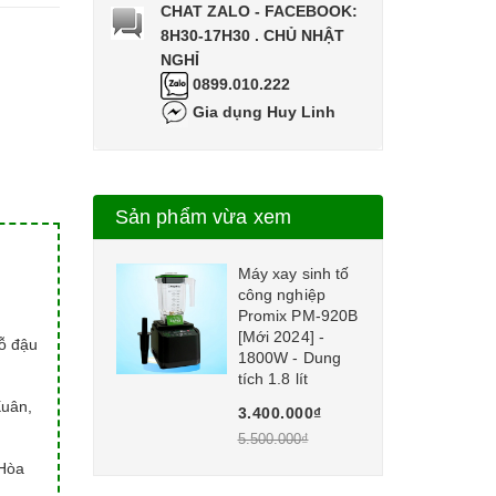
CHAT ZALO - FACEBOOK:
8H30-17H30 . CHỦ NHẬT
NGHỈ
0899.010.222
Gia dụng Huy Linh
Sản phẩm vừa xem
Máy xay sinh tố
công nghiệp
Promix PM-920B
[Mới 2024] -
hỗ đậu
1800W - Dung
tích 1.8 lít
Xuân,
3.400.000₫
5.500.000₫
Hòa