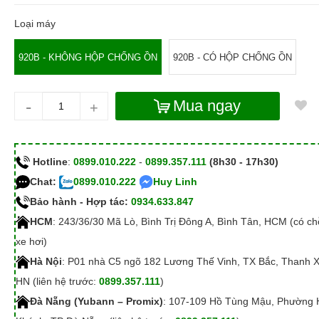
Loại máy
920B - KHÔNG HỘP CHỐNG ỒN
920B - CÓ HỘP CHỐNG ỒN
-
Mua ngay
+
Hotline
:
0899.010.222
-
0899.357.111
(8h30 - 17h30)
Chat:
0899.010.222
Huy Linh
Bảo hành - Hợp tác:
0934.633.847
HCM
: 243/36/30 Mã Lò, Bình Trị Đông A, Bình Tân, HCM (có c
xe hơi)
Hà Nội
: P01 nhà C5 ngõ 182 Lương Thế Vinh, TX Bắc, Thanh 
HN (liên hệ trước:
0899.357.111
)
Đà Nẵng (Yubann – Promix)
: 107-109 Hồ Tùng Mậu, Phường 