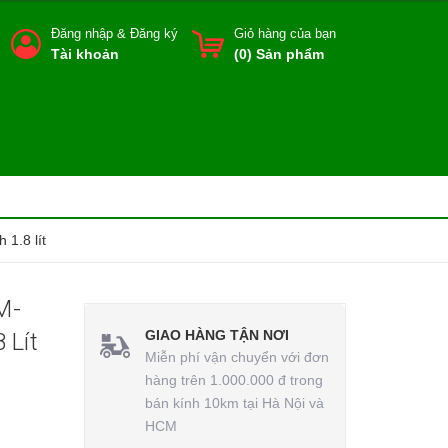
Đăng nhập
&
Đăng ký
Giỏ hàng của bạn
Tài khoản
(
0
) Sản phẩm
1.8 lít
M-
GIAO HÀNG TẬN NƠI
 Lít
Miễn phí vận chuyển với đơn
hàng trên 1.000.000 đ trong
bán kính 10km tại Hà Nội và
HCM