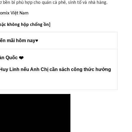
cơ bền bỉ phù hợp cho quán cà phê, sinh tố và nhà hàng.
Promix Việt Nam
hoặc không hộp chống ồn]
ến mãi hôm nay♥
àn Quốc ❤️
 Huy Linh nếu Anh Chị cần sách công thức hướng