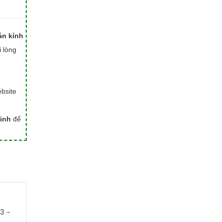
án kính
i lòng
bsite
inh
để
 3 –