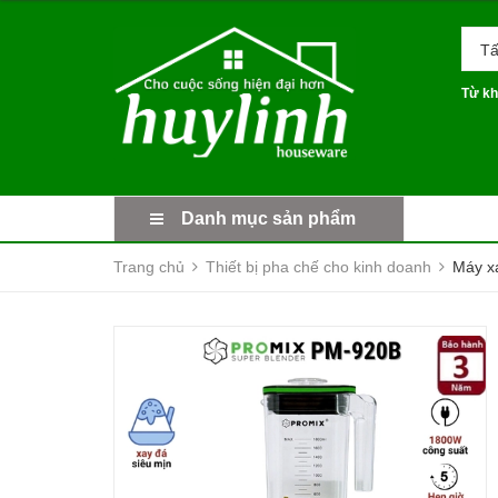
Tấ
Từ kh
Danh mục sản phẩm
Trang chủ
Thiết bị pha chế cho kinh doanh
Máy xa