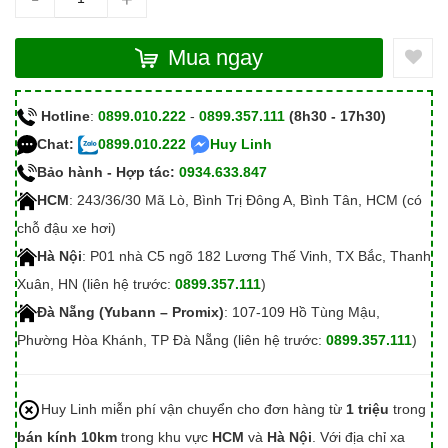
Mua ngay
Hotline
:
0899.010.222
-
0899.357.111
(8h30 - 17h30)
Chat:
0899.010.222
Huy Linh
Bảo hành - Hợp tác:
0934.633.847
HCM
: 243/36/30 Mã Lò, Bình Trị Đông A, Bình Tân, HCM (có
chỗ đậu xe hơi)
Hà Nội
: P01 nhà C5 ngõ 182 Lương Thế Vinh, TX Bắc, Thanh
Xuân, HN (liên hệ trước:
0899.357.111
)
Đà Nẵng (Yubann – Promix)
: 107-109 Hồ Tùng Mậu,
Phường Hòa Khánh, TP Đà Nẵng (liên hệ trước:
0899.357.111
)
Huy Linh miễn phí vận chuyển cho đơn hàng từ
1 triệu
trong
bán kính 10km
trong khu vực
HCM
và
Hà Nội
. Với địa chỉ xa