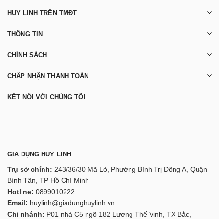
HUY LINH TRÊN TMĐT
THÔNG TIN
CHÍNH SÁCH
CHẤP NHẬN THANH TOÁN
KẾT NỐI VỚI CHÚNG TÔI
GIA DỤNG HUY LINH
Trụ sở chính:
243/36/30 Mã Lò, Phường Bình Trị Đông A, Quận
Bình Tân, TP Hồ Chí Minh
Hotline:
0899010222
Email:
huylinh@giadunghuylinh.vn
Chi nhánh:
P01 nhà C5 ngõ 182 Lương Thế Vinh, TX Bắc,