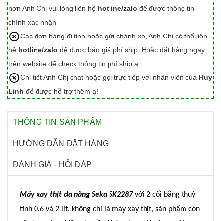
hơn Anh Chị vui lòng liên hệ
hotline/zalo
để được thông tin
chính xác nhận
Các đơn hàng đi tỉnh hoặc gửi chành xe, Anh Chị có thể liên
hệ
hotline/zalo
để được báo giá phí ship. Hoặc đặt hàng ngay
trên website để check thông tin phí ship ạ
Chi tiết Anh Chị chat hoặc gọi trực tiếp với nhân viên của
Huy
Linh
để được hỗ trợ thêm ạ!
THÔNG TIN SẢN PHẨM
HƯỚNG DẪN ĐẶT HÀNG
ĐÁNH GIÁ - HỎI ĐÁP
Máy xay thịt đa năng Seka SK2287
với 2 cối bằng thuỷ
tinh 0.6 và 2 lít, không chỉ là máy xay thịt, sản phẩm còn