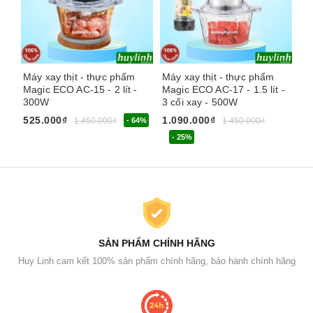
Máy xay thịt - thực phẩm
Máy xay thịt - thực phẩm
Má
Magic ECO AC-15 - 2 lít -
Magic ECO AC-17 - 1.5 lít -
Ma
300W
3 cối xay - 500W
3 
525.000₫
1.090.000₫
79
1.450.000₫
- 64%
1.450.000₫
- 25%
SẢN PHẨM CHÍNH HÃNG
Huy Linh cam kết 100% sản phẩm chính hãng, bảo hành chính hãng