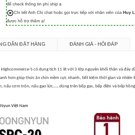
để check thông tin phí ship ạ
Chi tiết Anh Chị chat hoặc gọi trực tiếp với nhân viên của
Huy L
được hỗ trợ thêm ạ!
G DẪN ĐẶT HÀNG
ĐÁNH GIÁ - HỎI ĐÁP
 Highcommerce-S có dung tích 11 lít với 3 lớp nguyên khối thân và đáy d
nh hơn giúp thức ăn chín mềm cực nhanh, tiết kiệm thời gian và nhiên l
, nấu cơm trộn, nấu gạo lức…., dùng trên bếp gas, bếp điện và bếp hồn
ngNyun Việt Nam