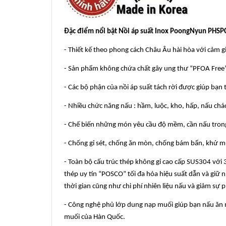
Đặc điểm nổi bật Nồi áp suất Inox PoongNyun PHSPC-
- Thiết kế theo phong cách Châu Âu hài hòa với cảm giá
- Sản phẩm không chứa chất gây ung thư “PFOA Free”
- Các bộ phận của nồi áp suất tách rời được giúp bạn t
- Nhiều chức năng nấu : hầm, luộc, kho, hấp, nấu ch
- Chế biến những món yêu cầu độ mềm, cần nấu tron
- Chống gỉ sét, chống ăn mòn, chống bám bẩn, khử mù
- Toàn bộ cấu trúc thép không gỉ cao cấp SUS304 với
thép uy tín “POSCO” tối đa hóa hiệu suất dẫn và giữ 
thời gian cũng như chi phí nhiên liệu nấu và giảm sự
- Công nghệ phủ lớp dung nạp muối giúp bạn nấu ăn 
muối của Hàn Quốc.