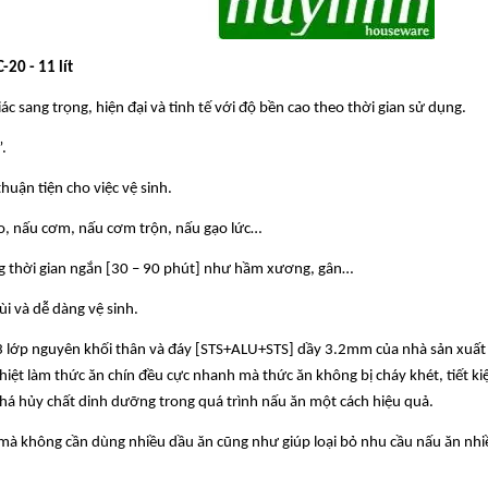
20 - 11 lít
c sang trọng, hiện đại và tinh tế với độ bền cao theo thời gian sử dụng.
.
huận tiện cho việc vệ sinh.
áo, nấu cơm, nấu cơm trộn, nấu gạo lức…
g thời gian ngắn [30 – 90 phút] như hầm xương, gân…
i và dễ dàng vệ sinh.
 3 lớp nguyên khối thân và đáy [STS+ALU+STS] dầy 3.2mm của nhà sản xuất
nhiệt làm thức ăn chín đều cực nhanh mà thức ăn không bị cháy khét, tiết k
 phá hủy chất dinh dưỡng trong quá trình nấu ăn một cách hiệu quả.
mà không cần dùng nhiều dầu ăn cũng như giúp loại bỏ nhu cầu nấu ăn nhi