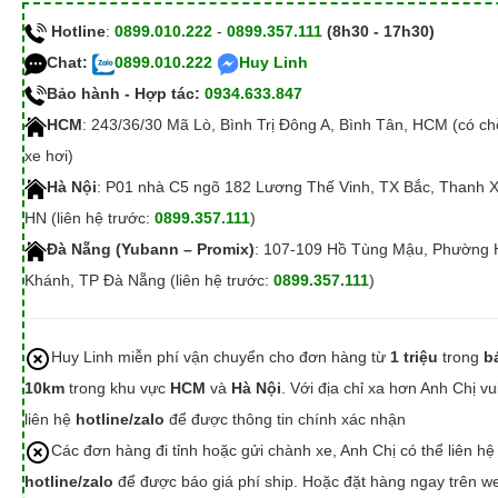
Hotline
:
0899.010.222
-
0899.357.111
(8h30 - 17h30)
Chat:
0899.010.222
Huy Linh
Bảo hành - Hợp tác:
0934.633.847
HCM
: 243/36/30 Mã Lò, Bình Trị Đông A, Bình Tân, HCM (có c
xe hơi)
Hà Nội
: P01 nhà C5 ngõ 182 Lương Thế Vinh, TX Bắc, Thanh 
HN (liên hệ trước:
0899.357.111
)
Đà Nẵng (Yubann – Promix)
: 107-109 Hồ Tùng Mậu, Phường 
Khánh, TP Đà Nẵng (liên hệ trước:
0899.357.111
)
Huy Linh miễn phí vận chuyển cho đơn hàng từ
1 triệu
trong
b
10km
trong khu vực
HCM
và
Hà Nội
. Với địa chỉ xa hơn Anh Chị vu
liên hệ
hotline/zalo
để được thông tin chính xác nhận
Các đơn hàng đi tỉnh hoặc gửi chành xe, Anh Chị có thể liên hệ
hotline/zalo
để được báo giá phí ship. Hoặc đặt hàng ngay trên we