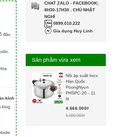
CHAT ZALO - FACEBOOK:
8H30-17H30 . CHỦ NHẬT
NGHỈ
0899.010.222
Gia dụng Huy Linh
hỗ đậu
Xuân,
Sản phẩm vừa xem
Hòa
Nồi áp suất Inox
Hàn Quốc
PoongNyun
PHSPC-20 - 11
án kính
lít
i lòng
4.666.000₫
5.500.000₫
bsite