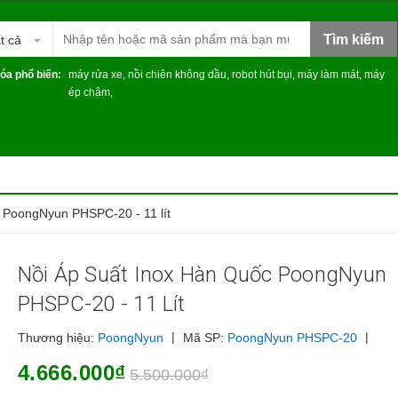
Tìm kiếm
t cả
óa phổ biến:
máy rửa xe
,
nồi chiên không dầu
,
robot hút bụi
,
máy làm mát
,
máy
ép chậm
,
 PoongNyun PHSPC-20 - 11 lít
Nồi Áp Suất Inox Hàn Quốc PoongNyun
PHSPC-20 - 11 Lít
|
|
Thương hiệu:
PoongNyun
Mã SP:
PoongNyun PHSPC-20
4.666.000₫
5.500.000₫