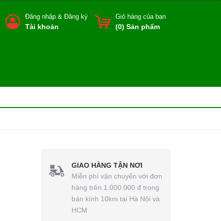
Đăng nhập
&
Đăng ký
Giỏ hàng của bạn
Tài khoản
(
0
) Sản phẩm
GIAO HÀNG TẬN NƠI
Miễn phí vận chuyển với đơn
hàng trên 1.000.000 đ trong
bán kính 10km tại Hà Nội và
HCM