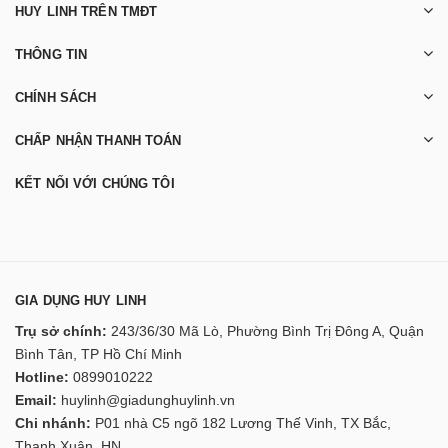
HUY LINH TRÊN TMĐT
THÔNG TIN
CHÍNH SÁCH
CHẤP NHẬN THANH TOÁN
KẾT NỐI VỚI CHÚNG TÔI
GIA DỤNG HUY LINH
Trụ sở chính:
243/36/30 Mã Lò, Phường Bình Trị Đông A, Quận
Bình Tân, TP Hồ Chí Minh
Hotline:
0899010222
Email:
huylinh@giadunghuylinh.vn
Chi nhánh:
P01 nhà C5 ngõ 182 Lương Thế Vinh, TX Bắc,
Thanh Xuân, HN