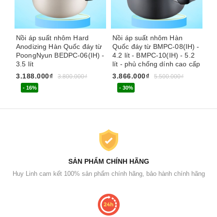
Nồi áp suất nhôm Hard
Nồi áp suất nhôm Hàn
Ro
Anodizing Hàn Quốc đáy từ
Quốc đáy từ BMPC-08(IH) -
áp
PoongNyun BEDPC-06(IH) -
4.2 lít - BMPC-10(IH) - 5.2
và
3.5 lít
lít - phủ chống dính cao cấp
49
3.188.000₫
3.866.000₫
3.800.000₫
5.500.000₫
- 16%
- 30%
SẢN PHẨM CHÍNH HÃNG
Huy Linh cam kết 100% sản phẩm chính hãng, bảo hành chính hãng