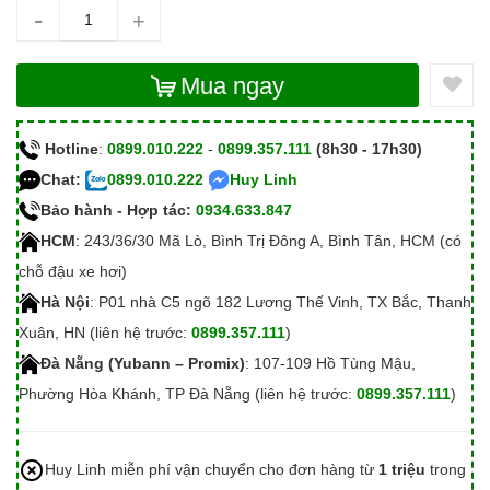
-
+
Mua ngay
Hotline
:
0899.010.222
-
0899.357.111
(8h30 - 17h30)
Chat:
0899.010.222
Huy Linh
Bảo hành - Hợp tác:
0934.633.847
HCM
: 243/36/30 Mã Lò, Bình Trị Đông A, Bình Tân, HCM (có
chỗ đậu xe hơi)
Hà Nội
: P01 nhà C5 ngõ 182 Lương Thế Vinh, TX Bắc, Thanh
Xuân, HN (liên hệ trước:
0899.357.111
)
Đà Nẵng (Yubann – Promix)
: 107-109 Hồ Tùng Mậu,
Phường Hòa Khánh, TP Đà Nẵng (liên hệ trước:
0899.357.111
)
Huy Linh miễn phí vận chuyển cho đơn hàng từ
1 triệu
trong