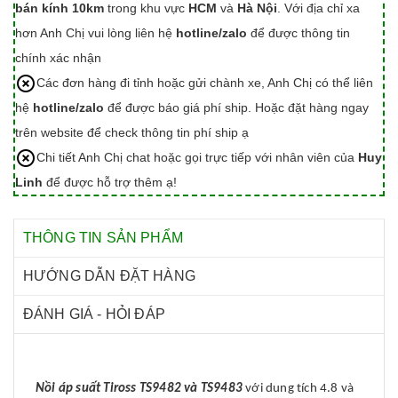
bán kính 10km
trong khu vực
HCM
và
Hà Nội
. Với địa chỉ xa
hơn Anh Chị vui lòng liên hệ
hotline/zalo
để được thông tin
chính xác nhận
Các đơn hàng đi tỉnh hoặc gửi chành xe, Anh Chị có thể liên
hệ
hotline/zalo
để được báo giá phí ship. Hoặc đặt hàng ngay
trên website để check thông tin phí ship ạ
Chi tiết Anh Chị chat hoặc gọi trực tiếp với nhân viên của
Huy
Linh
để được hỗ trợ thêm ạ!
THÔNG TIN SẢN PHẨM
HƯỚNG DẪN ĐẶT HÀNG
ĐÁNH GIÁ - HỎI ĐÁP
Nồi áp suất Tiross TS9482 và TS9483
với dung tích 4.8 và