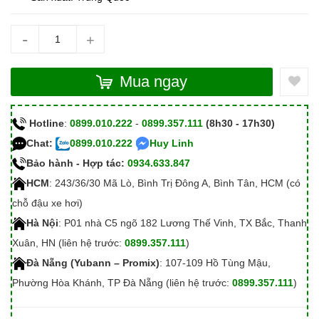
-
+
Mua ngay
Hotline
:
0899.010.222
-
0899.357.111
(8h30 - 17h30)
Chat:
0899.010.222
Huy Linh
Bảo hành - Hợp tác:
0934.633.847
HCM
: 243/36/30 Mã Lò, Bình Trị Đông A, Bình Tân, HCM (có
chỗ đậu xe hơi)
Hà Nội
: P01 nhà C5 ngõ 182 Lương Thế Vinh, TX Bắc, Thanh
Xuân, HN (liên hệ trước:
0899.357.111
)
Đà Nẵng (Yubann – Promix)
: 107-109 Hồ Tùng Mậu,
Phường Hòa Khánh, TP Đà Nẵng (liên hệ trước:
0899.357.111
)