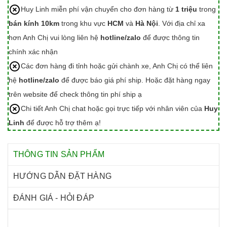
Huy Linh miễn phí vận chuyển cho đơn hàng từ
1 triệu
trong
bán kính 10km
trong khu vực
HCM
và
Hà Nội
. Với địa chỉ xa
hơn Anh Chị vui lòng liên hệ
hotline/zalo
để được thông tin
chính xác nhận
Các đơn hàng đi tỉnh hoặc gửi chành xe, Anh Chị có thể liên
hệ
hotline/zalo
để được báo giá phí ship. Hoặc đặt hàng ngay
trên website để check thông tin phí ship ạ
Chi tiết Anh Chị chat hoặc gọi trực tiếp với nhân viên của
Huy
Linh
để được hỗ trợ thêm ạ!
THÔNG TIN SẢN PHẨM
HƯỚNG DẪN ĐẶT HÀNG
ĐÁNH GIÁ - HỎI ĐÁP