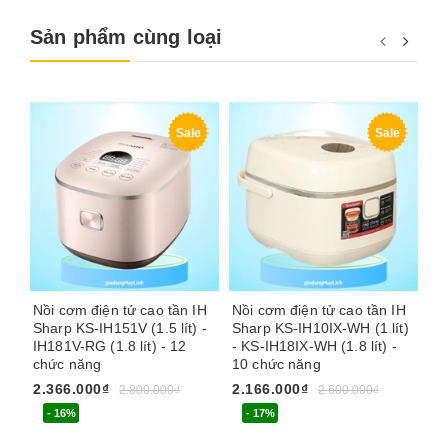
Sản phẩm cùng loại
Sale
Sale
Nồi cơm điện tử cao tần IH
Nồi cơm điện tử cao tần IH
Nồ
Sharp KS-IH151V (1.5 lít) -
Sharp KS-IH10IX-WH (1 lít)
tr
IH181V-RG (1.8 lít) - 12
- KS-IH18IX-WH (1.8 lít) -
- 1
chức năng
10 chức năng
1.
2.366.000₫
2.166.000₫
2.800.000₫
2.600.000₫
- 16%
- 17%