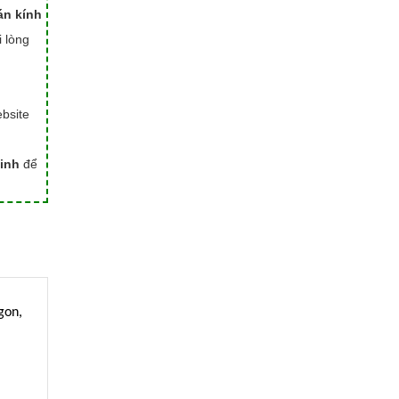
án kính
i lòng
bsite
inh
để
gon,