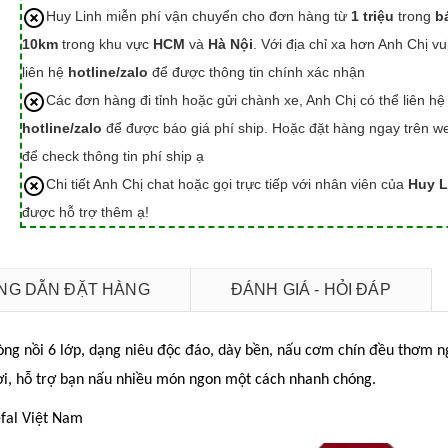
Huy Linh miễn phí vận chuyển cho đơn hàng từ
1 triệu
trong
b
10km
trong khu vực
HCM
và
Hà Nội
. Với địa chỉ xa hơn Anh Chị vu
liên hệ
hotline/zalo
để được thông tin chính xác nhận
Các đơn hàng đi tỉnh hoặc gửi chành xe, Anh Chị có thể liên hệ
hotline/zalo
để được báo giá phí ship. Hoặc đặt hàng ngay trên we
để check thông tin phí ship ạ
Chi tiết Anh Chị chat hoặc gọi trực tiếp với nhân viên của
Huy L
được hỗ trợ thêm ạ!
G DẪN ĐẶT HÀNG
ĐÁNH GIÁ - HỎI ĐÁP
òng nồi 6 lớp, dạng niêu độc đáo, dày bền, nấu cơm chín đều thơm n
 lợi, hỗ trợ bạn nấu nhiều món ngon một cách nhanh chóng.
efal Việt Nam