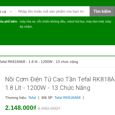
Tìm kiếm
t cả
óa phổ biến:
máy rửa xe
,
nồi chiên không dầu
,
robot hút bụi
,
máy làm mát
,
máy
ép chậm
,
Tefal RK818A68 - 1.8 lít - 1200W - 13 chức năng
Nồi Cơm Điện Tử Cao Tần Tefal RK818A
1.8 Lít - 1200W - 13 Chức Năng
|
|
Thương hiệu:
Tefal
Mã SP:
Tefal RK818A68
2.148.000₫
3.490.000₫