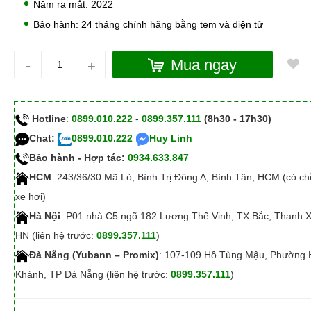
Năm ra mắt: 2022
Bảo hành: 24 tháng chính hãng bằng tem và điện tử
-
Mua ngay
+
Hotline
:
0899.010.222
-
0899.357.111
(8h30 - 17h30)
Chat:
0899.010.222
Huy Linh
Bảo hành - Hợp tác:
0934.633.847
HCM
: 243/36/30 Mã Lò, Bình Trị Đông A, Bình Tân, HCM (có c
xe hơi)
Hà Nội
: P01 nhà C5 ngõ 182 Lương Thế Vinh, TX Bắc, Thanh 
HN (liên hệ trước:
0899.357.111
)
Đà Nẵng (Yubann – Promix)
: 107-109 Hồ Tùng Mậu, Phường 
Khánh, TP Đà Nẵng (liên hệ trước:
0899.357.111
)