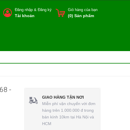
Đăng nhập
&
Đăng ký
Giỏ hàng của bạn
Tài khoản
(
0
) Sản phẩm
68 -
GIAO HÀNG TẬN NƠI
Miễn phí vận chuyển với đơn
hàng trên 1.000.000 đ trong
bán kính 10km tại Hà Nội và
HCM