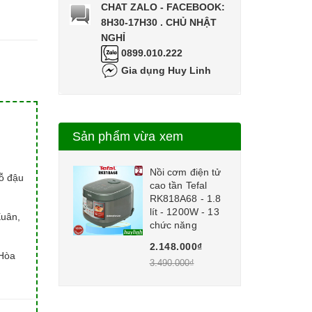
CHAT ZALO - FACEBOOK:
8H30-17H30 . CHỦ NHẬT
NGHỈ
0899.010.222
Gia dụng Huy Linh
Sản phẩm vừa xem
Nồi cơm điện tử
hỗ đậu
cao tần Tefal
RK818A68 - 1.8
lít - 1200W - 13
Xuân,
chức năng
2.148.000₫
Hòa
3.490.000₫