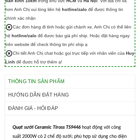
bán kính 10km
trong khu vực
HCM
và
Hà Nội
. Với địa chỉ xa
hơn Anh Chị vui lòng liên hệ
hotline/zalo
để được thông tin
chính xác nhận
Các đơn hàng đi tỉnh hoặc gửi chành xe, Anh Chị có thể liên
hệ
hotline/zalo
để được báo giá phí ship. Hoặc đặt hàng ngay
trên website để check thông tin phí ship ạ
Chi tiết Anh Chị chat hoặc gọi trực tiếp với nhân viên của
Huy
Linh
để được hỗ trợ thêm ạ!
THÔNG TIN SẢN PHẨM
HƯỚNG DẪN ĐẶT HÀNG
ĐÁNH GIÁ - HỎI ĐÁP
Quạt sưởi Ceramic Tiross TS9446
hoạt động với công
suất 2000W có 2 chế độ sưởi; phù hợp sử dụng cho diện