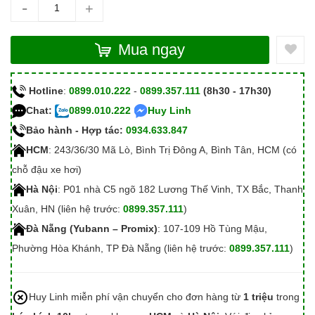
-
+
Mua ngay
Hotline
:
0899.010.222
-
0899.357.111
(8h30 - 17h30)
Chat:
0899.010.222
Huy Linh
Bảo hành - Hợp tác:
0934.633.847
HCM
: 243/36/30 Mã Lò, Bình Trị Đông A, Bình Tân, HCM (có
chỗ đậu xe hơi)
Hà Nội
: P01 nhà C5 ngõ 182 Lương Thế Vinh, TX Bắc, Thanh
Xuân, HN (liên hệ trước:
0899.357.111
)
Đà Nẵng (Yubann – Promix)
: 107-109 Hồ Tùng Mậu,
Phường Hòa Khánh, TP Đà Nẵng (liên hệ trước:
0899.357.111
)
Huy Linh miễn phí vận chuyển cho đơn hàng từ
1 triệu
trong