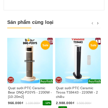
Sản phẩm cùng loại
Sale
Sale
Quạt sưởi PTC Ceramic
Quạt sưởi PTC Ceramic
Má
Bear DNQ-P20Y5 - 2200W -
Tiross TS9443 - 2200W - 2
TS
[10-20m2]
chiều
Re
ẩ
966.000₫
2.988.000₫
1.100.000₫
- 12%
3.500.000₫
2.