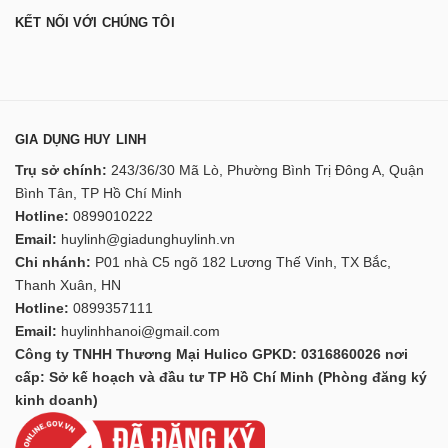
KẾT NỐI VỚI CHÚNG TÔI
GIA DỤNG HUY LINH
Trụ sở chính:
243/36/30 Mã Lò, Phường Bình Trị Đông A, Quận
Bình Tân, TP Hồ Chí Minh
Hotline:
0899010222
Email:
huylinh@giadunghuylinh.vn
Chi nhánh:
P01 nhà C5 ngõ 182 Lương Thế Vinh, TX Bắc,
Thanh Xuân, HN
Hotline:
0899357111
Email:
huylinhhanoi@gmail.com
Công ty TNHH Thương Mại Hulico GPKD: 0316860026 nơi
cấp: Sở kế hoạch và đầu tư TP Hồ Chí Minh (Phòng đăng ký
kinh doanh)