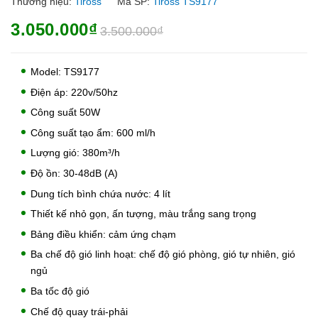
Thương hiệu:
Tiross
Mã SP:
Tiross TS9177
3.050.000₫
3.500.000₫
Model: TS9177
Điện áp: 220v/50hz
Công suất 50W
Công suất tạo ẩm: 600 ml/h
Lượng gió: 380m³/h
Độ ồn: 30-48dB (A)
Dung tích bình chứa nước: 4 lít
Thiết kế nhỏ gọn, ấn tượng, màu trắng sang trọng
Bảng điều khiển: cảm ứng chạm
Ba chế độ gió linh hoạt: chế độ gió phòng, gió tự nhiên, gió
ngủ
Ba tốc độ gió
Chế độ quay trái-phải