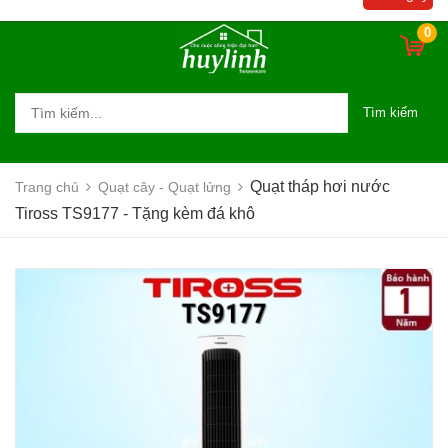
0
Tìm kiếm
Quạt tháp hơi nước
Trang chủ
Quạt cây - Quạt lửng
Tiross TS9177 - Tặng kèm đá khô