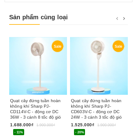
Sản phẩm cùng loại
Sale
Sale
Quạt cây đứng tuần hoàn
Quạt cây đứng tuần hoàn
Qu
không khí Sharp PJ-
không khí Sharp PJ-
kh
CD114V-C - động cơ DC
CD603V-C - động cơ DC
CD
36W - 3 cánh 8 tốc độ gió
24W - 3 cánh 3 tốc độ gió
20
1.688.000₫
1.525.000₫
2.
1.900.000₫
1.900.000₫
- 11%
- 20%