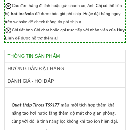
Các đơn hàng đi tỉnh hoặc gửi chành xe, Anh Chị có thể liên
hệ
hotline/zalo
để được báo giá phí ship. Hoặc đặt hàng ngay
trên website để check thông tin phí ship ạ
Chi tiết Anh Chị chat hoặc gọi trực tiếp với nhân viên của
Huy
Linh
để được hỗ trợ thêm ạ!
THÔNG TIN SẢN PHẨM
HƯỚNG DẪN ĐẶT HÀNG
ĐÁNH GIÁ - HỎI ĐÁP
Quạt tháp Tiross TS9177
mẫu mới tích hợp thêm khả
năng tạo hơi nước tăng thêm độ mát cho gian phòng,
cùng với đó là tính năng lọc không khí tạo ion hiện đại.