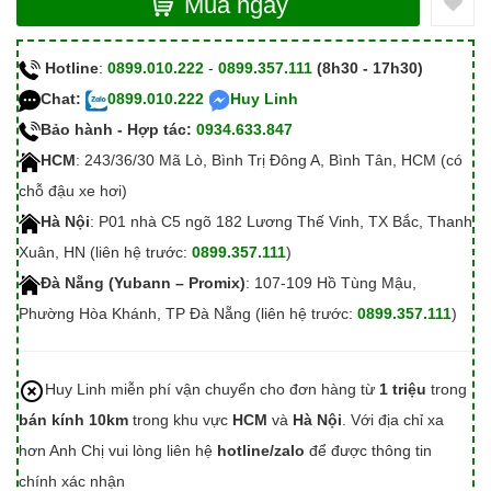
Mua ngay
Hotline
:
0899.010.222
-
0899.357.111
(8h30 - 17h30)
Chat:
0899.010.222
Huy Linh
Bảo hành - Hợp tác:
0934.633.847
HCM
: 243/36/30 Mã Lò, Bình Trị Đông A, Bình Tân, HCM (có
chỗ đậu xe hơi)
Hà Nội
: P01 nhà C5 ngõ 182 Lương Thế Vinh, TX Bắc, Thanh
Xuân, HN (liên hệ trước:
0899.357.111
)
Đà Nẵng (Yubann – Promix)
: 107-109 Hồ Tùng Mậu,
Phường Hòa Khánh, TP Đà Nẵng (liên hệ trước:
0899.357.111
)
Huy Linh miễn phí vận chuyển cho đơn hàng từ
1 triệu
trong
bán kính 10km
trong khu vực
HCM
và
Hà Nội
. Với địa chỉ xa
hơn Anh Chị vui lòng liên hệ
hotline/zalo
để được thông tin
chính xác nhận