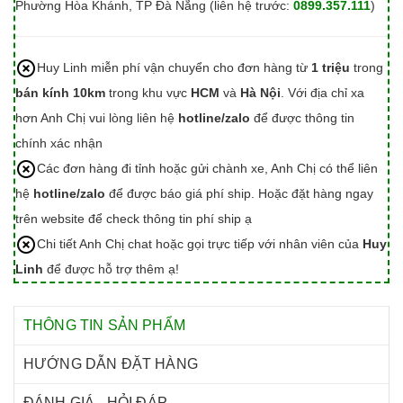
Phường Hòa Khánh, TP Đà Nẵng (liên hệ trước:
0899.357.111
)
Huy Linh miễn phí vận chuyển cho đơn hàng từ
1 triệu
trong
bán kính 10km
trong khu vực
HCM
và
Hà Nội
. Với địa chỉ xa
hơn Anh Chị vui lòng liên hệ
hotline/zalo
để được thông tin
chính xác nhận
Các đơn hàng đi tỉnh hoặc gửi chành xe, Anh Chị có thể liên
hệ
hotline/zalo
để được báo giá phí ship. Hoặc đặt hàng ngay
trên website để check thông tin phí ship ạ
Chi tiết Anh Chị chat hoặc gọi trực tiếp với nhân viên của
Huy
Linh
để được hỗ trợ thêm ạ!
THÔNG TIN SẢN PHẨM
HƯỚNG DẪN ĐẶT HÀNG
ĐÁNH GIÁ - HỎI ĐÁP