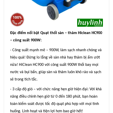
Đặc điểm nổi bật Quạt thổi sàn – thảm Hiclean HC900
– công suất 900W:
- Công suất mạnh mẽ – 900W, làm sạch nhanh chóng và
hiệu quả! Đừng lo lắng về sàn nhà hay thảm bị ẩm ướt
nữa! HiClean HC900 với công suất 900W thổi bay mọi
nước và bụi bẩn, giúp sàn và thảm luôn khô ráo và sạch
sẽ trong tích tắc.
- 3 cấp độ gió – với chức năng hẹn giờ hiện đại: Với khả
năng điều chỉnh hẹn giờ từ 0 đến 180 phút, bạn hoàn
toàn kiểm soát được tốc độ quạt phù hợp với mọi tình
huống. Linh hoạt và tiện lợi hơn bao giờ hết!