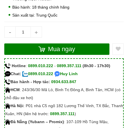
Bảo hành: 18 tháng chính hãng
Sản xuất tại: Trung Quốc
-
+
Mua ngay
Hotline
:
0899.010.222
-
0899.357.111
(8h30 - 17h30)
Chat:
0899.010.222
Huy Linh
Bảo hành - Hợp tác:
0934.633.847
HCM
: 243/36/30 Mã Lò, Bình Trị Đông A, Bình Tân, HCM (có
chỗ đậu xe hơi)
Hà Nội
: P01 nhà C5 ngõ 182 Lương Thế Vinh, TX Bắc, Thanh
Xuân, HN (liên hệ trước:
0899.357.111
)
Đà Nẵng (Yubann – Promix)
: 107-109 Hồ Tùng Mậu,