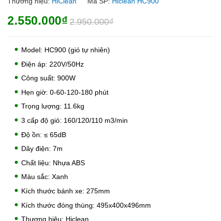
Thương hiệu:
HiClean
Mã SP:
Hiclean HC900
2.550.000₫
2.950.000₫
Model: HC900 (gió tự nhiên)
Điện áp: 220V/50Hz
Công suất: 900W
Hẹn giờ: 0-60-120-180 phút
Trọng lượng: 11.6kg
3 cấp độ gió: 160/120/110 m3/min
Độ ồn: ≤ 65dB
Dây điện: 7m
Chất liệu: Nhựa ABS
Màu sắc: Xanh
Kích thước bánh xe: 275mm
Kích thước đóng thùng: 495x400x496mm
Thương hiệu: Hiclean