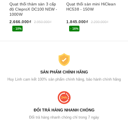
Quạt thổi thảm sàn 3 cấp
Quạt thổi sàn mini HiClean
Qu
độ CleproX DC100 NEW -
HC538 - 150W
Hi
1000W
2 
2.666.000₫
1.845.000₫
5.
2.950.000₫
2.200.000₫
- 10%
- 16%
SẢN PHẨM CHÍNH HÃNG
Huy Linh cam kết 100% sản phẩm chính hãng, bảo hành chính hãng
ĐỔI TRẢ HÀNG NHANH CHÓNG
Đổi trả hàng nhanh chóng chỉ trong 7 ngày