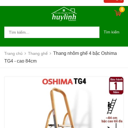
0
Tìm kiếm
Thang nhôm ghế 4 bậc Oshima
Trang chủ
Thang ghế
TG4 - cao 84cm