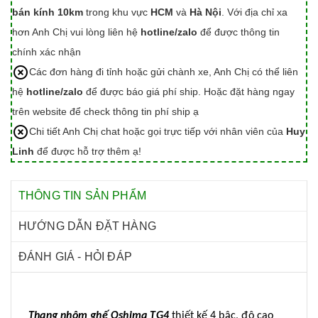
bán kính 10km
trong khu vực
HCM
và
Hà Nội
. Với địa chỉ xa
hơn Anh Chị vui lòng liên hệ
hotline/zalo
để được thông tin
chính xác nhận
Các đơn hàng đi tỉnh hoặc gửi chành xe, Anh Chị có thể liên
hệ
hotline/zalo
để được báo giá phí ship. Hoặc đặt hàng ngay
trên website để check thông tin phí ship ạ
Chi tiết Anh Chị chat hoặc gọi trực tiếp với nhân viên của
Huy
Linh
để được hỗ trợ thêm ạ!
THÔNG TIN SẢN PHẨM
HƯỚNG DẪN ĐẶT HÀNG
ĐÁNH GIÁ - HỎI ĐÁP
Thang nhôm ghế Oshima TG4
thiết kế 4 bậc, độ cao