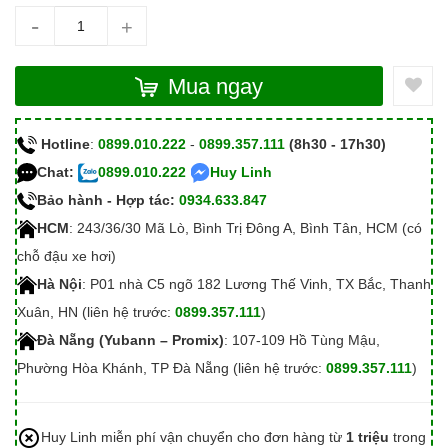
-
+
Mua ngay
Hotline
:
0899.010.222
-
0899.357.111
(8h30 - 17h30)
Chat:
0899.010.222
Huy Linh
Bảo hành - Hợp tác:
0934.633.847
HCM
: 243/36/30 Mã Lò, Bình Trị Đông A, Bình Tân, HCM (có
chỗ đậu xe hơi)
Hà Nội
: P01 nhà C5 ngõ 182 Lương Thế Vinh, TX Bắc, Thanh
Xuân, HN (liên hệ trước:
0899.357.111
)
Đà Nẵng (Yubann – Promix)
: 107-109 Hồ Tùng Mậu,
Phường Hòa Khánh, TP Đà Nẵng (liên hệ trước:
0899.357.111
)
Huy Linh miễn phí vận chuyển cho đơn hàng từ
1 triệu
trong