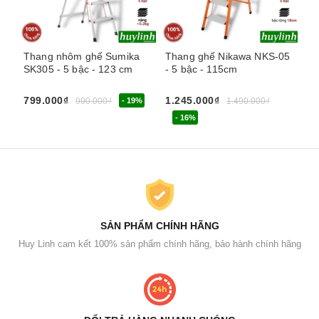
Thang nhôm ghế Sumika
Thang ghế Nikawa NKS-05
Th
SK305 - 5 bậc - 123 cm
- 5 bậc - 115cm
NK
799.000₫
1.245.000₫
1.
990.000₫
- 19%
1.490.000₫
- 16%
SẢN PHẨM CHÍNH HÃNG
Huy Linh cam kết 100% sản phẩm chính hãng, bảo hành chính hãng