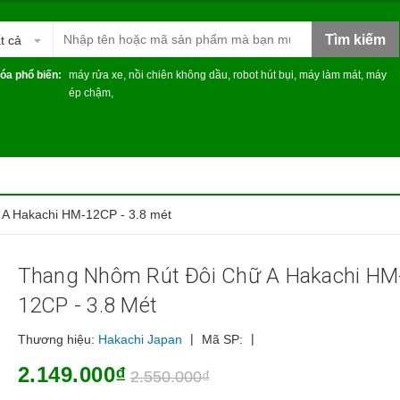
Tìm kiếm
t cả
óa phổ biến:
máy rửa xe
,
nồi chiên không dầu
,
robot hút bụi
,
máy làm mát
,
máy
ép chậm
,
 A Hakachi HM-12CP - 3.8 mét
Thang Nhôm Rút Đôi Chữ A Hakachi HM
12CP - 3.8 Mét
|
|
Thương hiệu:
Hakachi Japan
Mã SP:
2.149.000₫
2.550.000₫