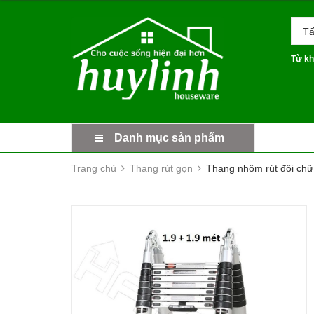
Tấ
Từ kh
Danh mục sản phẩm
Trang chủ
Thang rút gọn
Thang nhôm rút đôi chữ