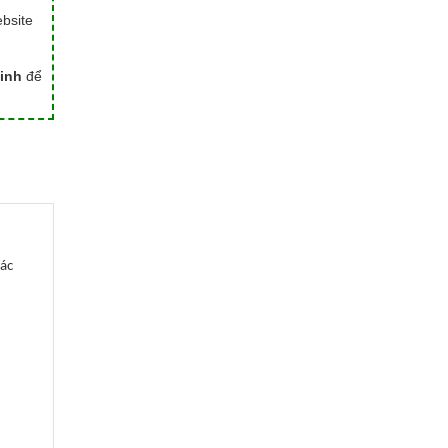
bsite
inh
để
hác