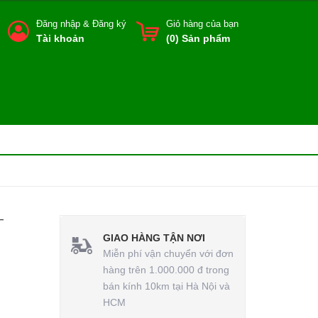
Đăng nhập
&
Đăng ký
Giỏ hàng của bạn
Tài khoản
(
0
) Sản phẩm
-
GIAO HÀNG TẬN NƠI
Miễn phí vận chuyển với đơn
hàng trên 1.000.000 đ trong
bán kính 10km tại Hà Nội và
HCM