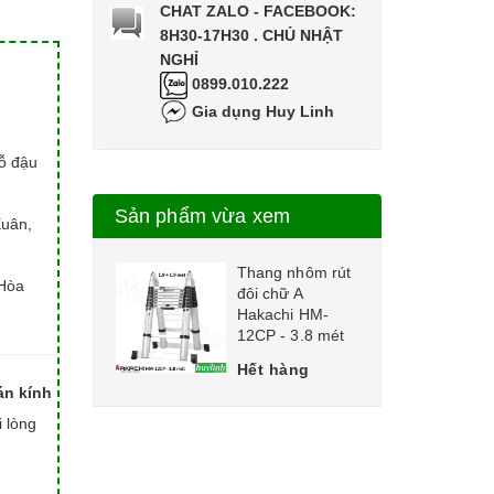
CHAT ZALO - FACEBOOK:
8H30-17H30 . CHỦ NHẬT
NGHỈ
0899.010.222
Gia dụng Huy Linh
hỗ đậu
Sản phẩm vừa xem
Xuân,
Thang nhôm rút
Hòa
đôi chữ A
Hakachi HM-
12CP - 3.8 mét
Hết hàng
án kính
i lòng