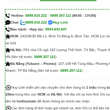
Hotline
:
0899.010.222
-
0899.357.111
(8h30 - 17h30)
Chat:
0899.010.222
Huy Linh
Bảo hành - Hợp tác:
0934.633.847
HCM
: 243/36/30 Mã Lò, Bình Trị Đông A, Bình Tân, HCM (có c
xe hơi)
Hà Nội
: P01 nhà C5 ngõ 182 Lương Thế Vinh, TX Bắc, Thanh 
HN (liên hệ trước:
0899.357.111
)
Đà Nẵng (Yubann – Promix)
: 107-109 Hồ Tùng Mậu, Phường 
Khánh, TP Đà Nẵng (liên hệ trước:
0899.357.111
)
Huy Linh miễn phí vận chuyển cho đơn hàng từ
1 triệu
trong
b
10km
trong khu vực
HCM
và
Hà Nội
. Với địa chỉ xa hơn Anh Chị vu
liên hệ
hotline/zalo
để được thông tin chính xác nhận
Các đơn hàng đi tỉnh hoặc gửi chành xe, Anh Chị có thể liên hệ