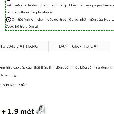
hotline/zalo
để được báo giá phí ship. Hoặc đặt hàng ngay trên we
để check thông tin phí ship ạ
Chi tiết Anh Chị chat hoặc gọi trực tiếp với nhân viên của
Huy L
được hỗ trợ thêm ạ!
G DẪN ĐẶT HÀNG
ĐÁNH GIÁ - HỎI ĐÁP
ng hiệu cao cấp của Nhật Bản, linh động với nhiều kiểu dáng sử dụng k
 tiện dụng.
hi Việt Nam 2 năm.