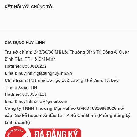
KẾT NỐI VỚI CHÚNG TÔI
GIA DỤNG HUY LINH
Trụ sở chính:
243/36/30 Mã Lò, Phường Bình Trị Đông A, Quận
Bình Tân, TP Hồ Chí Minh
Hotline:
0899010222
Email:
huylinh@giadunghuylinh.vn
Chi nhánh:
P01 nhà C5 ngõ 182 Lương Thế Vinh, TX Bắc,
Thanh Xuân, HN
Hotline:
0899357111
Email:
huylinhhanoi@gmail.com
Công ty TNHH Thương Mại Hulico GPKD: 0316860026 nơi
cấp: Sở kế hoạch và đầu tư TP Hồ Chí Minh (Phòng đăng ký
kinh doanh)