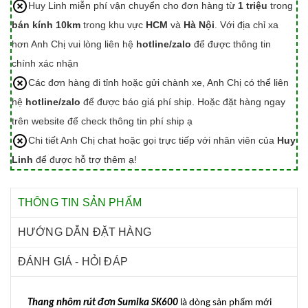
Huy Linh miễn phí vận chuyển cho đơn hàng từ
1 triệu
trong
bán kính 10km
trong khu vực
HCM
và
Hà Nội
. Với địa chỉ xa
hơn Anh Chị vui lòng liên hệ
hotline/zalo
để được thông tin
chính xác nhận
Các đơn hàng đi tỉnh hoặc gửi chành xe, Anh Chị có thể liên
hệ
hotline/zalo
để được báo giá phí ship. Hoặc đặt hàng ngay
trên website để check thông tin phí ship ạ
Chi tiết Anh Chị chat hoặc gọi trực tiếp với nhân viên của
Huy
Linh
để được hỗ trợ thêm ạ!
THÔNG TIN SẢN PHẨM
HƯỚNG DẪN ĐẶT HÀNG
ĐÁNH GIÁ - HỎI ĐÁP
Thang nhôm rút đơn Sumika SK600
là dòng sản phẩm mới