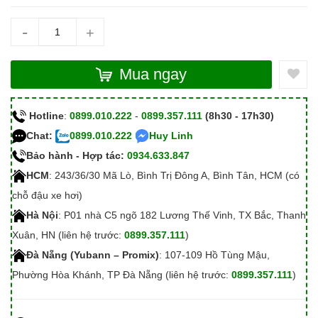
-
+
Mua ngay
Hotline
:
0899.010.222
-
0899.357.111
(8h30 - 17h30)
Chat:
0899.010.222
Huy Linh
Bảo hành - Hợp tác:
0934.633.847
HCM
: 243/36/30 Mã Lò, Bình Trị Đông A, Bình Tân, HCM (có
chỗ đậu xe hơi)
Hà Nội
: P01 nhà C5 ngõ 182 Lương Thế Vinh, TX Bắc, Thanh
Xuân, HN (liên hệ trước:
0899.357.111
)
Đà Nẵng (Yubann – Promix)
: 107-109 Hồ Tùng Mậu,
Phường Hòa Khánh, TP Đà Nẵng (liên hệ trước:
0899.357.111
)