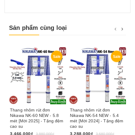
Sản phẩm cùng loại
Sale
Sale
Thang nhôm rút đơn
Thang nhôm rút đơn
Th
Nikawa NK-60 NEW - 5.8
Nikawa NK-54 NEW - 5.4
Ni
mét [Mới 2025] - Tặng đệm
mét [Mới 2024] - Tặng đệm
- 
cao su
cao su
3.
3.466.000₫
3.288.000₫
3.880.000₫
3.680.000₫