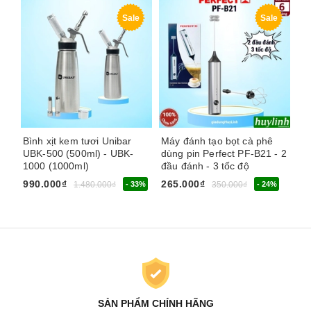
Sale
Sale
Bình xịt kem tươi Unibar
Máy đánh tạo bọt cà phê
Má
UBK-500 (500ml) - UBK-
dùng pin Perfect PF-B21 - 2
dù
1000 (1000ml)
đầu đánh - 3 tốc độ
8W
đỡ
990.000₫
265.000₫
1.480.000₫
- 33%
350.000₫
- 24%
26
SẢN PHẨM CHÍNH HÃNG