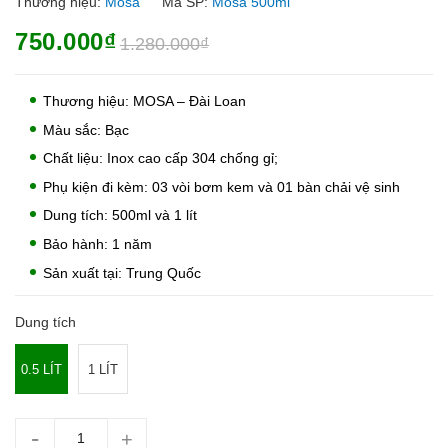
Thương hiệu:
Mosa
Mã SP:
Mosa 500ml
750.000₫
1.280.000₫
Thương hiệu: MOSA – Đài Loan
Màu sắc: Bạc
Chất liệu: Inox cao cấp 304 chống gỉ;
Phụ kiện đi kèm: 03 vòi bơm kem và 01 bàn chải vệ sinh
Dung tích: 500ml và 1 lít
Bảo hành: 1 năm
Sản xuất tại: Trung Quốc
Dung tích
0.5 LÍT
1 LÍT
-
+