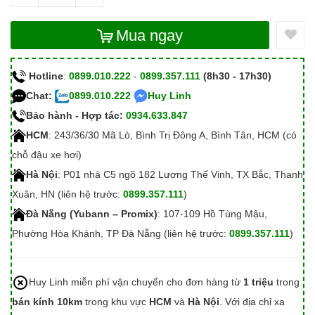
Mua ngay
Hotline
:
0899.010.222
-
0899.357.111
(8h30 - 17h30)
Chat:
0899.010.222
Huy Linh
Bảo hành - Hợp tác:
0934.633.847
HCM
: 243/36/30 Mã Lò, Bình Trị Đông A, Bình Tân, HCM (có
chỗ đậu xe hơi)
Hà Nội
: P01 nhà C5 ngõ 182 Lương Thế Vinh, TX Bắc, Thanh
Xuân, HN (liên hệ trước:
0899.357.111
)
Đà Nẵng (Yubann – Promix)
: 107-109 Hồ Tùng Mậu,
Phường Hòa Khánh, TP Đà Nẵng (liên hệ trước:
0899.357.111
)
Huy Linh miễn phí vận chuyển cho đơn hàng từ
1 triệu
trong
bán kính 10km
trong khu vực
HCM
và
Hà Nội
. Với địa chỉ xa