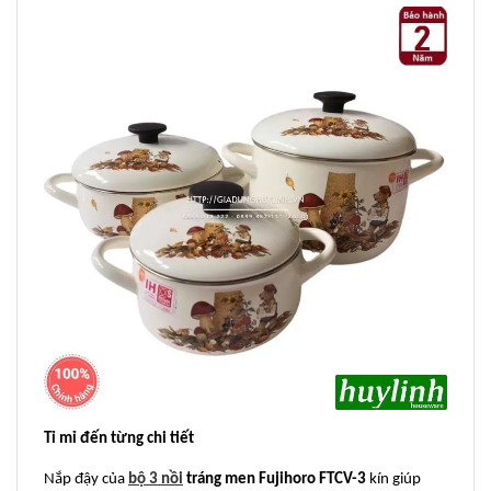
Tỉ mỉ đến từng chi tiết
Nắp đậy của
bộ 3 nồi
tráng men Fujihoro FTCV-3
kín giúp