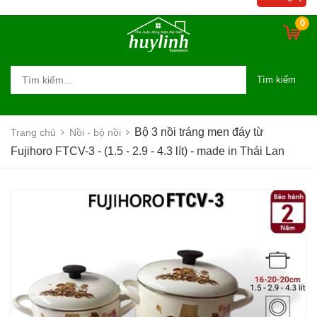
in Thái Lan
0
Tìm kiếm
Bộ 3 nồi tráng men đáy từ
Trang chủ
Nồi - bộ nồi
Fujihoro FTCV-3 - (1.5 - 2.9 - 4.3 lít) - made in Thái Lan