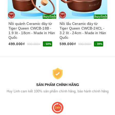
Nồi quánh Ceramic đáy từ
Nồi lẩu Ceramic đáy từ
Bộ
Tiger Queen CWCB-18B -
Tiger Queen CWCB-24CL -
Fu
1.9 lít - 18cm - Made in Hàn
3.2 lít - 24cm - Made in Hàn
3 
Quốc
Quốc
1.
499.000₫
599.000₫
990.000₫
- 50%
990.000₫
- 39%
SẢN PHẨM CHÍNH HÃNG
Huy Linh cam kết 100% sản phẩm chính hãng, bảo hành chính hãng