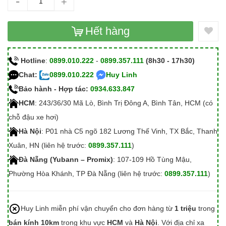
-
+
Hết hàng
Hotline
:
0899.010.222
-
0899.357.111
(8h30 - 17h30)
Chat:
0899.010.222
Huy Linh
Bảo hành - Hợp tác:
0934.633.847
HCM
: 243/36/30 Mã Lò, Bình Trị Đông A, Bình Tân, HCM (có
chỗ đậu xe hơi)
Hà Nội
: P01 nhà C5 ngõ 182 Lương Thế Vinh, TX Bắc, Thanh
Xuân, HN (liên hệ trước:
0899.357.111
)
Đà Nẵng (Yubann – Promix)
: 107-109 Hồ Tùng Mậu,
Phường Hòa Khánh, TP Đà Nẵng (liên hệ trước:
0899.357.111
)
Huy Linh miễn phí vận chuyển cho đơn hàng từ
1 triệu
trong
bán kính 10km
trong khu vực
HCM
và
Hà Nội
. Với địa chỉ xa