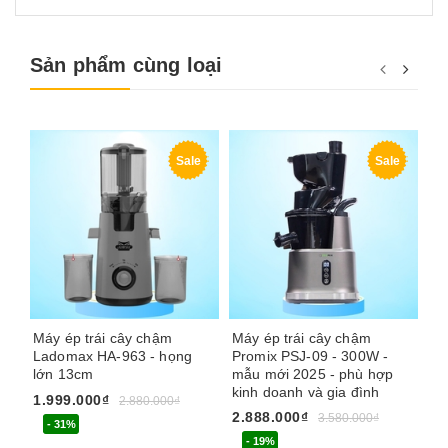
Sản phẩm cùng loại
Sale
Sale
Máy ép trái cây chậm
Máy ép trái cây chậm
Má
Ladomax HA-963 - họng
Promix PSJ-09 - 300W -
Ku
lớn 13cm
mẫu mới 2025 - phù hợp
rả
kinh doanh và gia đình
Ma
1.999.000₫
2.880.000₫
2.888.000₫
9.
3.580.000₫
- 31%
- 19%