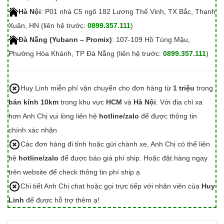
Hà Nội
: P01 nhà C5 ngõ 182 Lương Thế Vinh, TX Bắc, Thanh
Xuân, HN (liên hệ trước:
0899.357.111
)
Đà Nẵng (Yubann – Promix)
: 107-109 Hồ Tùng Mậu,
Phường Hòa Khánh, TP Đà Nẵng (liên hệ trước:
0899.357.111
)
Huy Linh miễn phí vận chuyển cho đơn hàng từ
1 triệu
trong
bán kính 10km
trong khu vực
HCM
và
Hà Nội
. Với địa chỉ xa
hơn Anh Chị vui lòng liên hệ
hotline/zalo
để được thông tin
chính xác nhận
Các đơn hàng đi tỉnh hoặc gửi chành xe, Anh Chị có thể liên
hệ
hotline/zalo
để được báo giá phí ship. Hoặc đặt hàng ngay
trên website để check thông tin phí ship ạ
Chi tiết Anh Chị chat hoặc gọi trực tiếp với nhân viên của
Huy
Linh
để được hỗ trợ thêm ạ!