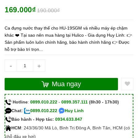
169.000₫
190.000₫
Ca đựng nước thay thế cho HU-19SGM và nhiều máy ép chậm
khác ❤️ Tại sao nên mua hàng tại Hulico - Gia dụng Huy Linh: 👉
Sản phẩm luôn luôn chính hãng, bảo hành chính hãng 👉 Được
hỗ trợ bảo trì trọn...
-
+
Mua ngay
Hotline
:
0899.010.222
-
0899.357.111
(8h30 - 17h30)
Chat:
0899.010.222
Huy Linh
Bảo hành - Hợp tác:
0934.633.847
HCM
: 243/36/30 Mã Lò, Bình Trị Đông A, Bình Tân, HCM (có
chỗ đậu xe hơi)