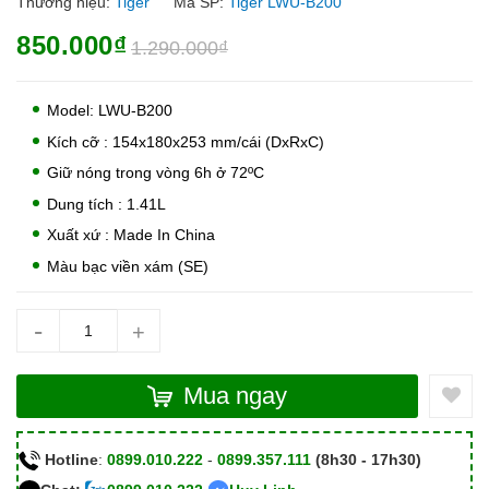
Thương hiệu:
Tiger
Mã SP:
Tiger LWU-B200
850.000₫
1.290.000₫
Model: LWU-B200
Kích cỡ : 154x180x253 mm/cái (DxRxC)
Giữ nóng trong vòng 6h ở 72ºC
Dung tích : 1.41L
Xuất xứ : Made In China
Màu bạc viền xám (SE)
-
+
Mua ngay
Hotline
:
0899.010.222
-
0899.357.111
(8h30 - 17h30)