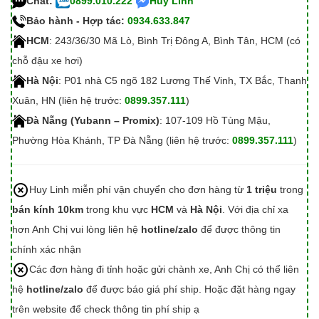
Chat:
0899.010.222
Huy Linh
Bảo hành - Hợp tác:
0934.633.847
HCM
: 243/36/30 Mã Lò, Bình Trị Đông A, Bình Tân, HCM (có
chỗ đậu xe hơi)
Hà Nội
: P01 nhà C5 ngõ 182 Lương Thế Vinh, TX Bắc, Thanh
Xuân, HN (liên hệ trước:
0899.357.111
)
Đà Nẵng (Yubann – Promix)
: 107-109 Hồ Tùng Mậu,
Phường Hòa Khánh, TP Đà Nẵng (liên hệ trước:
0899.357.111
)
Huy Linh miễn phí vận chuyển cho đơn hàng từ
1 triệu
trong
bán kính 10km
trong khu vực
HCM
và
Hà Nội
. Với địa chỉ xa
hơn Anh Chị vui lòng liên hệ
hotline/zalo
để được thông tin
chính xác nhận
Các đơn hàng đi tỉnh hoặc gửi chành xe, Anh Chị có thể liên
hệ
hotline/zalo
để được báo giá phí ship. Hoặc đặt hàng ngay
trên website để check thông tin phí ship ạ