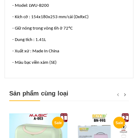
- Model: LWU-B200
- Kích cỡ : 154x180x253 mm/cái (DxRxC)
- Giữ nóng trong vòng 6h ở 72ºC
- Dung tích : 1.41L
- Xuất xứ : Made In China
- Màu bạc viền xám (SE)
Sản phẩm cùng loại
Sale
Sale