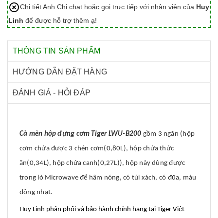
Chi tiết Anh Chị chat hoặc gọi trực tiếp với nhân viên của
Huy
Linh
để được hỗ trợ thêm ạ!
THÔNG TIN SẢN PHẨM
HƯỚNG DẪN ĐẶT HÀNG
ĐÁNH GIÁ - HỎI ĐÁP
Cà mèn hộp đựng cơm Tiger LWU-B200
gồm 3 ngăn (hộp
cơm chứa được 3 chén cơm(0,80L), hộp chứa thức
ăn(0,34L), hộp chứa canh(0,27L)), hộp này dùng được
trong lò Microwave để hâm nóng, có túi xách, có đũa, màu
đồng nhạt.
Huy Linh phân phối và bảo hành chính hãng tại Tiger Việt