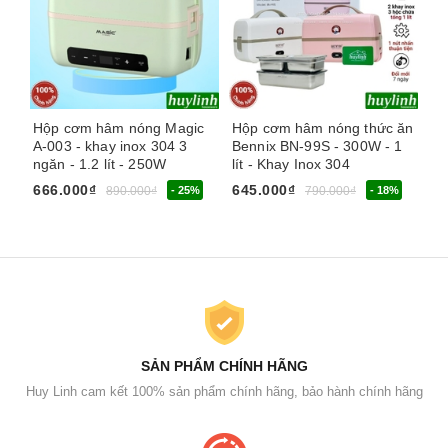
Hộp cơm hâm nóng Magic
Hộp cơm hâm nóng thức ăn
Hộ
A-003 - khay inox 304 3
Bennix BN-99S - 300W - 1
2G
ngăn - 1.2 lít - 250W
lít - Khay Inox 304
tú
666.000₫
645.000₫
68
890.000₫
- 25%
790.000₫
- 18%
SẢN PHẨM CHÍNH HÃNG
Huy Linh cam kết 100% sản phẩm chính hãng, bảo hành chính hãng