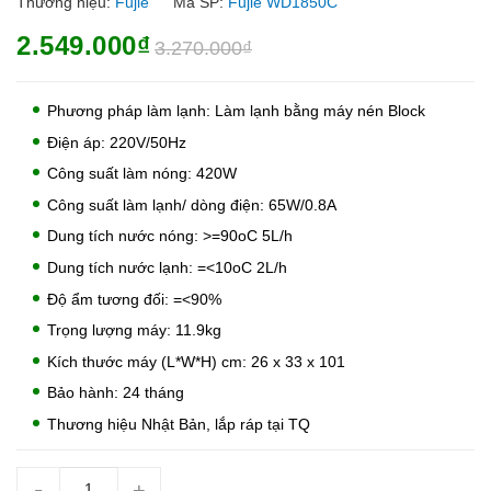
Thương hiệu:
Fujie
Mã SP:
Fujie WD1850C
2.549.000₫
3.270.000₫
Phương pháp làm lạnh: Làm lạnh bằng máy nén Block
Điện áp: 220V/50Hz
Công suất làm nóng: 420W
Công suất làm lạnh/ dòng điện: 65W/0.8A
Dung tích nước nóng: >=90oC 5L/h
Dung tích nước lạnh: =<10oC 2L/h
Độ ẩm tương đối: =<90%
Trọng lượng máy: 11.9kg
Kích thước máy (L*W*H) cm: 26 x 33 x 101
Bảo hành: 24 tháng
Thương hiệu Nhật Bản, lắp ráp tại TQ
-
+