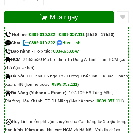
Mua ngay
Hotline
:
0899.010.222
-
0899.357.111
(8h30 - 17h30)
Chat:
0899.010.222
Huy Linh
Bảo hành - Hợp tác:
0934.633.847
HCM
: 243/36/30 Mã Lò, Bình Trị Đông A, Bình Tân, HCM (có
chỗ đậu xe hơi)
Hà Nội
: P01 nhà C5 ngõ 182 Lương Thế Vinh, TX Bắc, Thanh
Xuân, HN (liên hệ trước:
0899.357.111
)
Đà Nẵng (Yubann – Promix)
: 107-109 Hồ Tùng Mậu,
Phường Hòa Khánh, TP Đà Nẵng (liên hệ trước:
0899.357.111
)
Huy Linh miễn phí vận chuyển cho đơn hàng từ
1 triệu
trong
bán kính 10km
trong khu vực
HCM
và
Hà Nội
. Với địa chỉ xa