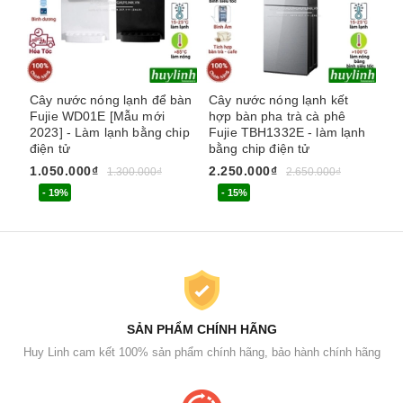
Cây nước nóng lạnh để bàn
Cây nước nóng lạnh kết
Câ
Fujie WD01E [Mẫu mới
hợp bàn pha trà cà phê
To
2023] - Làm lạnh bằng chip
Fujie TBH1332E - làm lạnh
- 
điện tử
bằng chip điện tử
2.
1.050.000₫
2.250.000₫
1.300.000₫
2.650.000₫
- 19%
- 15%
SẢN PHẨM CHÍNH HÃNG
Huy Linh cam kết 100% sản phẩm chính hãng, bảo hành chính hãng