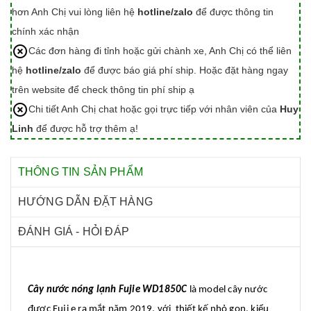
hơn Anh Chị vui lòng liên hệ
hotline/zalo
để được thông tin
chính xác nhận
Các đơn hàng đi tỉnh hoặc gửi chành xe, Anh Chị có thể liên
hệ
hotline/zalo
để được báo giá phí ship. Hoặc đặt hàng ngay
trên website để check thông tin phí ship ạ
Chi tiết Anh Chị chat hoặc gọi trực tiếp với nhân viên của
Huy
Linh
để được hỗ trợ thêm ạ!
THÔNG TIN SẢN PHẨM
HƯỚNG DẪN ĐẶT HÀNG
ĐÁNH GIÁ - HỎI ĐÁP
Cây nước nóng lạnh Fujie WD1850C
là model cây nước
được Fuji e ra mắt năm 2019, với thiết kế nhỏ gọn, kiểu