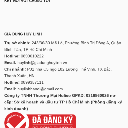
KẾT NỐI VỚI CHÚNG TÔI
GIA DỤNG HUY LINH
Trụ sở chính:
243/36/30 Mã Lò, Phường Bình Trị Đông A, Quận
Bình Tân, TP Hồ Chí Minh
Hotline:
0899010222
Email:
huylinh@giadunghuylinh.vn
Chi nhánh:
P01 nhà C5 ngõ 182 Lương Thế Vinh, TX Bắc,
Thanh Xuân, HN
Hotline:
0899357111
Email:
huylinhhanoi@gmail.com
Công ty TNHH Thương Mại Hulico GPKD: 0316860026 nơi
cấp: Sở kế hoạch và đầu tư TP Hồ Chí Minh (Phòng đăng ký
kinh doanh)