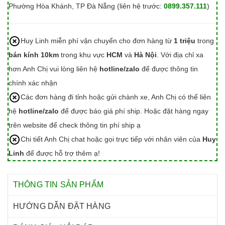
Phường Hòa Khánh, TP Đà Nẵng (liên hệ trước:
0899.357.111
)
Huy Linh miễn phí vận chuyển cho đơn hàng từ
1 triệu
trong
bán kính 10km
trong khu vực
HCM
và
Hà Nội
. Với địa chỉ xa
hơn Anh Chị vui lòng liên hệ
hotline/zalo
để được thông tin
chính xác nhận
Các đơn hàng đi tỉnh hoặc gửi chành xe, Anh Chị có thể liên
hệ
hotline/zalo
để được báo giá phí ship. Hoặc đặt hàng ngay
trên website để check thông tin phí ship ạ
Chi tiết Anh Chị chat hoặc gọi trực tiếp với nhân viên của
Huy
Linh
để được hỗ trợ thêm ạ!
THÔNG TIN SẢN PHẨM
HƯỚNG DẪN ĐẶT HÀNG