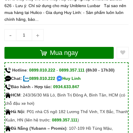
626 - Lưu ý: Chỉ sử dụng cho máy Uniblenx Luxbar Tại sao nên
mua hàng tại Hulico - Gia dụng Huy Linh: - Sản phẩm luôn luôn
chính hãng, bảo...
-
+
Mua ngay
Hotline
:
0899.010.222
-
0899.357.111
(8h30 - 17h30)
Chat:
0899.010.222
Huy Linh
Bảo hành - Hợp tác:
0934.633.847
HCM
: 243/36/30 Mã Lò, Bình Trị Đông A, Bình Tân, HCM (có
chỗ đậu xe hơi)
Hà Nội
: P01 nhà C5 ngõ 182 Lương Thế Vinh, TX Bắc, Thanh
Xuân, HN (liên hệ trước:
0899.357.111
)
Đà Nẵng (Yubann – Promix)
: 107-109 Hồ Tùng Mậu,