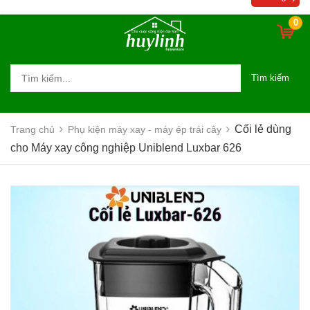
0
Tìm kiếm
Cối lẻ dùng
Trang chủ
Phụ kiện máy xay - máy ép trái cây
cho Máy xay công nghiệp Uniblend Luxbar 626