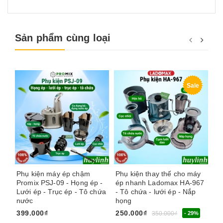
Sản phẩm cùng loại
Sale
Phụ kiện máy ép chậm
Phụ kiện thay thế cho máy
Ph
Promix PSJ-09 - Họng ép -
ép nhanh Ladomax HA-967
Pr
Lưới ép - Trục ép - Tô chứa
- Tô chứa - lưới ép - Nắp
Tô
nước
họng
Hộ
nư
399.000₫
250.000₫
350.000₫
- 29%
35