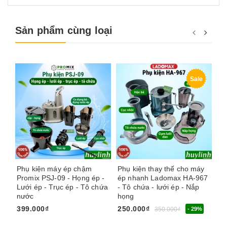
Sản phẩm cùng loại
Sale
Phụ kiện máy ép chậm
Phụ kiện thay thế cho máy
Ph
Promix PSJ-09 - Họng ép -
ép nhanh Ladomax HA-967
Pr
Lưới ép - Trục ép - Tô chứa
- Tô chứa - lưới ép - Nắp
Tô
nước
họng
Hộ
nư
399.000₫
250.000₫
350.000₫
- 29%
35