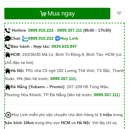
Mua ngay
Hotline
:
0899.010.222
-
0899.357.111
(8h30 - 17h30)
Chat:
0899.010.222
Huy Linh
Bảo hành - Hợp tác:
0934.633.847
HCM
: 243/36/30 Mã Lò, Bình Trị Đông A, Bình Tân, HCM (có
chỗ đậu xe hơi)
Hà Nội
: P01 nhà C5 ngõ 182 Lương Thế Vinh, TX Bắc, Thanh
Xuân, HN (liên hệ trước:
0899.357.111
)
Đà Nẵng (Yubann – Promix)
: 107-109 Hồ Tùng Mậu,
Phường Hòa Khánh, TP Đà Nẵng (liên hệ trước:
0899.357.111
)
Huy Linh miễn phí vận chuyển cho đơn hàng từ
1 triệu
trong
bán kính 10km
trong khu vực
HCM
và
Hà Nội
. Với địa chỉ xa