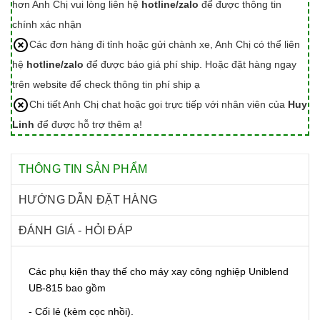
hơn Anh Chị vui lòng liên hệ
hotline/zalo
để được thông tin
chính xác nhận
Các đơn hàng đi tỉnh hoặc gửi chành xe, Anh Chị có thể liên
hệ
hotline/zalo
để được báo giá phí ship. Hoặc đặt hàng ngay
trên website để check thông tin phí ship ạ
Chi tiết Anh Chị chat hoặc gọi trực tiếp với nhân viên của
Huy
Linh
để được hỗ trợ thêm ạ!
THÔNG TIN SẢN PHẨM
HƯỚNG DẪN ĐẶT HÀNG
ĐÁNH GIÁ - HỎI ĐÁP
Các phụ kiện thay thế cho máy xay công nghiệp Uniblend
UB-815 bao gồm
- Cối lẻ (kèm cọc nhồi).