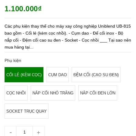
1.100.000₫
Các phụ kiện thay thế cho máy xay công nghiệp Uniblend UB-815
bao gồm - Cối lẻ (kèm cọc nhồi). - Cụm dao - Đế cối inox - Bộ
nắp cối - Đệm cối cao su đen - Socket - Cọc nhồi ___ Tại sao nên
mua hàng tại...
Phụ kiện
CỐI LẺ (KÈM CỌC)
CỤM DAO
ĐỆM CỐI (CAO SU ĐEN)
CỌC NHỒI
NẮP CỐI NHỎ TRẮNG
NẮP CỐI ĐEN LỚN
SOCKET TRỤC QUAY
-
+