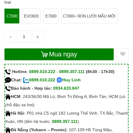
loại
C7000
EVO820
E7000
C7000+ RON LƯỚI MẪU MỚI
-
+
Mua ngay
Hotline
:
0899.010.222
-
0899.357.111
(8h30 - 17h30)
Chat:
0899.010.222
Huy Linh
Bảo hành - Hợp tác:
0934.633.847
HCM
: 243/36/30 Mã Lò, Bình Trị Đông A, Bình Tân, HCM (có
chỗ đậu xe hơi)
Hà Nội
: P01 nhà C5 ngõ 182 Lương Thế Vinh, TX Bắc, Thanh
Xuân, HN (liên hệ trước:
0899.357.111
)
Đà Nẵng (Yubann – Promix)
: 107-109 Hồ Tùng Mậu,