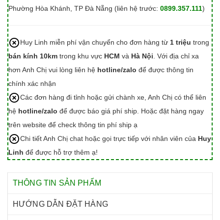
Phường Hòa Khánh, TP Đà Nẵng (liên hệ trước:
0899.357.111
)
Huy Linh miễn phí vận chuyển cho đơn hàng từ
1 triệu
trong
bán kính 10km
trong khu vực
HCM
và
Hà Nội
. Với địa chỉ xa
hơn Anh Chị vui lòng liên hệ
hotline/zalo
để được thông tin
chính xác nhận
Các đơn hàng đi tỉnh hoặc gửi chành xe, Anh Chị có thể liên
hệ
hotline/zalo
để được báo giá phí ship. Hoặc đặt hàng ngay
trên website để check thông tin phí ship ạ
Chi tiết Anh Chị chat hoặc gọi trực tiếp với nhân viên của
Huy
Linh
để được hỗ trợ thêm ạ!
THÔNG TIN SẢN PHẨM
HƯỚNG DẪN ĐẶT HÀNG