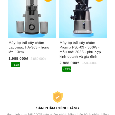
Máy ép trái cây chậm
Máy ép trái cây chậm
Má
Ladomax HA-963 - họng
Promix PSJ-09 - 300W -
Ku
lớn 13cm
mẫu mới 2025 - phù hợp
rả
kinh doanh và gia đình
Ma
1.999.000₫
2.880.000₫
2.888.000₫
9.
3.580.000₫
- 31%
- 19%
SẢN PHẨM CHÍNH HÃNG
Huy Linh cam kết 100% sản phẩm chính hãng, bảo hành chính hãng