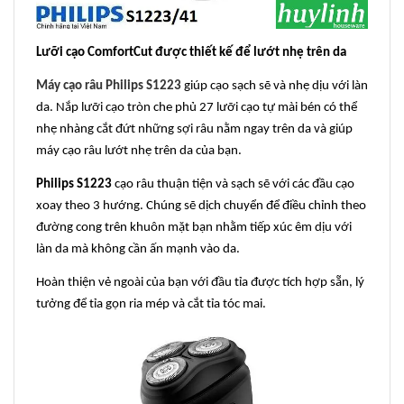
Lưỡi cạo ComfortCut được thiết kế để lướt nhẹ trên da
Máy cạo râu Philips S1223
giúp cạo sạch sẽ và nhẹ dịu với làn
da. Nắp lưỡi cạo tròn che phủ 27 lưỡi cạo tự mài bén có thể
nhẹ nhàng cắt đứt những sợi râu nằm ngay trên da và giúp
máy cạo râu lướt nhẹ trên da của bạn.
Philips S1223
cạo râu thuận tiện và sạch sẽ với các đầu cạo
xoay theo 3 hướng. Chúng sẽ dịch chuyển để điều chỉnh theo
đường cong trên khuôn mặt bạn nhằm tiếp xúc êm dịu với
làn da mà không cần ấn mạnh vào da.
Hoàn thiện vẻ ngoài của bạn với đầu tỉa được tích hợp sẵn, lý
tưởng để tỉa gọn ria mép và cắt tỉa tóc mai.