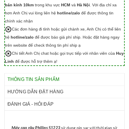
bán kính 10km
trong khu vực
HCM
và
Hà Nội
. Với địa chỉ xa
hơn Anh Chị vui lòng liên hệ
hotline/zalo
để được thông tin
chính xác nhận
Các đơn hàng đi tỉnh hoặc gửi chành xe, Anh Chị có thể liên
hệ
hotline/zalo
để được báo giá phí ship. Hoặc đặt hàng ngay
trên website để check thông tin phí ship ạ
Chi tiết Anh Chị chat hoặc gọi trực tiếp với nhân viên của
Huy
Linh
để được hỗ trợ thêm ạ!
THÔNG TIN SẢN PHẨM
HƯỚNG DẪN ĐẶT HÀNG
ĐÁNH GIÁ - HỎI ĐÁP
Máy cạo râu Philips S1223
sử dụng pin sạc với thời gian sử