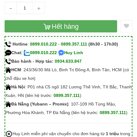
-
+
Hết hàng
Hotline
:
0899.010.222
-
0899.357.111
(8h30 - 17h30)
Chat:
0899.010.222
Huy Linh
Bảo hành - Hợp tác:
0934.633.847
HCM
: 243/36/30 Mã Lò, Bình Trị Đông A, Bình Tân, HCM (có
chỗ đậu xe hơi)
Hà Nội
: P01 nhà C5 ngõ 182 Lương Thế Vinh, TX Bắc, Thanh
Xuân, HN (liên hệ trước:
0899.357.111
)
Đà Nẵng (Yubann – Promix)
: 107-109 Hồ Tùng Mậu,
Phường Hòa Khánh, TP Đà Nẵng (liên hệ trước:
0899.357.111
)
Huy Linh miễn phí vận chuyển cho đơn hàng từ
1 triệu
trong