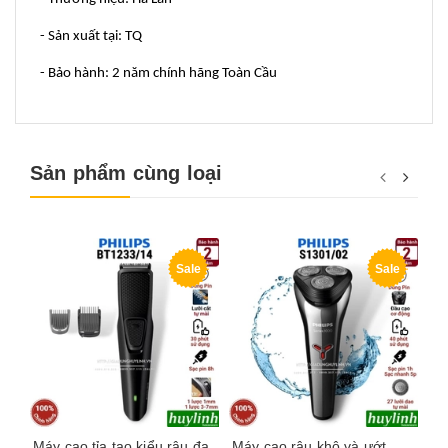
- Sản xuất tại: TQ
- Bảo hành: 2 năm chính hãng Toàn Cầu
Sản phẩm cùng loại
Sale
Sale
Máy cạo tỉa tạo kiểu râu đa
Máy cạo râu khô và ướt
Má