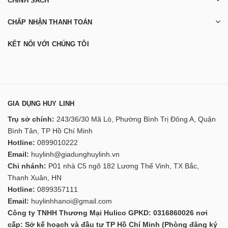
CHÍNH SÁCH
CHẤP NHẬN THANH TOÁN
KẾT NỐI VỚI CHÚNG TÔI
GIA DỤNG HUY LINH
Trụ sở chính:
243/36/30 Mã Lò, Phường Bình Trị Đông A, Quận
Bình Tân, TP Hồ Chí Minh
Hotline:
0899010222
Email:
huylinh@giadunghuylinh.vn
Chi nhánh:
P01 nhà C5 ngõ 182 Lương Thế Vinh, TX Bắc,
Thanh Xuân, HN
Hotline:
0899357111
Email:
huylinhhanoi@gmail.com
Công ty TNHH Thương Mại Hulico GPKD: 0316860026 nơi
cấp: Sở kế hoạch và đầu tư TP Hồ Chí Minh (Phòng đăng ký