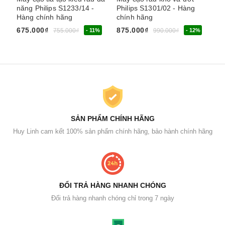
năng Philips S1233/14 -
Philips S1301/02 - Hàng
Ph
Hàng chính hãng
chính hãng
ch
675.000₫
875.000₫
68
755.000₫
- 11%
990.000₫
- 12%
SẢN PHẨM CHÍNH HÃNG
Huy Linh cam kết 100% sản phẩm chính hãng, bảo hành chính hãng
ĐỔI TRẢ HÀNG NHANH CHÓNG
Đổi trả hàng nhanh chóng chỉ trong 7 ngày