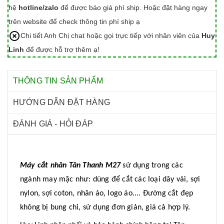
hệ
hotline/zalo
để được báo giá phí ship. Hoặc đặt hàng ngay
trên website để check thông tin phí ship ạ
Chi tiết Anh Chị chat hoặc gọi trực tiếp với nhân viên của
Huy
Linh
để được hỗ trợ thêm ạ!
THÔNG TIN SẢN PHẨM
HƯỚNG DẪN ĐẶT HÀNG
ĐÁNH GIÁ - HỎI ĐÁP
Máy cắt nhãn Tân Thanh M27
sử dụng trong các
ngành may mặc như: dùng để cắt các loại dây vải, sợi
nylon, sợi coton, nhãn áo, logo áo.... Đường cắt đẹp
không bị bung chỉ, sử dụng đơn giản, giá cả hợp lý.