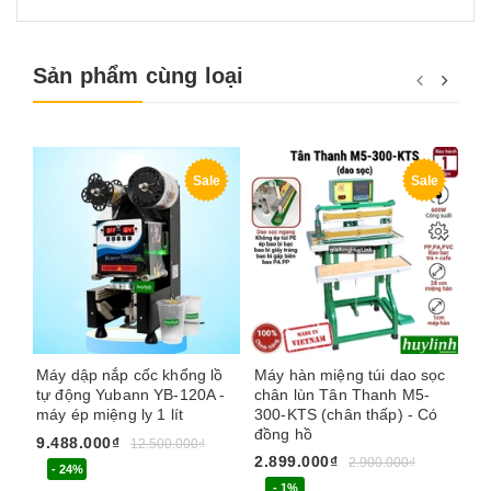
Sản phẩm cùng loại
Sale
Sale
Máy dập nắp cốc khổng lồ
Máy hàn miệng túi dao sọc
Ph
tự động Yubann YB-120A -
chân lùn Tân Thanh M5-
Tâ
máy ép miệng ly 1 lít
300-KTS (chân thấp) - Có
đồng hồ
9.488.000₫
74
12.500.000₫
2.899.000₫
2.900.000₫
- 24%
- 1%