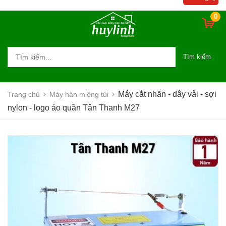
0
Tìm kiếm
Máy cắt nhãn - dây vải - sợi
Trang chủ
Máy hàn miệng túi
nylon - logo áo quần Tân Thanh M27