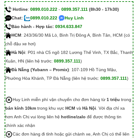
Hotline
:
0899.010.222
-
0899.357.111
(8h30 - 17h30)
Chat:
0899.010.222
Huy Linh
Bảo hành - Hợp tác:
0934.633.847
HCM
: 243/36/30 Mã Lò, Bình Trị Đông A, Bình Tân, HCM (có
chỗ đậu xe hơi)
Hà Nội
: P01 nhà C5 ngõ 182 Lương Thế Vinh, TX Bắc, Thanh
Xuân, HN (liên hệ trước:
0899.357.111
)
Đà Nẵng (Yubann – Promix)
: 107-109 Hồ Tùng Mậu,
Phường Hòa Khánh, TP Đà Nẵng (liên hệ trước:
0899.357.111
)
Huy Linh miễn phí vận chuyển cho đơn hàng từ
1 triệu
trong
bán kính 10km
trong khu vực
HCM
và
Hà Nội
. Với địa chỉ xa
hơn Anh Chị vui lòng liên hệ
hotline/zalo
để được thông tin
chính xác nhận
Các đơn hàng đi tỉnh hoặc gửi chành xe, Anh Chị có thể liên