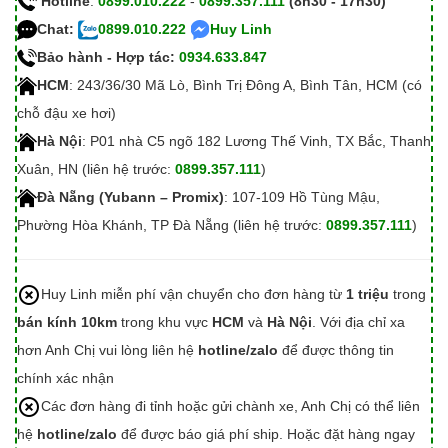
Hotline
:
0899.010.222
-
0899.357.111
(8h30 - 17h30)
Chat:
0899.010.222
Huy Linh
Bảo hành - Hợp tác:
0934.633.847
HCM
: 243/36/30 Mã Lò, Bình Trị Đông A, Bình Tân, HCM (có
chỗ đậu xe hơi)
Hà Nội
: P01 nhà C5 ngõ 182 Lương Thế Vinh, TX Bắc, Thanh
Xuân, HN (liên hệ trước:
0899.357.111
)
Đà Nẵng (Yubann – Promix)
: 107-109 Hồ Tùng Mậu,
Phường Hòa Khánh, TP Đà Nẵng (liên hệ trước:
0899.357.111
)
Huy Linh miễn phí vận chuyển cho đơn hàng từ
1 triệu
trong
bán kính 10km
trong khu vực
HCM
và
Hà Nội
. Với địa chỉ xa
hơn Anh Chị vui lòng liên hệ
hotline/zalo
để được thông tin
chính xác nhận
Các đơn hàng đi tỉnh hoặc gửi chành xe, Anh Chị có thể liên
hệ
hotline/zalo
để được báo giá phí ship. Hoặc đặt hàng ngay