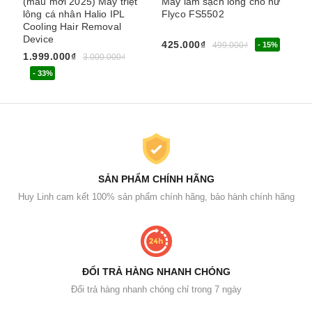
(mẫu mới 2025) Máy triệt
Máy làm sạch lông cho nữ
Má
lông cá nhân Halio IPL
Flyco FS5502
BR
Cooling Hair Removal
Device
425.000₫
65
499.000₫
- 15%
1.999.000₫
3.000.000₫
- 33%
SẢN PHẨM CHÍNH HÃNG
Huy Linh cam kết 100% sản phẩm chính hãng, bảo hành chính hãng
ĐỔI TRẢ HÀNG NHANH CHÓNG
Đổi trả hàng nhanh chóng chỉ trong 7 ngày