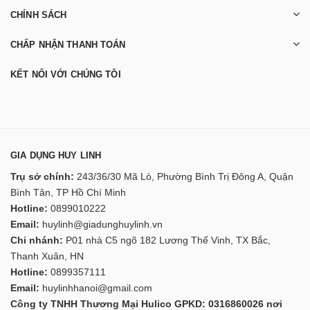
CHÍNH SÁCH
CHẤP NHẬN THANH TOÁN
KẾT NỐI VỚI CHÚNG TÔI
GIA DỤNG HUY LINH
Trụ sở chính:
243/36/30 Mã Lò, Phường Bình Trị Đông A, Quận
Bình Tân, TP Hồ Chí Minh
Hotline:
0899010222
Email:
huylinh@giadunghuylinh.vn
Chi nhánh:
P01 nhà C5 ngõ 182 Lương Thế Vinh, TX Bắc,
Thanh Xuân, HN
Hotline:
0899357111
Email:
huylinhhanoi@gmail.com
Công ty TNHH Thương Mại Hulico GPKD: 0316860026 nơi