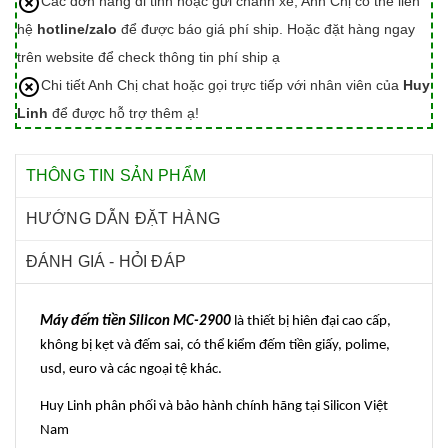
Các đơn hàng đi tỉnh hoặc gửi chành xe, Anh Chị có thể liên
hệ
hotline/zalo
để được báo giá phí ship. Hoặc đặt hàng ngay
trên website để check thông tin phí ship ạ
Chi tiết Anh Chị chat hoặc gọi trực tiếp với nhân viên của
Huy
Linh
để được hỗ trợ thêm ạ!
THÔNG TIN SẢN PHẨM
HƯỚNG DẪN ĐẶT HÀNG
ĐÁNH GIÁ - HỎI ĐÁP
Máy đếm tiền Silicon MC-2900
là thiết bị hiên đại cao cấp,
không bị kẹt và đếm sai, có thể kiểm đếm tiền giấy, polime,
usd, euro và các ngoại tệ khác.
Huy Linh phân phối và bảo hành chính hãng tại Silicon Việt
Nam