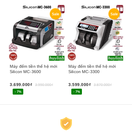
Sale
Sale
Máy đếm tiền thế hệ mới
Máy đếm tiền thế hệ mới
Má
Silicon MC-3600
Silicon MC-3300
Si
3.699.000₫
3.599.000₫
3.
3.990.000₫
3.870.000₫
- 7%
- 7%