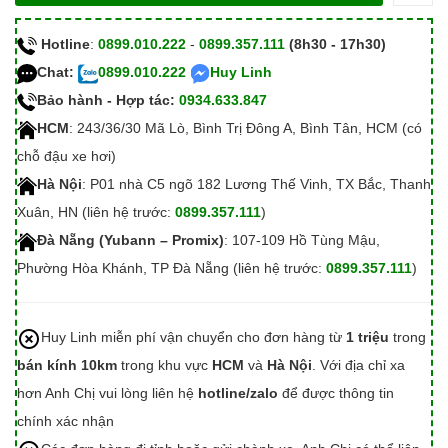
Hotline
:
0899.010.222
-
0899.357.111
(8h30 - 17h30)
Chat:
0899.010.222
Huy Linh
Bảo hành - Hợp tác:
0934.633.847
HCM
: 243/36/30 Mã Lò, Bình Trị Đông A, Bình Tân, HCM (có
chỗ đậu xe hơi)
Hà Nội
: P01 nhà C5 ngõ 182 Lương Thế Vinh, TX Bắc, Thanh
Xuân, HN (liên hệ trước:
0899.357.111
)
Đà Nẵng (Yubann – Promix)
: 107-109 Hồ Tùng Mậu,
Phường Hòa Khánh, TP Đà Nẵng (liên hệ trước:
0899.357.111
)
Huy Linh miễn phí vận chuyển cho đơn hàng từ
1 triệu
trong
bán kính 10km
trong khu vực
HCM
và
Hà Nội
. Với địa chỉ xa
hơn Anh Chị vui lòng liên hệ
hotline/zalo
để được thông tin
chính xác nhận