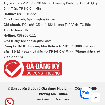
Trụ sở chính:
243/36/30 Mã Lò, Phường Bình Trị Đông A, Quận
Bình Tân, TP Hồ Chí Minh
Hotline:
0899010222
Email:
huylinh@giadunghuylinh.vn
Chi nhánh:
P01 nhà C5 ngõ 182 Lương Thế Vinh, TX Bắc,
Thanh Xuân, HN
Hotline:
0899357111
Email:
huylinhhanoi@gmail.com
Công ty TNHH Thương Mại Hulico GPKD: 0316860026 nơi
cấp: Sở kế hoạch và đầu tư TP Hồ Chí Minh (Phòng đăng ký
kinh doanh)
© Bản quyền thuộc về
Gia dụng Huy Linh - Công ty TNHH
Thương Mại Hulico
Tìm kiếm
Giới thiệu