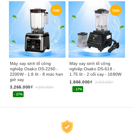
Sale
Sale
Máy xay sinh tố công
Máy xay sinh tố công
Má
nghiệp Osako OS-2260 -
nghiệp Osako DS-618 -
Ze
2200W - 1.8 lít - 8 mức hẹn
1.75 lít - 2 cối xay - 1680W
nắ
giờ xay
1.866.000₫
1.
2.250.000₫
3.266.000₫
4.500.000₫
- 17%
- 27%