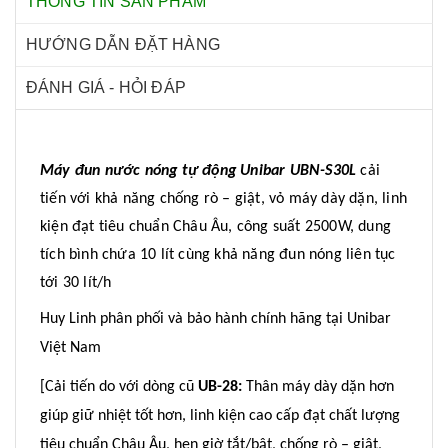
THÔNG TIN SẢN PHẨM
HƯỚNG DẪN ĐẶT HÀNG
ĐÁNH GIÁ - HỎI ĐÁP
Máy đun nước nóng tự động Unibar UBN-S30L
cải
tiến với khả năng chống rò – giật, vỏ máy dày dặn, linh
kiện đạt tiêu chuẩn Châu Âu, công suất 2500W, dung
tích bình chứa 10 lít cùng khả năng đun nóng liên tục
tới 30 lít/h
Huy Linh phân phối và bảo hành chính hãng tại Unibar
Việt Nam
[Cải tiến do với dòng cũ
UB-28:
Thân máy dày dặn hơn
giúp giữ nhiệt tốt hơn, linh kiện cao cấp đạt chất lượng
tiêu chuẩn Châu Âu, hẹn giờ tắt/bật, chống rò – giật,