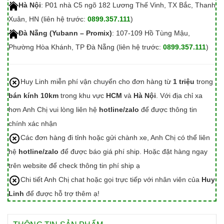
Hà Nội
: P01 nhà C5 ngõ 182 Lương Thế Vinh, TX Bắc, Thanh
Xuân, HN (liên hệ trước:
0899.357.111
)
Đà Nẵng (Yubann – Promix)
: 107-109 Hồ Tùng Mậu,
Phường Hòa Khánh, TP Đà Nẵng (liên hệ trước:
0899.357.111
)
Huy Linh miễn phí vận chuyển cho đơn hàng từ
1 triệu
trong
bán kính 10km
trong khu vực
HCM
và
Hà Nội
. Với địa chỉ xa
hơn Anh Chị vui lòng liên hệ
hotline/zalo
để được thông tin
chính xác nhận
Các đơn hàng đi tỉnh hoặc gửi chành xe, Anh Chị có thể liên
hệ
hotline/zalo
để được báo giá phí ship. Hoặc đặt hàng ngay
trên website để check thông tin phí ship ạ
Chi tiết Anh Chị chat hoặc gọi trực tiếp với nhân viên của
Huy
Linh
để được hỗ trợ thêm ạ!