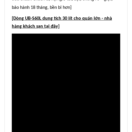
bảo hành 18 tháng, bền bỉ hơn]
[Dòng UB-S60L dung tích 30 lít cho quán lớn - nhà
hàng khách sạn tại đây]