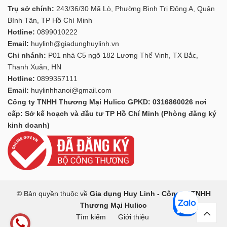
Trụ sở chính:
243/36/30 Mã Lò, Phường Bình Trị Đông A, Quận
Bình Tân, TP Hồ Chí Minh
Hotline:
0899010222
Email:
huylinh@giadunghuylinh.vn
Chi nhánh:
P01 nhà C5 ngõ 182 Lương Thế Vinh, TX Bắc,
Thanh Xuân, HN
Hotline:
0899357111
Email:
huylinhhanoi@gmail.com
Công ty TNHH Thương Mại Hulico GPKD: 0316860026 nơi
cấp: Sở kế hoạch và đầu tư TP Hồ Chí Minh (Phòng đăng ký
kinh doanh)
© Bản quyền thuộc về
Gia dụng Huy Linh - Công ty TNHH
Thương Mại Hulico
Tìm kiếm
Giới thiệu