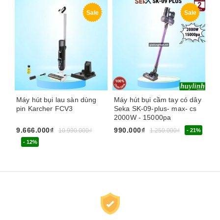
Sale
Sale
Máy hút bụi lau sàn dùng
Máy hút bụi cầm tay có dây
Má
pin Karcher FCV3
Seka SK-09-plus- max- cs
dù
2000W - 15000pa
2
9.666.000₫
990.000₫
3.
10.990.000₫
1.250.000₫
- 21%
- 12%