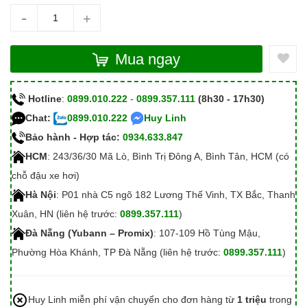
-
+
Mua ngay
Hotline
:
0899.010.222
-
0899.357.111
(8h30 - 17h30)
Chat:
0899.010.222
Huy Linh
Bảo hành - Hợp tác:
0934.633.847
HCM
: 243/36/30 Mã Lò, Bình Trị Đông A, Bình Tân, HCM (có
chỗ đậu xe hơi)
Hà Nội
: P01 nhà C5 ngõ 182 Lương Thế Vinh, TX Bắc, Thanh
Xuân, HN (liên hệ trước:
0899.357.111
)
Đà Nẵng (Yubann – Promix)
: 107-109 Hồ Tùng Mậu,
Phường Hòa Khánh, TP Đà Nẵng (liên hệ trước:
0899.357.111
)
Huy Linh miễn phí vận chuyển cho đơn hàng từ
1 triệu
trong