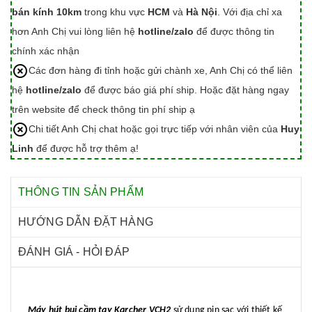
bán kính 10km
trong khu vực
HCM
và
Hà Nội
. Với địa chỉ xa
hơn Anh Chị vui lòng liên hệ
hotline/zalo
để được thông tin
chính xác nhận
Các đơn hàng đi tỉnh hoặc gửi chành xe, Anh Chị có thể liên
hệ
hotline/zalo
để được báo giá phí ship. Hoặc đặt hàng ngay
trên website để check thông tin phí ship ạ
Chi tiết Anh Chị chat hoặc gọi trực tiếp với nhân viên của
Huy
Linh
để được hỗ trợ thêm ạ!
THÔNG TIN SẢN PHẨM
HƯỚNG DẪN ĐẶT HÀNG
ĐÁNH GIÁ - HỎI ĐÁP
Máy hút bụi cầm tay Karcher VCH2
sử dụng pin sạc với thiết kế