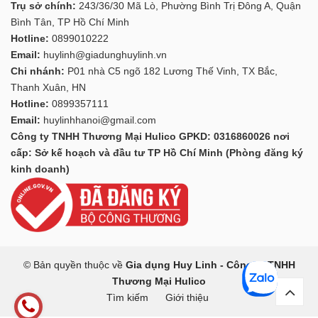
Trụ sở chính:
243/36/30 Mã Lò, Phường Bình Trị Đông A, Quận
Bình Tân, TP Hồ Chí Minh
Hotline:
0899010222
Email:
huylinh@giadunghuylinh.vn
Chi nhánh:
P01 nhà C5 ngõ 182 Lương Thế Vinh, TX Bắc,
Thanh Xuân, HN
Hotline:
0899357111
Email:
huylinhhanoi@gmail.com
Công ty TNHH Thương Mại Hulico GPKD: 0316860026 nơi
cấp: Sở kế hoạch và đầu tư TP Hồ Chí Minh (Phòng đăng ký
kinh doanh)
© Bản quyền thuộc về
Gia dụng Huy Linh - Công ty TNHH
Thương Mại Hulico
Tìm kiếm
Giới thiệu