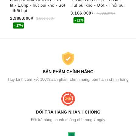
lít - 1.8hp - hút bụi khô - ướt
Hút bụi khô - Ướt - Thổi bụi
Th
- thổi bụi
hú
3.166.000₫
4.000.000₫
2.988.000₫
1.
3.600.000₫
- 21%
- 17%
SẢN PHẨM CHÍNH HÃNG
Huy Linh cam kết 100% sản phẩm chính hãng, bảo hành chính hãng
ĐỔI TRẢ HÀNG NHANH CHÓNG
Đổi trả hàng nhanh chóng chỉ trong 7 ngày