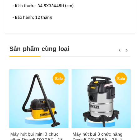
- Kích thước: 34.5X33X48H (cm)
- Bảo hành: 12 tháng
Sản phẩm cùng loại
Sale
Sale
Máy hút bụi mini 3 chức
Máy hút bụi 3 chức năng
Má
năng Dewalt DXV15T - 15
Dewalt DXV25SA – 25 lít -
St