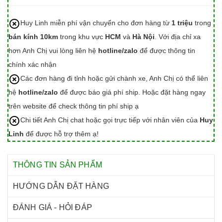
Huy Linh miễn phí vận chuyển cho đơn hàng từ
1 triệu
trong
bán kính 10km
trong khu vực
HCM
và
Hà Nội
. Với địa chỉ xa
hơn Anh Chị vui lòng liên hệ
hotline/zalo
để được thông tin
chính xác nhận
Các đơn hàng đi tỉnh hoặc gửi chành xe, Anh Chị có thể liên
hệ
hotline/zalo
để được báo giá phí ship. Hoặc đặt hàng ngay
trên website để check thông tin phí ship ạ
Chi tiết Anh Chị chat hoặc gọi trực tiếp với nhân viên của
Huy
Linh
để được hỗ trợ thêm ạ!
THÔNG TIN SẢN PHẨM
HƯỚNG DẪN ĐẶT HÀNG
ĐÁNH GIÁ - HỎI ĐÁP