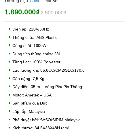
Thương hiệu:
Anex
Mã SP:
1.890.000₫
2.500.000₫
Điện áp: 220V/50Hz
Thùng chứa: ABS Plastic
Công suất: 1600W
Dung tích thùng chứa: 23L
Tầng Lọc: 100% Polyester
Lưu lượng khí: 86,6CC/CM2/SEC/170.6
Cân nặng: 7,5 Kg
Dây điện: 05 m – Vòng Pin/ Pin Thẳng
Motor: Ametek – USA
Sản phầm của Đức
Lắp rắp: Malaysia
Phê duyệt bởi: SASO/SIRIM Malaysia
Kích thước: 34.5X33X48H (cm)