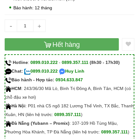
Bảo hành: 12 tháng
-
+
Hết hàng
Hotline
:
0899.010.222
-
0899.357.111
(8h30 - 17h30)
Chat:
0899.010.222
Huy Linh
Bảo hành - Hợp tác:
0934.633.847
HCM
: 243/36/30 Mã Lò, Bình Trị Đông A, Bình Tân, HCM (có
chỗ đậu xe hơi)
Hà Nội
: P01 nhà C5 ngõ 182 Lương Thế Vinh, TX Bắc, Thanh
Xuân, HN (liên hệ trước:
0899.357.111
)
Đà Nẵng (Yubann – Promix)
: 107-109 Hồ Tùng Mậu,
Phường Hòa Khánh, TP Đà Nẵng (liên hệ trước:
0899.357.111
)