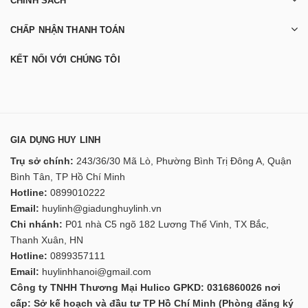
CHÍNH SÁCH
CHẤP NHẬN THANH TOÁN
KẾT NỐI VỚI CHÚNG TÔI
GIA DỤNG HUY LINH
Trụ sở chính:
243/36/30 Mã Lò, Phường Bình Trị Đông A, Quận
Bình Tân, TP Hồ Chí Minh
Hotline:
0899010222
Email:
huylinh@giadunghuylinh.vn
Chi nhánh:
P01 nhà C5 ngõ 182 Lương Thế Vinh, TX Bắc,
Thanh Xuân, HN
Hotline:
0899357111
Email:
huylinhhanoi@gmail.com
Công ty TNHH Thương Mại Hulico GPKD: 0316860026 nơi
cấp: Sở kế hoạch và đầu tư TP Hồ Chí Minh (Phòng đăng ký