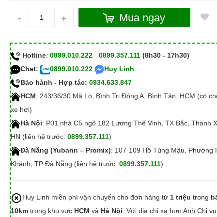
-
Mua ngay
+
Hotline
:
0899.010.222
-
0899.357.111
(8h30 - 17h30)
Chat:
0899.010.222
Huy Linh
Bảo hành - Hợp tác:
0934.633.847
HCM
: 243/36/30 Mã Lò, Bình Trị Đông A, Bình Tân, HCM (có c
xe hơi)
Hà Nội
: P01 nhà C5 ngõ 182 Lương Thế Vinh, TX Bắc, Thanh 
HN (liên hệ trước:
0899.357.111
)
Đà Nẵng (Yubann – Promix)
: 107-109 Hồ Tùng Mậu, Phường 
Khánh, TP Đà Nẵng (liên hệ trước:
0899.357.111
)
Huy Linh miễn phí vận chuyển cho đơn hàng từ
1 triệu
trong
b
10km
trong khu vực
HCM
và
Hà Nội
. Với địa chỉ xa hơn Anh Chị vu