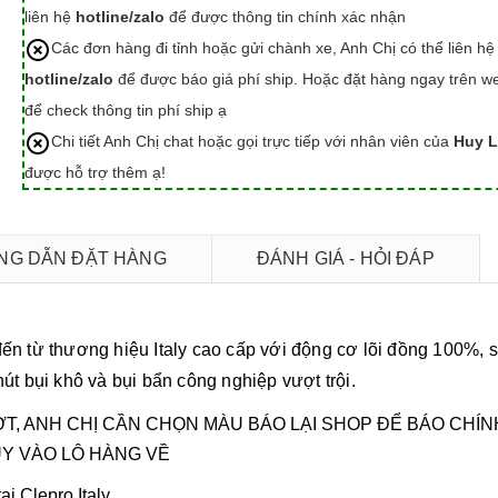
liên hệ
hotline/zalo
để được thông tin chính xác nhận
Các đơn hàng đi tỉnh hoặc gửi chành xe, Anh Chị có thể liên hệ
hotline/zalo
để được báo giá phí ship. Hoặc đặt hàng ngay trên we
để check thông tin phí ship ạ
Chi tiết Anh Chị chat hoặc gọi trực tiếp với nhân viên của
Huy L
được hỗ trợ thêm ạ!
G DẪN ĐẶT HÀNG
ĐÁNH GIÁ - HỎI ĐÁP
ến từ thương hiệu Italy cao cấp với động cơ lõi đồng 100%, 
 bụi khô và bụi bẩn công nghiệp vượt trội.
ỢT, ANH CHỊ CẦN CHỌN MÀU BÁO LẠI SHOP ĐỂ BÁO CHÍN
ÙY VÀO LÔ HÀNG VỀ
i Clepro Italy.