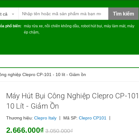
Tìm kiếm
t cả
óa phổ biến:
máy rửa xe
,
nồi chiên không dầu
,
robot hút bụi
,
máy làm mát
,
máy
ép chậm
,
ông nghiệp Clepro CP-101 - 10 lít - Giảm ồn
Máy Hút Bụi Công Nghiệp Clepro CP-101
10 Lít - Giảm Ồn
|
|
Thương hiệu:
Clepro Italy
Mã SP:
Clepro CP101
2.666.000₫
3.050.000₫