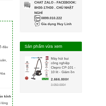
CHAT ZALO - FACEBOOK:
8H30-17H30 . CHỦ NHẬT
NGHỈ
0899.010.222
Gia dụng Huy Linh
Sản phẩm vừa xem
hỗ đậu
Máy hút bụi
Xuân,
công nghiệp
Clepro CP-101 -
10 lít - Giảm ồn
Hòa
2.666.000₫
3.050.000₫
án kính
i lòng