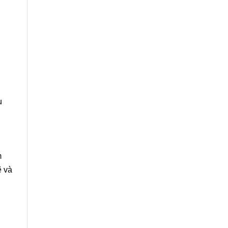
u
m
ẽ và