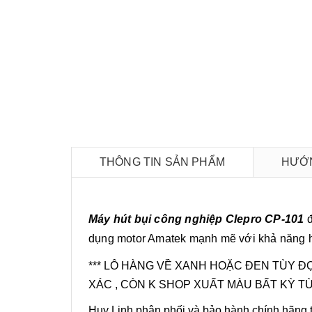
THÔNG TIN SẢN PHẨM
HƯỚN
Máy hút bụi công nghiệp Clepro CP-101
đ
dụng motor Amatek mạnh mẽ với khả năng hút
*** LÔ HÀNG VỀ XANH HOẶC ĐEN TÙY Đ
XÁC , CÒN K SHOP XUẤT MÀU BẤT KỲ T
Huy Linh phân phối và bảo hành chính hãng tạ