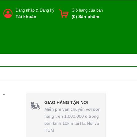
Đăng nhập
&
Đăng ký
Giỏ hàng của bạn
Tài khoản
(
0
) Sản phẩm
 -
GIAO HÀNG TẬN NƠI
Miễn phí vận chuyển với đơn
hàng trên 1.000.000 đ trong
bán kính 10km tại Hà Nội và
HCM