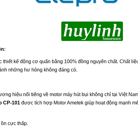
ền:
 thiết kế động cơ quấn bằng 100% đồng nguyên chất. Chất liệ
ránh những hư hỏng không đáng có.
ương hiệu nổi tiếng về motor máy hút bụi không chỉ tại Việt Na
ro CP-101
được tích hợp Motor Ametek giúp hoạt động mạnh m
 ồn cực thấp.