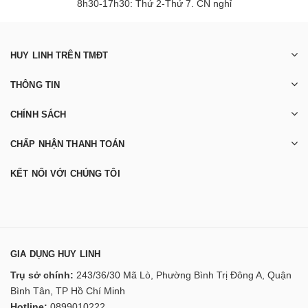
8h30-17h30: Thứ 2-Thứ 7. CN nghỉ
HUY LINH TRÊN TMĐT
THÔNG TIN
CHÍNH SÁCH
CHẤP NHẬN THANH TOÁN
KẾT NỐI VỚI CHÚNG TÔI
GIA DỤNG HUY LINH
Trụ sở chính:
243/36/30 Mã Lò, Phường Bình Trị Đông A, Quận
Bình Tân, TP Hồ Chí Minh
Hotline:
0899010222