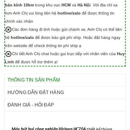
bán kính 10km
trong khu vực
HCM
và
Hà Nội
. Với địa chỉ xa
hơn Anh Chị vui lòng liên hệ
hotline/zalo
để được thông tin
chính xác nhận
Các đơn hàng đi tỉnh hoặc gửi chành xe, Anh Chị có thể liên
hệ
hotline/zalo
để được báo giá phí ship. Hoặc đặt hàng ngay
trên website để check thông tin phí ship ạ
Chi tiết Anh Chị chat hoặc gọi trực tiếp với nhân viên của
Huy
Linh
để được hỗ trợ thêm ạ!
THÔNG TIN SẢN PHẨM
HƯỚNG DẪN ĐẶT HÀNG
ĐÁNH GIÁ - HỎI ĐÁP
Máy hút bụi công nghiệp Hiclean HC70A
thiết kế thùng