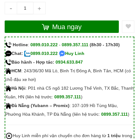
-
+
Mua ngay
Hotline
:
0899.010.222
-
0899.357.111
(8h30 - 17h30)
Chat:
0899.010.222
Huy Linh
Bảo hành - Hợp tác:
0934.633.847
HCM
: 243/36/30 Mã Lò, Bình Trị Đông A, Bình Tân, HCM (có
chỗ đậu xe hơi)
Hà Nội
: P01 nhà C5 ngõ 182 Lương Thế Vinh, TX Bắc, Thanh
Xuân, HN (liên hệ trước:
0899.357.111
)
Đà Nẵng (Yubann – Promix)
: 107-109 Hồ Tùng Mậu,
Phường Hòa Khánh, TP Đà Nẵng (liên hệ trước:
0899.357.111
)
Huy Linh miễn phí vận chuyển cho đơn hàng từ
1 triệu
trong