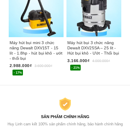
Máy hút bụi mini 3 chức
Máy hút bụi 3 chức năng
Má
năng Dewalt DXV15T - 15
Dewalt DXV25SA – 25 lít -
St
lít - 1.8hp - hút bụi khô - ướt
Hút bụi khô - Ướt - Thổi bụi
Th
- thổi bụi
hú
3.166.000₫
4.000.000₫
2.988.000₫
1.
3.600.000₫
- 21%
- 17%
SẢN PHẨM CHÍNH HÃNG
Huy Linh cam kết 100% sản phẩm chính hãng, bảo hành chính hãng