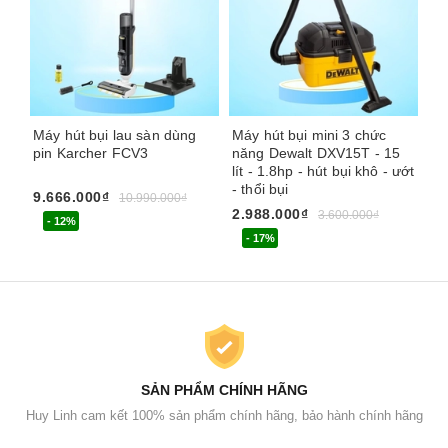
Máy hút bụi lau sàn dùng
Máy hút bụi mini 3 chức
Má
pin Karcher FCV3
năng Dewalt DXV15T - 15
De
lít - 1.8hp - hút bụi khô - ướt
Hú
- thổi bụi
9.666.000₫
3.
10.990.000₫
2.988.000₫
3.600.000₫
- 12%
- 17%
SẢN PHẨM CHÍNH HÃNG
Huy Linh cam kết 100% sản phẩm chính hãng, bảo hành chính hãng