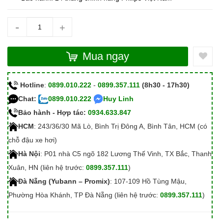
-
+
Mua ngay
Hotline
:
0899.010.222
-
0899.357.111
(8h30 - 17h30)
Chat:
0899.010.222
Huy Linh
Bảo hành - Hợp tác:
0934.633.847
HCM
: 243/36/30 Mã Lò, Bình Trị Đông A, Bình Tân, HCM (có
chỗ đậu xe hơi)
Hà Nội
: P01 nhà C5 ngõ 182 Lương Thế Vinh, TX Bắc, Thanh
Xuân, HN (liên hệ trước:
0899.357.111
)
Đà Nẵng (Yubann – Promix)
: 107-109 Hồ Tùng Mậu,
Phường Hòa Khánh, TP Đà Nẵng (liên hệ trước:
0899.357.111
)