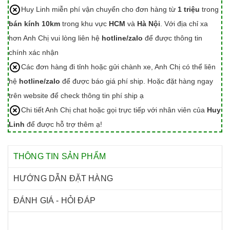
Huy Linh miễn phí vận chuyển cho đơn hàng từ
1 triệu
trong
bán kính 10km
trong khu vực
HCM
và
Hà Nội
. Với địa chỉ xa
hơn Anh Chị vui lòng liên hệ
hotline/zalo
để được thông tin
chính xác nhận
Các đơn hàng đi tỉnh hoặc gửi chành xe, Anh Chị có thể liên
hệ
hotline/zalo
để được báo giá phí ship. Hoặc đặt hàng ngay
trên website để check thông tin phí ship ạ
Chi tiết Anh Chị chat hoặc gọi trực tiếp với nhân viên của
Huy
Linh
để được hỗ trợ thêm ạ!
THÔNG TIN SẢN PHẨM
HƯỚNG DẪN ĐẶT HÀNG
ĐÁNH GIÁ - HỎI ĐÁP