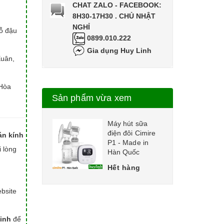
CHAT ZALO - FACEBOOK:
8H30-17H30 . CHỦ NHẬT
NGHỈ
hỗ đậu
0899.010.222
Gia dụng Huy Linh
Xuân,
Hòa
Sản phẩm vừa xem
Máy hút sữa
điện đôi Cimire
án kính
P1 - Made in
i lòng
Hàn Quốc
Hết hàng
bsite
inh
để