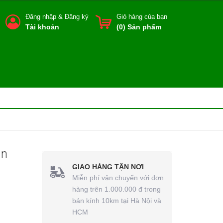
Đăng nhập
&
Đăng ký
Giỏ hàng của bạn
Tài khoản
(
0
) Sản phẩm
In
GIAO HÀNG TẬN NƠI
Miễn phí vận chuyển với đơn
hàng trên 1.000.000 đ trong
bán kính 10km tại Hà Nội và
HCM