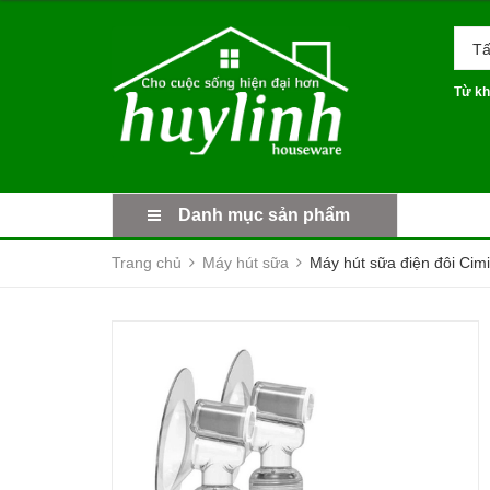
Tấ
Từ kh
Danh mục sản phẩm
Trang chủ
Máy hút sữa
Máy hút sữa điện đôi Cim