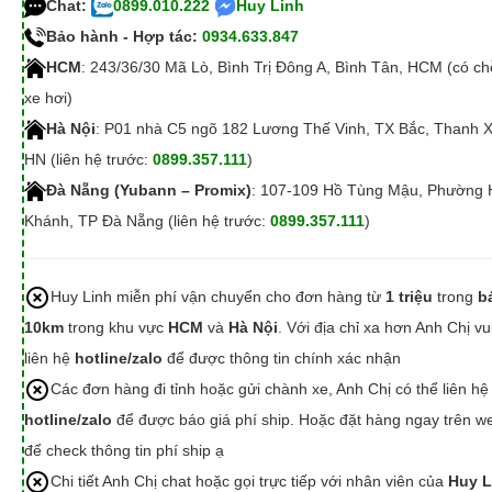
Chat:
0899.010.222
Huy Linh
Bảo hành - Hợp tác:
0934.633.847
HCM
: 243/36/30 Mã Lò, Bình Trị Đông A, Bình Tân, HCM (có c
xe hơi)
Hà Nội
: P01 nhà C5 ngõ 182 Lương Thế Vinh, TX Bắc, Thanh 
HN (liên hệ trước:
0899.357.111
)
Đà Nẵng (Yubann – Promix)
: 107-109 Hồ Tùng Mậu, Phường 
Khánh, TP Đà Nẵng (liên hệ trước:
0899.357.111
)
Huy Linh miễn phí vận chuyển cho đơn hàng từ
1 triệu
trong
b
10km
trong khu vực
HCM
và
Hà Nội
. Với địa chỉ xa hơn Anh Chị vu
liên hệ
hotline/zalo
để được thông tin chính xác nhận
Các đơn hàng đi tỉnh hoặc gửi chành xe, Anh Chị có thể liên hệ
hotline/zalo
để được báo giá phí ship. Hoặc đặt hàng ngay trên we
để check thông tin phí ship ạ
Chi tiết Anh Chị chat hoặc gọi trực tiếp với nhân viên của
Huy L