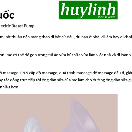
lectric Breast Pump
ầm, rất thuận tiện mang theo đi bất cứ đâu, dù bạn ở nhà, đi làm hay đi chơ
ọn, mẹ có thể để gọn trong túi áo vừa hút sữa vừa làm việc nhà và đi loanh
ộ massage. Có 5 cấp độ massage, quá trình massage để massage đầu ti, gi
 này tác động trực tiếp tới ống dẫn sữa của mẹ làm cho đường ống dẫn sữa g
 nhiều hơn.