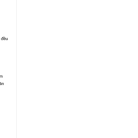
i đều
ảm
iãn