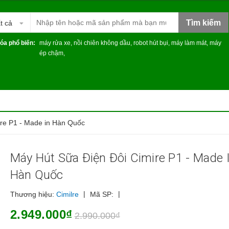
Tìm kiếm
t cả
óa phổ biến:
máy rửa xe
,
nồi chiên không dầu
,
robot hút bụi
,
máy làm mát
,
máy
ép chậm
,
ire P1 - Made in Hàn Quốc
Máy Hút Sữa Điện Đôi Cimire P1 - Made 
Hàn Quốc
|
|
Thương hiệu:
Cimilre
Mã SP:
2.949.000₫
2.990.000₫