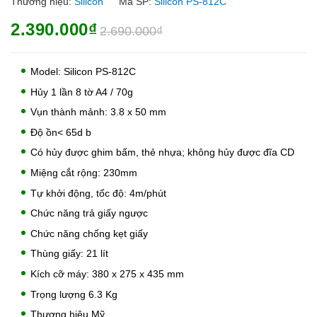
Thương hiệu:
Silicon
Mã SP:
Silicon PS-812C
2.390.000₫
2.690.000₫
Model: Silicon PS-812C
Hủy 1 lần 8 tờ A4 / 70g
Vụn thành mảnh: 3.8 x 50 mm
Độ ồn< 65d b
Có hủy được ghim bấm, thẻ nhựa; không hủy được đĩa CD
Miệng cắt rộng: 230mm
Tự khởi động, tốc độ: 4m/phút
Chức năng trả giấy ngược
Chức năng chống kẹt giấy
Thùng giấy: 21 lít
Kích cỡ máy: 380 x 275 x 435 mm
Trọng lượng 6.3 Kg
Thương hiệu Mỹ