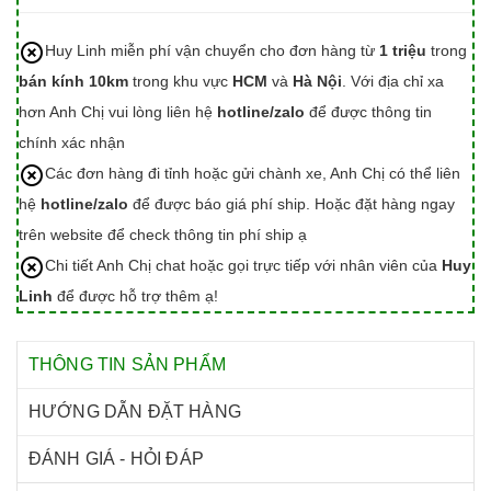
Huy Linh miễn phí vận chuyển cho đơn hàng từ
1 triệu
trong
bán kính 10km
trong khu vực
HCM
và
Hà Nội
. Với địa chỉ xa
hơn Anh Chị vui lòng liên hệ
hotline/zalo
để được thông tin
chính xác nhận
Các đơn hàng đi tỉnh hoặc gửi chành xe, Anh Chị có thể liên
hệ
hotline/zalo
để được báo giá phí ship. Hoặc đặt hàng ngay
trên website để check thông tin phí ship ạ
Chi tiết Anh Chị chat hoặc gọi trực tiếp với nhân viên của
Huy
Linh
để được hỗ trợ thêm ạ!
THÔNG TIN SẢN PHẨM
HƯỚNG DẪN ĐẶT HÀNG
ĐÁNH GIÁ - HỎI ĐÁP