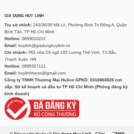
GIA DỤNG HUY LINH
Trụ sở chính:
243/36/30 Mã Lò, Phường Bình Trị Đông A, Quận
Bình Tân, TP Hồ Chí Minh
Hotline:
0899010222
Email:
huylinh@giadunghuylinh.vn
Chi nhánh:
P01 nhà C5 ngõ 182 Lương Thế Vinh, TX Bắc,
Thanh Xuân, HN
Hotline:
0899357111
Email:
huylinhhanoi@gmail.com
Công ty TNHH Thương Mại Hulico GPKD: 0316860026 nơi
cấp: Sở kế hoạch và đầu tư TP Hồ Chí Minh (Phòng đăng ký
kinh doanh)
© Bản quyền thuộc về
Gia dụng Huy Linh - Công ty TNHH