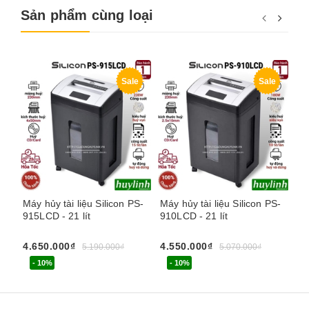
Sản phẩm cùng loại
Sale
Sale
Máy hủy tài liệu Silicon PS-
Máy hủy tài liệu Silicon PS-
Má
915LCD - 21 lít
910LCD - 21 lít
88
4.650.000₫
4.550.000₫
7.
5.190.000₫
5.070.000₫
- 10%
- 10%