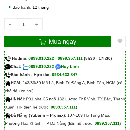
Bảo hành: 12 tháng
-
+
Mua ngay
Hotline
:
0899.010.222
-
0899.357.111
(8h30 - 17h30)
Chat:
0899.010.222
Huy Linh
Bảo hành - Hợp tác:
0934.633.847
HCM
: 243/36/30 Mã Lò, Bình Trị Đông A, Bình Tân, HCM (có
chỗ đậu xe hơi)
Hà Nội
: P01 nhà C5 ngõ 182 Lương Thế Vinh, TX Bắc, Thanh
Xuân, HN (liên hệ trước:
0899.357.111
)
Đà Nẵng (Yubann – Promix)
: 107-109 Hồ Tùng Mậu,
Phường Hòa Khánh, TP Đà Nẵng (liên hệ trước:
0899.357.111
)