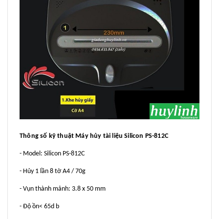
Thông số kỹ thuật Máy hủy tài liệu Silicon PS-812C
- Model: Silicon PS-812C
- Hủy 1 lần 8 tờ A4 / 70g
- Vụn thành mảnh: 3.8 x 50 mm
- Độ ồn< 65d b