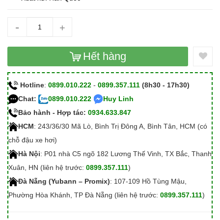
-
+
Hết hàng
Hotline
:
0899.010.222
-
0899.357.111
(8h30 - 17h30)
Chat:
0899.010.222
Huy Linh
Bảo hành - Hợp tác:
0934.633.847
HCM
: 243/36/30 Mã Lò, Bình Trị Đông A, Bình Tân, HCM (có
chỗ đậu xe hơi)
Hà Nội
: P01 nhà C5 ngõ 182 Lương Thế Vinh, TX Bắc, Thanh
Xuân, HN (liên hệ trước:
0899.357.111
)
Đà Nẵng (Yubann – Promix)
: 107-109 Hồ Tùng Mậu,
Phường Hòa Khánh, TP Đà Nẵng (liên hệ trước:
0899.357.111
)