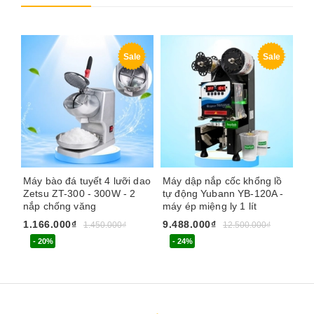
Sale
Sale
Máy bào đá tuyết 4 lưỡi dao
Máy dập nắp cốc khổng lồ
Má
Zetsu ZT-300 - 300W - 2
tự động Yubann YB-120A -
dư
nắp chống văng
máy ép miệng ly 1 lít
88
1.166.000₫
9.488.000₫
3.
1.450.000₫
12.500.000₫
- 20%
- 24%