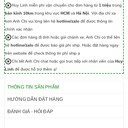
Huy Linh miễn phí vận chuyển cho đơn hàng từ
1 triệu
trong
bán kính 10km
trong khu vực
HCM
và
Hà Nội
. Với địa chỉ xa
hơn Anh Chị vui lòng liên hệ
hotline/zalo
để được thông tin
chính xác nhận
Các đơn hàng đi tỉnh hoặc gửi chành xe, Anh Chị có thể liên
hệ
hotline/zalo
để được báo giá phí ship. Hoặc đặt hàng ngay
trên website để check thông tin phí ship ạ
Chi tiết Anh Chị chat hoặc gọi trực tiếp với nhân viên của
Huy
Linh
để được hỗ trợ thêm ạ!
THÔNG TIN SẢN PHẨM
HƯỚNG DẪN ĐẶT HÀNG
ĐÁNH GIÁ - HỎI ĐÁP