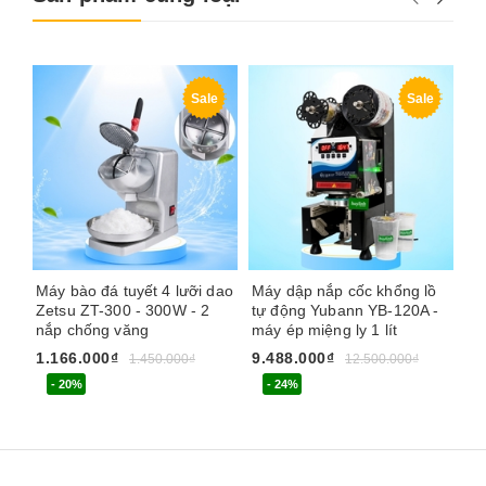
Sale
Sale
Máy bào đá tuyết 4 lưỡi dao
Máy dập nắp cốc khổng lồ
Má
Zetsu ZT-300 - 300W - 2
tự động Yubann YB-120A -
dư
nắp chống văng
máy ép miệng ly 1 lít
88
1.166.000₫
9.488.000₫
3.
1.450.000₫
12.500.000₫
- 20%
- 24%