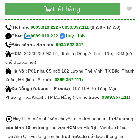
Hết hàng
Hotline
:
0899.010.222
-
0899.357.111
(8h30 - 17h30)
Chat:
0899.010.222
Huy Linh
Bảo hành - Hợp tác:
0934.633.847
HCM
: 243/36/30 Mã Lò, Bình Trị Đông A, Bình Tân, HCM (có
chỗ đậu xe hơi)
Hà Nội
: P01 nhà C5 ngõ 182 Lương Thế Vinh, TX Bắc, Thanh
Xuân, HN (liên hệ trước:
0899.357.111
)
Đà Nẵng (Yubann – Promix)
: 107-109 Hồ Tùng Mậu,
Phường Hòa Khánh, TP Đà Nẵng (liên hệ trước:
0899.357.111
)
Huy Linh miễn phí vận chuyển cho đơn hàng từ
1 triệu
trong
bán kính 10km
trong khu vực
HCM
và
Hà Nội
. Với địa chỉ xa
hơn Anh Chị vui lòng liên hệ
hotline/zalo
để được thông tin