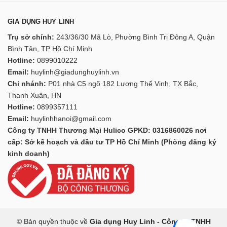
GIA DỤNG HUY LINH
Trụ sở chính:
243/36/30 Mã Lò, Phường Bình Trị Đông A, Quận
Bình Tân, TP Hồ Chí Minh
Hotline:
0899010222
Email:
huylinh@giadunghuylinh.vn
Chi nhánh:
P01 nhà C5 ngõ 182 Lương Thế Vinh, TX Bắc,
Thanh Xuân, HN
Hotline:
0899357111
Email:
huylinhhanoi@gmail.com
Công ty TNHH Thương Mại Hulico GPKD: 0316860026 nơi
cấp: Sở kế hoạch và đầu tư TP Hồ Chí Minh (Phòng đăng ký
kinh doanh)
© Bản quyền thuộc về
Gia dụng Huy Linh - Công ty TNHH