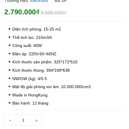
Thương hiệu:
Electrolux
Mã SP:
2.790.000₫
3.590.000₫
Diện tích phòng: 15-25 m2
Thể tích lọc: 215m3/h
Công suất: 40W
Điện áp: 220V-50~60HZ
Kích thước sản phẩm: 325*172*510
Kích thước thùng: 394*248*638
NW/GW (kg): 4/5.5
Mật độ giải phóng ion âm: 10.000.000/cm3
Made in HongKong
Bảo hành: 12 tháng
-
+