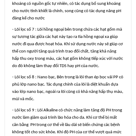
khoáng có nguồn gốc tự nhiên, có tác dụng bổ sung khoáng
cho nước tinh khiết là chính, song cũng có tác dụng nâng pH
đáng kể cho nước
- Lõi lọc số 7 : Lõi hồng ngoại bên trong chứa các hạt gốm mà
sự tương tác giữa các hạt này tạo ra tia hồng ngoại xa giúp
nước đi qua được hoạt hóa. Khi sử dụng nước này sẽ giúp cơ
thể con người tăng quá trình trao đổi chất, tăng khả năng
hấp thu oxy trong máu, các hạt gốm không tiếp xúc với nước
do đó không làm thay đổi TDS hay pH của nước.
- Lõi lọc số 8 : Nano bạc, Bên trong là lõi than ép bọc vải PP có
phủ lớp nano bạc. Tác dụng chính của lõi là diệt khuẩn dựa
vào lớp nano bạc, ngoài ra lõi cũng có khả năng hấp thụ màu,
mùi và mốc.
- Lõi lọc số 9 : Lõi Alkaline có chức năng làm tăng độ PH trong
nước làm giảm quá trình lão hóa cho da. Khi cơ thể bị mất
cân bằng PH trong cơ thể về lâu dài sẽ biến chứng các bệnh
không tốt cho sức khỏe. Khi độ PH của cơ thể vượt quá mức