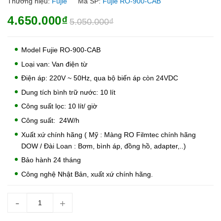
Thương hiệu:
Fujie
Mã SP:
Fujie RO-900-CAB
4.650.000₫
5.050.000₫
Model Fujie RO-900-CAB
Loại van: Van điện từ
Điện áp: 220V ~ 50Hz, qua bộ biến áp còn 24VDC
Dung tích bình trữ nước: 10 lít
Công suất lọc: 10 lít/ giờ
Công suất: 24W/h
Xuất xứ chính hãng ( Mỹ : Màng RO Filmtec chính hãng
DOW / Đài Loan : Bơm, bình áp, đồng hồ, adapter,..)
Bảo hành 24 tháng
Công nghệ Nhật Bản, xuất xứ chính hãng.
-
+