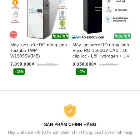
Máy lọc nước RO nóng lạnh
Máy lọc nước RO nóng lạnh
Má
Toshiba TWP-
Fujie RO-1500UV-CAB - 10
Fu
W1905SV(MB)
cấp lọc - Lõi Hydrogen + UV
Hy
7.890.000₫
8.350.000₫
4.
10.590.000₫
8.990.000₫
- 25%
- 7%
SẢN PHẨM CHÍNH HÃNG
Huy Linh cam kết 100% sản phẩm chính hãng, bảo hành chính hãng