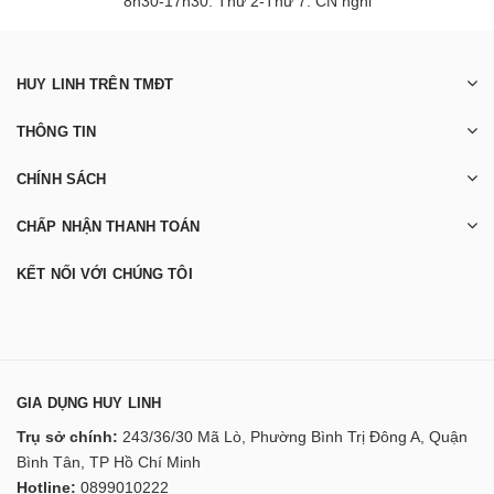
8h30-17h30: Thứ 2-Thứ 7. CN nghỉ
HUY LINH TRÊN TMĐT
THÔNG TIN
CHÍNH SÁCH
CHẤP NHẬN THANH TOÁN
KẾT NỐI VỚI CHÚNG TÔI
GIA DỤNG HUY LINH
Trụ sở chính:
243/36/30 Mã Lò, Phường Bình Trị Đông A, Quận
Bình Tân, TP Hồ Chí Minh
Hotline:
0899010222