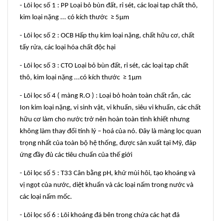
- Lõi lọc số 1 : PP Loại bỏ bùn đất, rỉ sét, các loại tạp chất thô,
kim loại nặng ... có kích thước ≥ 5µm
- Lõi lọc số 2 : OCB Hấp thụ kim loại nặng, chất hữu cơ, chất
tẩy rửa, các loại hóa chất độc hại
- Lõi lọc số 3 : CTO Loại bỏ bùn đất, rỉ sét, các loại tạp chất
thô, kim loại nặng ...có kích thước ≥ 1µm
- Lõi lọc số 4 ( màng R.O ) : Loại bỏ hoàn toàn chất rắn, các
Ion kim loại nặng, vi sinh vật, vi khuẩn, siêu vi khuẩn, các chất
hữu cơ làm cho nước trở nên hoàn toàn tinh khiết nhưng
không làm thay đổi tính lý – hoá của nó. Đây là màng lọc quan
trọng nhất của toàn bộ hệ thống, được sản xuất tại Mỹ, đáp
ứng đầy đủ các tiêu chuẩn của thế giới
- Lõi lọc số 5 : T33 Cân bằng pH, khử mùi hôi, tạo khoáng và
vị ngọt của nước, diệt khuẩn và các loại nấm trong nước và
các loại nấm mốc.
- Lõi lọc số 6 : Lõi khoáng đá bên trong chứa các hạt đá