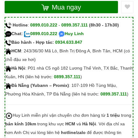
Mua ngay
Hotline
:
0899.010.222
-
0899.357.111
(8h30 - 17h30)
Chat:
0899.010.222
Huy Linh
Bảo hành - Hợp tác:
0934.633.847
HCM
: 243/36/30 Mã Lò, Bình Trị Đông A, Bình Tân, HCM (có
chỗ đậu xe hơi)
Hà Nội
: P01 nhà C5 ngõ 182 Lương Thế Vinh, TX Bắc, Thanh
Xuân, HN (liên hệ trước:
0899.357.111
)
Đà Nẵng (Yubann – Promix)
: 107-109 Hồ Tùng Mậu,
Phường Hòa Khánh, TP Đà Nẵng (liên hệ trước:
0899.357.111
)
Huy Linh miễn phí vận chuyển cho đơn hàng từ
1 triệu
trong
bán kính 10km
trong khu vực
HCM
và
Hà Nội
. Với địa chỉ xa
hơn Anh Chị vui lòng liên hệ
hotline/zalo
để được thông tin