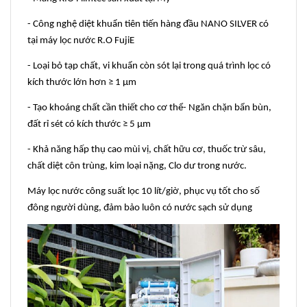
- Công nghệ diệt khuẩn tiên tiến hàng đầu NANO SILVER có
tại máy lọc nước R.O FujiE
- Loại bỏ tạp chất, vi khuẩn còn sót lại trong quá trình lọc có
kích thước lớn hơn ≥ 1 µm
- Tạo khoáng chất cần thiết cho cơ thể- Ngăn chặn bẩn bùn,
đất rỉ sét có kích thước ≥ 5 µm
- Khả năng hấp thụ cao mùi vị, chất hữu cơ, thuốc trừ sâu,
chất diệt côn trùng, kim loại nặng, Clo dư trong nước.
Máy lọc nước công suất lọc 10 lít/giờ, phục vụ tốt cho số
đông người dùng, đảm bảo luôn có nước sạch sử dụng