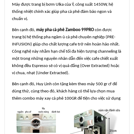
Máy được trang bị bơm Ulka của Ý, công suất 1450W, hệ
thống nhiệt chính xác giúp pha cà phê đảm bảo ngon và
chuẩn vị.
Bên cạnh đó,
máy pha cà phê
Zamboo 99PRO
còn được
trang bị hệ thống pha ngâm ủ cà phê chuyên nghiệp (PRE-
INFUSION) giúp cho chất lượng cafe trở nên hoàn hảo nhất.
Công nghệ này nhằm hạn chế tối đa hiện tượng channeling là
một trong những nguyên nhân dẫn đến việc cafe chiết xuất
không đều Espresso sẽ có vị quá đắng (Over Extracted) hoặc
vị chua, nhạt (Under Extracted).
Bên cạnh đó, Huy Linh còn tặng kèm theo máy 500 gr cf để
dùng thử, cùng theo đó, khách hàng có thể lựa chọn mua
thêm combo máy xay cà phê 100GR để tiện cho việc sử dụng