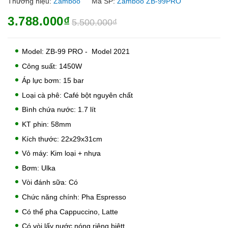
Thương hiệu:
Zamboo
Mã SP:
Zamboo ZB-99PRO
3.788.000₫
5.500.000₫
Model: ZB-99 PRO - Model 2021
Công suất: 1450W
Áp lực bơm: 15 bar
Loại cà phê: Café bột nguyên chất
Bình chứa nước: 1.7 lít
KT phin: 58mm
Kích thước: 22x29x31cm
Vỏ máy: Kim loại + nhựa
Bơm: Ulka
Vòi đánh sữa: Có
Chức năng chính: Pha Espresso
Có thể pha Cappuccino, Latte
Có vòi lấy nước nóng riêng biệtt