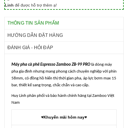
Linh
để được hỗ trợ thêm ạ!
THÔNG TIN SẢN PHẨM
HƯỚNG DẪN ĐẶT HÀNG
ĐÁNH GIÁ - HỎI ĐÁP
Máy pha cà phê Espresso Zamboo ZB-99 PRO
là dòng máy
pha gia đình nhưng mang phong cách chuyên nghiệp với phin
58mm, có đồng hồ hiển thị thời gian pha, áp lực bơm max 15
bar, thiết kế sang trọng, chắc chắn và cao cấp.
Huy Linh phân phối và bảo hành chính hãng tại Zamboo Việt
Nam
♥Khuyến mãi hôm nay♥