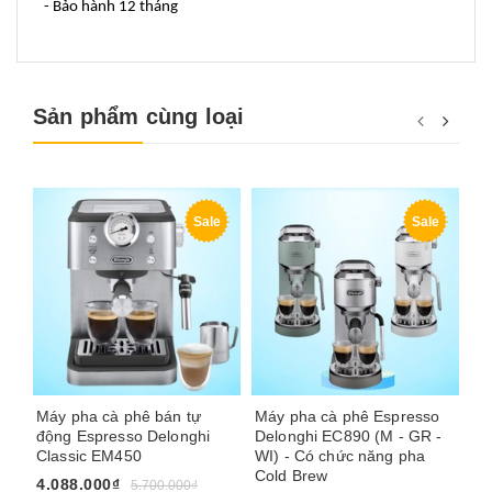
- Bảo hành 12 tháng
Sản phẩm cùng loại
Sale
Sale
Máy pha cà phê bán tự
Máy pha cà phê Espresso
Má
động Espresso Delonghi
Delonghi EC890 (M - GR -
Si
Classic EM450
WI) - Có chức năng pha
má
Cold Brew
4.088.000₫
24
5.700.000₫