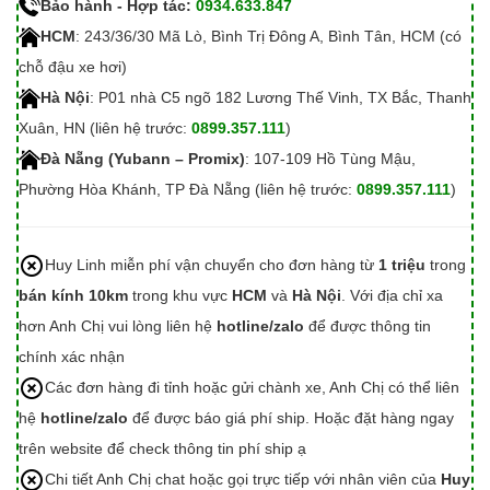
Bảo hành - Hợp tác:
0934.633.847
HCM
: 243/36/30 Mã Lò, Bình Trị Đông A, Bình Tân, HCM (có
chỗ đậu xe hơi)
Hà Nội
: P01 nhà C5 ngõ 182 Lương Thế Vinh, TX Bắc, Thanh
Xuân, HN (liên hệ trước:
0899.357.111
)
Đà Nẵng (Yubann – Promix)
: 107-109 Hồ Tùng Mậu,
Phường Hòa Khánh, TP Đà Nẵng (liên hệ trước:
0899.357.111
)
Huy Linh miễn phí vận chuyển cho đơn hàng từ
1 triệu
trong
bán kính 10km
trong khu vực
HCM
và
Hà Nội
. Với địa chỉ xa
hơn Anh Chị vui lòng liên hệ
hotline/zalo
để được thông tin
chính xác nhận
Các đơn hàng đi tỉnh hoặc gửi chành xe, Anh Chị có thể liên
hệ
hotline/zalo
để được báo giá phí ship. Hoặc đặt hàng ngay
trên website để check thông tin phí ship ạ
Chi tiết Anh Chị chat hoặc gọi trực tiếp với nhân viên của
Huy