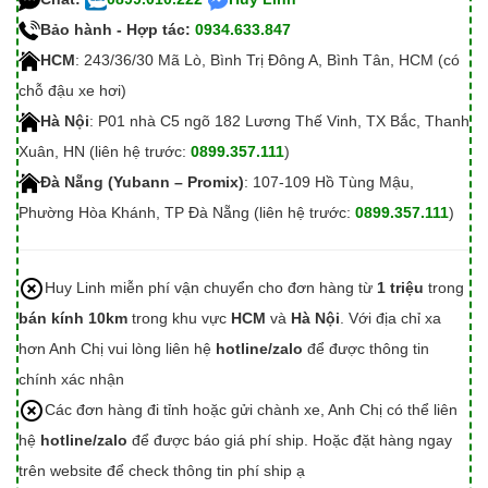
Bảo hành - Hợp tác:
0934.633.847
HCM
: 243/36/30 Mã Lò, Bình Trị Đông A, Bình Tân, HCM (có
chỗ đậu xe hơi)
Hà Nội
: P01 nhà C5 ngõ 182 Lương Thế Vinh, TX Bắc, Thanh
Xuân, HN (liên hệ trước:
0899.357.111
)
Đà Nẵng (Yubann – Promix)
: 107-109 Hồ Tùng Mậu,
Phường Hòa Khánh, TP Đà Nẵng (liên hệ trước:
0899.357.111
)
Huy Linh miễn phí vận chuyển cho đơn hàng từ
1 triệu
trong
bán kính 10km
trong khu vực
HCM
và
Hà Nội
. Với địa chỉ xa
hơn Anh Chị vui lòng liên hệ
hotline/zalo
để được thông tin
chính xác nhận
Các đơn hàng đi tỉnh hoặc gửi chành xe, Anh Chị có thể liên
hệ
hotline/zalo
để được báo giá phí ship. Hoặc đặt hàng ngay
trên website để check thông tin phí ship ạ