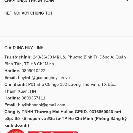
CHẤP NHẬN THANH TOÁN
KẾT NỐI VỚI CHÚNG TÔI
GIA DỤNG HUY LINH
Trụ sở chính:
243/36/30 Mã Lò, Phường Bình Trị Đông A, Quận
Bình Tân, TP Hồ Chí Minh
Hotline:
0899010222
Email:
huylinh@giadunghuylinh.vn
Chi nhánh:
P01 nhà C5 ngõ 182 Lương Thế Vinh, TX Bắc,
Thanh Xuân, HN
Hotline:
0899357111
Email:
huylinhhanoi@gmail.com
Công ty TNHH Thương Mại Hulico GPKD: 0316860026 nơi
cấp: Sở kế hoạch và đầu tư TP Hồ Chí Minh (Phòng đăng ký
kinh doanh)