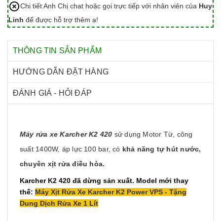
Chi tiết Anh Chị chat hoặc gọi trực tiếp với nhân viên của
Huy
Linh
để được hỗ trợ thêm ạ!
THÔNG TIN SẢN PHẨM
HƯỚNG DẪN ĐẶT HÀNG
ĐÁNH GIÁ - HỎI ĐÁP
Máy rửa xe Karcher K2 420
sử dụng Motor Từ, công
suất 1400W, áp lực 100 bar, có
khả năng tự hút nước,
chuyên xịt rửa điều hòa
.
Karcher K2 420 đã dừng sản xuất. Model mới thay
thế:
Máy Xịt Rửa Xe Karcher K2 Power VPS - Tặng
Dung Dịch Rửa Xe 1 Lít