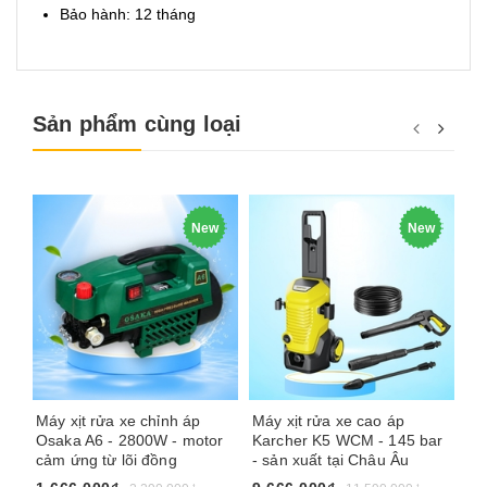
Bảo hành: 12 tháng
Sản phẩm cùng loại
New
New
Máy xịt rửa xe chỉnh áp
Máy xịt rửa xe cao áp
Má
Osaka A6 - 2800W - motor
Karcher K5 WCM - 145 bar
An
cảm ứng từ lõi đồng
- sản xuất tại Châu Âu
FL
áp