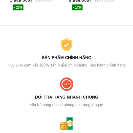
1.666.000₫
9.666.000₫
2.290.000₫
11.590.000₫
4.
- 27%
- 17%
SẢN PHẨM CHÍNH HÃNG
Huy Linh cam kết 100% sản phẩm chính hãng, bảo hành chính hãng
ĐỔI TRẢ HÀNG NHANH CHÓNG
Đổi trả hàng nhanh chóng chỉ trong 7 ngày