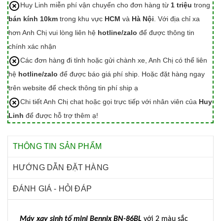
Huy Linh miễn phí vận chuyển cho đơn hàng từ
1 triệu
trong
bán kính 10km
trong khu vực
HCM
và
Hà Nội
. Với địa chỉ xa
hơn Anh Chị vui lòng liên hệ
hotline/zalo
để được thông tin
chính xác nhận
Các đơn hàng đi tỉnh hoặc gửi chành xe, Anh Chị có thể liên
hệ
hotline/zalo
để được báo giá phí ship. Hoặc đặt hàng ngay
trên website để check thông tin phí ship ạ
Chi tiết Anh Chị chat hoặc gọi trực tiếp với nhân viên của
Huy
Linh
để được hỗ trợ thêm ạ!
THÔNG TIN SẢN PHẨM
HƯỚNG DẪN ĐẶT HÀNG
ĐÁNH GIÁ - HỎI ĐÁP
Máy xay sinh tố mini Bennix BN-86BL
với 2 màu sắc