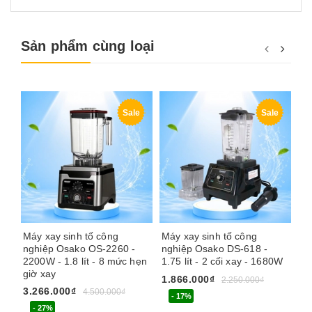
Sản phẩm cùng loại
Sale
Sale
Máy xay sinh tố công
Máy xay sinh tố công
Má
nghiệp Osako OS-2260 -
nghiệp Osako DS-618 -
ng
2200W - 1.8 lít - 8 mức hẹn
1.75 lít - 2 cối xay - 1680W
su
giờ xay
1.866.000₫
2.
2.250.000₫
3.266.000₫
4.500.000₫
- 17%
- 27%