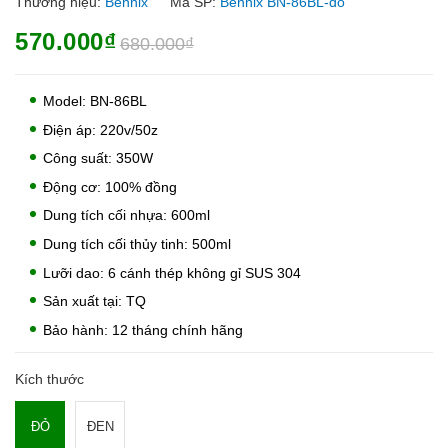
Thương hiệu:
Bennix
Mã SP:
Bennix BN-86BL-do
570.000₫
680.000₫
Model: BN-86BL
Điện áp: 220v/50z
Công suất: 350W
Động cơ: 100% đồng
Dung tích cối nhựa: 600ml
Dung tích cối thủy tinh: 500ml
Lưỡi dao: 6 cánh thép không gỉ SUS 304
Sản xuất tại: TQ
Bảo hành: 12 tháng chính hãng
Kích thước
ĐỎ
ĐEN