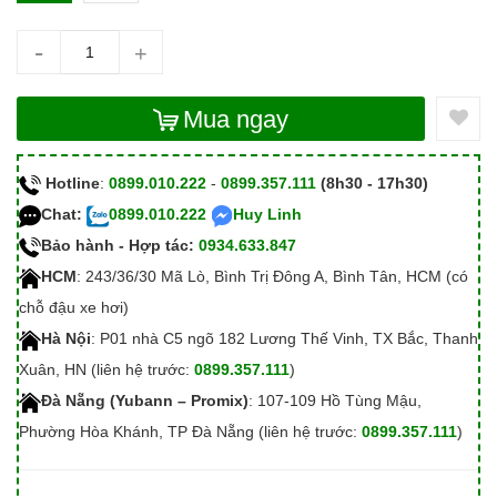
-
+
Mua ngay
Hotline
:
0899.010.222
-
0899.357.111
(8h30 - 17h30)
Chat:
0899.010.222
Huy Linh
Bảo hành - Hợp tác:
0934.633.847
HCM
: 243/36/30 Mã Lò, Bình Trị Đông A, Bình Tân, HCM (có
chỗ đậu xe hơi)
Hà Nội
: P01 nhà C5 ngõ 182 Lương Thế Vinh, TX Bắc, Thanh
Xuân, HN (liên hệ trước:
0899.357.111
)
Đà Nẵng (Yubann – Promix)
: 107-109 Hồ Tùng Mậu,
Phường Hòa Khánh, TP Đà Nẵng (liên hệ trước:
0899.357.111
)