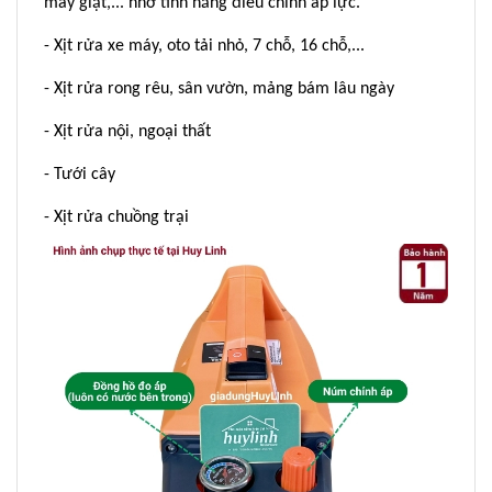
máy giặt,... nhờ tính năng điều chỉnh áp lực.
- Xịt rửa xe máy, oto tải nhỏ, 7 chỗ, 16 chỗ,...
- Xịt rửa rong rêu, sân vườn, mảng bám lâu ngày
- Xịt rửa nội, ngoại thất
- Tưới cây
- Xịt rửa chuồng trại