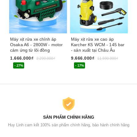
Máy xịt rửa xe chỉnh áp
Máy xịt rửa xe cao áp
Má
Osaka A6 - 2800W - motor
Karcher K5 WCM - 145 bar
An
cảm ứng từ lõi đồng
- sản xuất tại Châu Âu
FL
áp
1.666.000₫
9.666.000₫
2.290.000₫
11.590.000₫
4.
- 27%
- 17%
SẢN PHẨM CHÍNH HÃNG
Huy Linh cam kết 100% sản phẩm chính hãng, bảo hành chính hãng