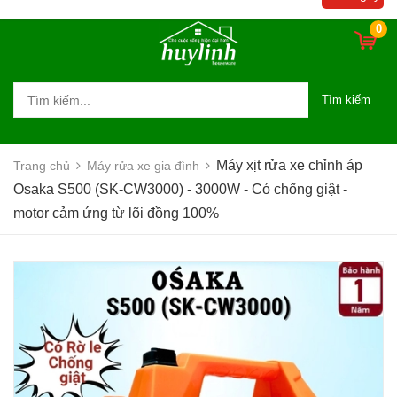
giật - motor cảm ứng từ lõi đồng
100%
0
Tìm kiếm
Máy xịt rửa xe chỉnh áp
Trang chủ
Máy rửa xe gia đình
Osaka S500 (SK-CW3000) - 3000W - Có chống giật -
motor cảm ứng từ lõi đồng 100%