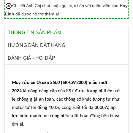
Chi tiết Anh Chị chat hoặc gọi trực tiếp với nhân viên của
Huy
Linh
để được hỗ trợ thêm ạ!
THÔNG TIN SẢN PHẨM
HƯỚNG DẪN ĐẶT HÀNG
ĐÁNH GIÁ - HỎI ĐÁP
Máy rửa xe Osaka S500
(SK-CW3000) mẫu mới
2024
là dòng nâng cấp của RS7 được trang bị thêm rờ
le chống giật an toàn, các thông số khác tương tự như
motor từ lõi đồng 100%, công suất tối đa 3000W, áp
lực bơm mạnh mẽ cùng hiệu suất hoạt động bền bỉ và
êm ái.