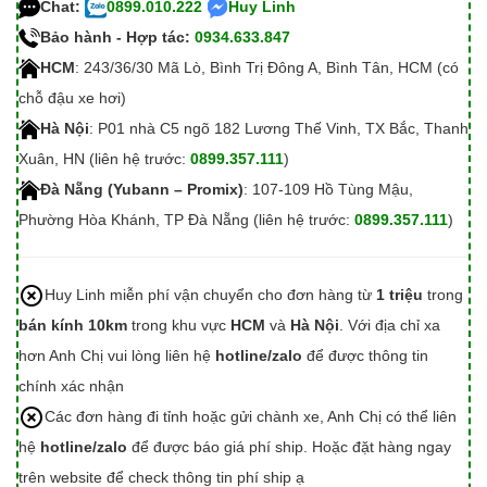
Chat:
0899.010.222
Huy Linh
Bảo hành - Hợp tác:
0934.633.847
HCM
: 243/36/30 Mã Lò, Bình Trị Đông A, Bình Tân, HCM (có
chỗ đậu xe hơi)
Hà Nội
: P01 nhà C5 ngõ 182 Lương Thế Vinh, TX Bắc, Thanh
Xuân, HN (liên hệ trước:
0899.357.111
)
Đà Nẵng (Yubann – Promix)
: 107-109 Hồ Tùng Mậu,
Phường Hòa Khánh, TP Đà Nẵng (liên hệ trước:
0899.357.111
)
Huy Linh miễn phí vận chuyển cho đơn hàng từ
1 triệu
trong
bán kính 10km
trong khu vực
HCM
và
Hà Nội
. Với địa chỉ xa
hơn Anh Chị vui lòng liên hệ
hotline/zalo
để được thông tin
chính xác nhận
Các đơn hàng đi tỉnh hoặc gửi chành xe, Anh Chị có thể liên
hệ
hotline/zalo
để được báo giá phí ship. Hoặc đặt hàng ngay
trên website để check thông tin phí ship ạ