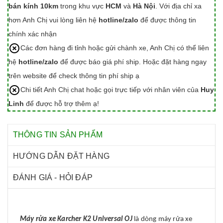
bán kính 10km
trong khu vực
HCM
và
Hà Nội
. Với địa chỉ xa
hơn Anh Chị vui lòng liên hệ
hotline/zalo
để được thông tin
chính xác nhận
Các đơn hàng đi tỉnh hoặc gửi chành xe, Anh Chị có thể liên
hệ
hotline/zalo
để được báo giá phí ship. Hoặc đặt hàng ngay
trên website để check thông tin phí ship ạ
Chi tiết Anh Chị chat hoặc gọi trực tiếp với nhân viên của
Huy
Linh
để được hỗ trợ thêm ạ!
THÔNG TIN SẢN PHẨM
HƯỚNG DẪN ĐẶT HÀNG
ĐÁNH GIÁ - HỎI ĐÁP
Máy rửa xe Karcher K2 Universal OJ
là dòng máy rửa xe