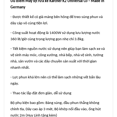
Ưu điểm Máy xịt rửa xe Karcher K2 Universal OJ – Made in
Germany
- Được thiết kế có giá máng bên hông để treo súng phun và
dây cáp vô cùng tiện lợi.
- Công suất hoạt động là 1400W sử dụng lưu lượng nước
360 lít/giờ cùng trọng lượng gọn nhẹ chỉ 3.8kg.
- Tiết kiệm nguồn nước sử dụng nên giúp bạn làm sạch xe và
vệ sinh máy móc, công xưởng, nhà bếp, nhà vệ sinh, tường
nhà, sân vườn và các dây chuyền sản xuất với thời gian
nhanh nhất.
- Lực phun khá lớn nên có thể làm sạch những vết bẩn lâu
ngày.
- Thao tác lắp đặt đơn giản, dễ sử dụng
Bộ phụ kiện bao gồm: Báng súng, đầu phun thẳng không
chỉnh tia, Dây cao áp 3 mét, Bộ khớp nối đầu vào, ống hút
nước 2m (Huy Linh tặng kèm)