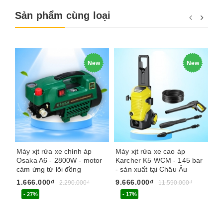
Sản phẩm cùng loại
New
New
Máy xịt rửa xe chỉnh áp
Máy xịt rửa xe cao áp
Má
Osaka A6 - 2800W - motor
Karcher K5 WCM - 145 bar
An
cảm ứng từ lõi đồng
- sản xuất tại Châu Âu
FL
áp
1.666.000₫
9.666.000₫
2.290.000₫
11.590.000₫
4.
- 27%
- 17%