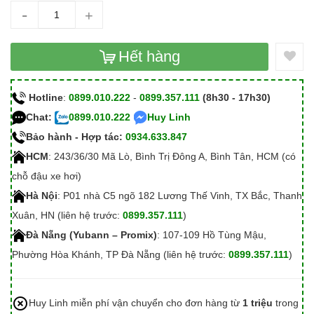
-
+
Hết hàng
Hotline
:
0899.010.222
-
0899.357.111
(8h30 - 17h30)
Chat:
0899.010.222
Huy Linh
Bảo hành - Hợp tác:
0934.633.847
HCM
: 243/36/30 Mã Lò, Bình Trị Đông A, Bình Tân, HCM (có
chỗ đậu xe hơi)
Hà Nội
: P01 nhà C5 ngõ 182 Lương Thế Vinh, TX Bắc, Thanh
Xuân, HN (liên hệ trước:
0899.357.111
)
Đà Nẵng (Yubann – Promix)
: 107-109 Hồ Tùng Mậu,
Phường Hòa Khánh, TP Đà Nẵng (liên hệ trước:
0899.357.111
)
Huy Linh miễn phí vận chuyển cho đơn hàng từ
1 triệu
trong