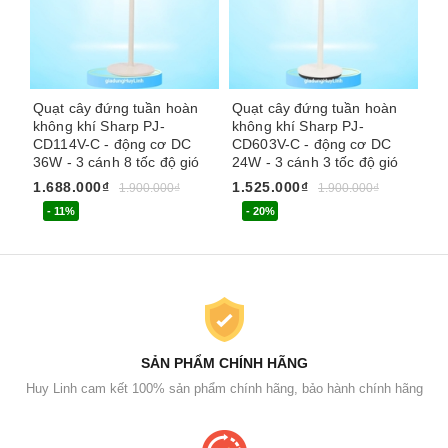
Quạt cây đứng tuần hoàn
Quạt cây đứng tuần hoàn
Qu
không khí Sharp PJ-
không khí Sharp PJ-
kh
CD114V-C - động cơ DC
CD603V-C - động cơ DC
CD
36W - 3 cánh 8 tốc độ gió
24W - 3 cánh 3 tốc độ gió
20
1.688.000₫
1.525.000₫
2.
1.900.000₫
1.900.000₫
- 11%
- 20%
SẢN PHẨM CHÍNH HÃNG
Huy Linh cam kết 100% sản phẩm chính hãng, bảo hành chính hãng