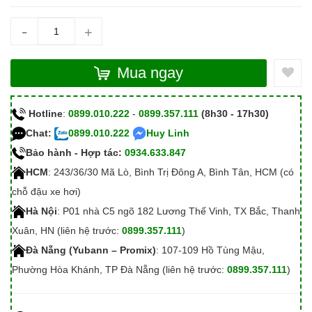
-
+
Mua ngay
Hotline
:
0899.010.222
-
0899.357.111
(8h30 - 17h30)
Chat:
0899.010.222
Huy Linh
Bảo hành - Hợp tác:
0934.633.847
HCM
: 243/36/30 Mã Lò, Bình Trị Đông A, Bình Tân, HCM (có
chỗ đậu xe hơi)
Hà Nội
: P01 nhà C5 ngõ 182 Lương Thế Vinh, TX Bắc, Thanh
Xuân, HN (liên hệ trước:
0899.357.111
)
Đà Nẵng (Yubann – Promix)
: 107-109 Hồ Tùng Mậu,
Phường Hòa Khánh, TP Đà Nẵng (liên hệ trước:
0899.357.111
)