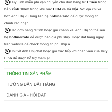
Huy Linh miễn phí vận chuyển cho đơn hàng từ
1 triệu
trong
bán kính 10km
trong khu vực
HCM
và
Hà Nội
. Với địa chỉ xa
hơn Anh Chị vui lòng liên hệ
hotline/zalo
để được thông tin
chính xác nhận
Các đơn hàng đi tỉnh hoặc gửi chành xe, Anh Chị có thể liên
hệ
hotline/zalo
để được báo giá phí ship. Hoặc đặt hàng ngay
trên website để check thông tin phí ship ạ
Chi tiết Anh Chị chat hoặc gọi trực tiếp với nhân viên của
Huy
Linh
để được hỗ trợ thêm ạ!
THÔNG TIN SẢN PHẨM
HƯỚNG DẪN ĐẶT HÀNG
ĐÁNH GIÁ - HỎI ĐÁP