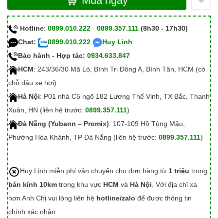
Mua ngay
Hotline
:
0899.010.222
-
0899.357.111
(8h30 - 17h30)
Chat:
0899.010.222
Huy Linh
Bảo hành - Hợp tác:
0934.633.847
HCM
: 243/36/30 Mã Lò, Bình Trị Đông A, Bình Tân, HCM (có
chỗ đậu xe hơi)
Hà Nội
: P01 nhà C5 ngõ 182 Lương Thế Vinh, TX Bắc, Thanh
Xuân, HN (liên hệ trước:
0899.357.111
)
Đà Nẵng (Yubann – Promix)
: 107-109 Hồ Tùng Mậu,
Phường Hòa Khánh, TP Đà Nẵng (liên hệ trước:
0899.357.111
)
Huy Linh miễn phí vận chuyển cho đơn hàng từ
1 triệu
trong
bán kính 10km
trong khu vực
HCM
và
Hà Nội
. Với địa chỉ xa
hơn Anh Chị vui lòng liên hệ
hotline/zalo
để được thông tin
chính xác nhận