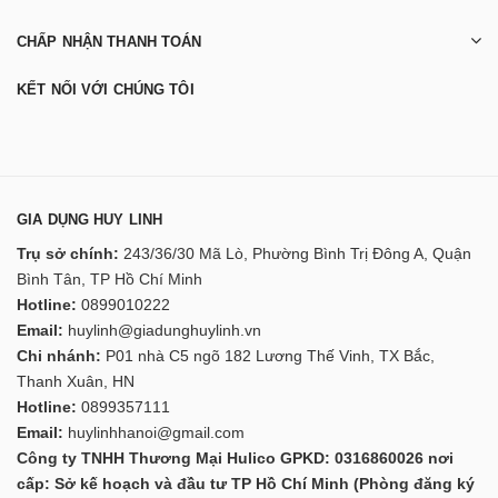
CHẤP NHẬN THANH TOÁN
KẾT NỐI VỚI CHÚNG TÔI
GIA DỤNG HUY LINH
Trụ sở chính:
243/36/30 Mã Lò, Phường Bình Trị Đông A, Quận
Bình Tân, TP Hồ Chí Minh
Hotline:
0899010222
Email:
huylinh@giadunghuylinh.vn
Chi nhánh:
P01 nhà C5 ngõ 182 Lương Thế Vinh, TX Bắc,
Thanh Xuân, HN
Hotline:
0899357111
Email:
huylinhhanoi@gmail.com
Công ty TNHH Thương Mại Hulico GPKD: 0316860026 nơi
cấp: Sở kế hoạch và đầu tư TP Hồ Chí Minh (Phòng đăng ký