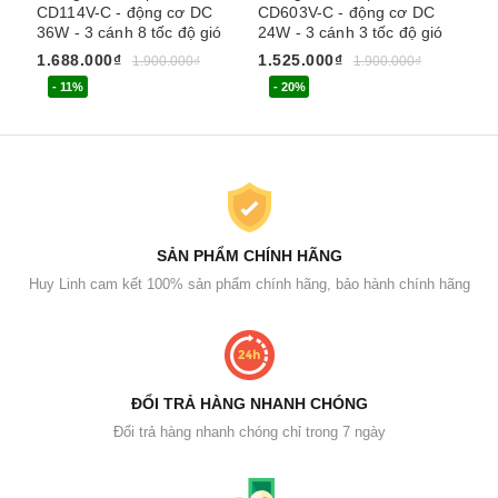
CD114V-C - động cơ DC
CD603V-C - động cơ DC
CD
36W - 3 cánh 8 tốc độ gió
24W - 3 cánh 3 tốc độ gió
20
1.688.000₫
1.525.000₫
2.
1.900.000₫
1.900.000₫
- 11%
- 20%
SẢN PHẨM CHÍNH HÃNG
Huy Linh cam kết 100% sản phẩm chính hãng, bảo hành chính hãng
ĐỔI TRẢ HÀNG NHANH CHÓNG
Đổi trả hàng nhanh chóng chỉ trong 7 ngày