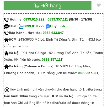
Hết hàng
Hotline
:
0899.010.222
-
0899.357.111
(8h30 - 17h30)
Chat:
0899.010.222
Huy Linh
Bảo hành - Hợp tác:
0934.633.847
HCM
: 243/36/30 Mã Lò, Bình Trị Đông A, Bình Tân, HCM (có
chỗ đậu xe hơi)
Hà Nội
: P01 nhà C5 ngõ 182 Lương Thế Vinh, TX Bắc, Thanh
Xuân, HN (liên hệ trước:
0899.357.111
)
Đà Nẵng (Yubann – Promix)
: 107-109 Hồ Tùng Mậu,
Phường Hòa Khánh, TP Đà Nẵng (liên hệ trước:
0899.357.111
)
Huy Linh miễn phí vận chuyển cho đơn hàng từ
1 triệu
trong
bán kính 10km
trong khu vực
HCM
và
Hà Nội
. Với địa chỉ xa
hơn Anh Chị vui lòng liên hệ
hotline/zalo
để được thông tin