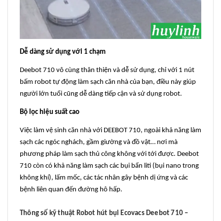
Dễ dàng sử dụng với 1 chạm
Deebot 710 vô cùng thân thiện và dễ sử dụng, chỉ với 1 nút
bấm robot tự động làm sạch căn nhà của bạn, điều này giúp
người lớn tuổi cũng dễ dàng tiếp cận và sử dụng robot.
Bộ lọc hiệu suất cao
Việc làm vệ sinh căn nhà với DEEBOT 710, ngoài khả năng làm
sạch các ngóc nghách, gầm giường và đồ vật… nơi mà
phương pháp làm sạch thủ công không với tới được. Deebot
710 còn có khả năng làm sạch các bụi bẩn liti (bụi nano trong
không khí), lấm mốc, các tác nhân gây bệnh dị ứng và các
bệnh liên quan đến đường hô hấp.
Thông số kỹ thuật Robot hút bụi Ecovacs Deebot 710 –