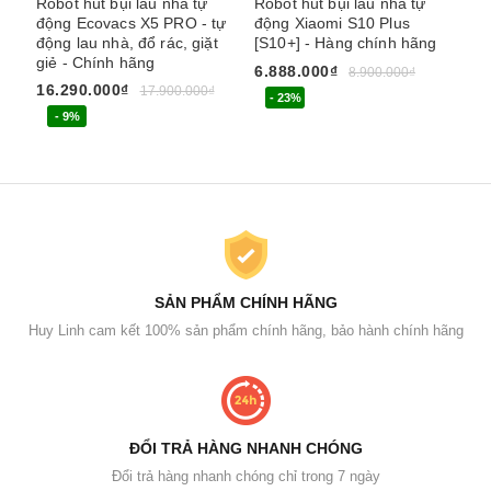
Robot hút bụi lau nhà tự
Robot hút bụi lau nhà tự
Ro
động Ecovacs X5 PRO - tự
động Xiaomi S10 Plus
Ec
động lau nhà, đổ rác, giặt
[S10+] - Hàng chính hãng
Qu
giẻ - Chính hãng
6.888.000₫
5.
8.900.000₫
16.290.000₫
17.900.000₫
- 23%
- 9%
SẢN PHẨM CHÍNH HÃNG
Huy Linh cam kết 100% sản phẩm chính hãng, bảo hành chính hãng
ĐỔI TRẢ HÀNG NHANH CHÓNG
Đổi trả hàng nhanh chóng chỉ trong 7 ngày