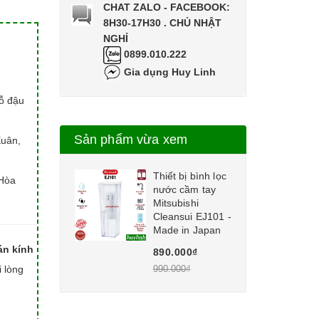
CHAT ZALO - FACEBOOK:
8H30-17H30 . CHỦ NHẬT
NGHỈ
0899.010.222
Gia dụng Huy Linh
hỗ đậu
Sản phẩm vừa xem
Xuân,
Thiết bị bình lọc
Hòa
nước cầm tay
Mitsubishi
Cleansui EJ101 -
Made in Japan
án kính
890.000₫
990.000₫
i lòng