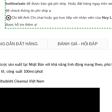
hotline/zalo
để được báo giá phí ship. Hoặc đặt hàng ngay trên we
để check thông tin phí ship ạ
Chi tiết Anh Chị chat hoặc gọi trực tiếp với nhân viên của
Huy L
được hỗ trợ thêm ạ!
G DẪN ĐẶT HÀNG
ĐÁNH GIÁ - HỎI ĐÁP
ược sản xuất tại Nhật Bản với khả năng linh động mang theo, phù
 lít, công suất 100ml/phút
itsubishi Cleansui Việt Nam