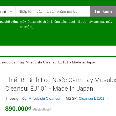
Tìm kiếm
t cả
óa phổ biến:
máy rửa xe
,
nồi chiên không dầu
,
robot hút bụi
,
máy làm mát
,
máy
ép chậm
,
lọc nước cầm tay Mitsubishi Cleansui EJ101 - Made in Japan
Thiết Bị Bình Lọc Nước Cầm Tay Mitsubi
Cleansui EJ101 - Made In Japan
|
|
Thương hiệu:
Mitsubishi Cleansui
Mã SP:
Cleansui EJ101
890.000₫
990.000₫