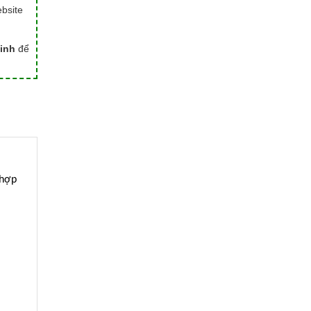
bsite
inh
để
 hợp