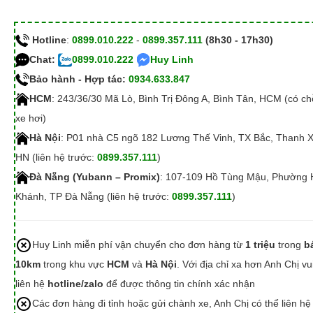
Hotline
:
0899.010.222
-
0899.357.111
(8h30 - 17h30)
Chat:
0899.010.222
Huy Linh
Bảo hành - Hợp tác:
0934.633.847
HCM
: 243/36/30 Mã Lò, Bình Trị Đông A, Bình Tân, HCM (có c
xe hơi)
Hà Nội
: P01 nhà C5 ngõ 182 Lương Thế Vinh, TX Bắc, Thanh 
HN (liên hệ trước:
0899.357.111
)
Đà Nẵng (Yubann – Promix)
: 107-109 Hồ Tùng Mậu, Phường 
Khánh, TP Đà Nẵng (liên hệ trước:
0899.357.111
)
Huy Linh miễn phí vận chuyển cho đơn hàng từ
1 triệu
trong
b
10km
trong khu vực
HCM
và
Hà Nội
. Với địa chỉ xa hơn Anh Chị vu
liên hệ
hotline/zalo
để được thông tin chính xác nhận
Các đơn hàng đi tỉnh hoặc gửi chành xe, Anh Chị có thể liên hệ