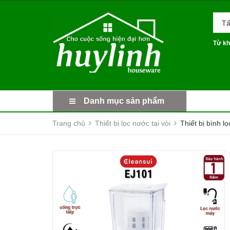
Tấ
Từ kh
Danh mục sản phẩm
Trang chủ
Thiết bị lọc nước tại vòi
Thiết bị bình 