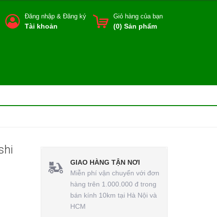
Đăng nhập
&
Đăng ký
Giỏ hàng của bạn
Tài khoản
(
0
) Sản phẩm
shi
GIAO HÀNG TẬN NƠI
Miễn phí vận chuyển với đơn
hàng trên 1.000.000 đ trong
bán kính 10km tại Hà Nội và
HCM