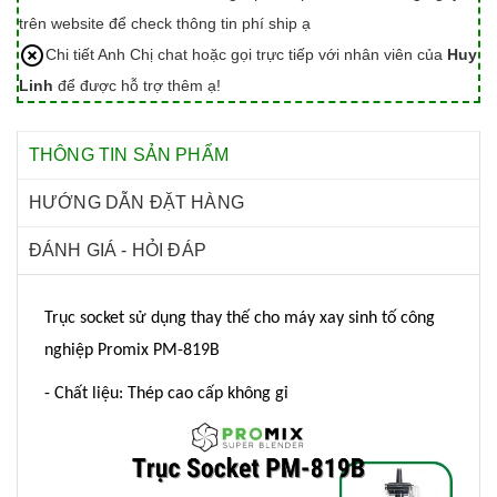
trên website để check thông tin phí ship ạ
Chi tiết Anh Chị chat hoặc gọi trực tiếp với nhân viên của
Huy
Linh
để được hỗ trợ thêm ạ!
THÔNG TIN SẢN PHẨM
HƯỚNG DẪN ĐẶT HÀNG
ĐÁNH GIÁ - HỎI ĐÁP
Trục socket sử dụng thay thế cho máy xay sinh tố công
nghiệp Promix PM-819B
- Chất liệu: Thép cao cấp không gỉ