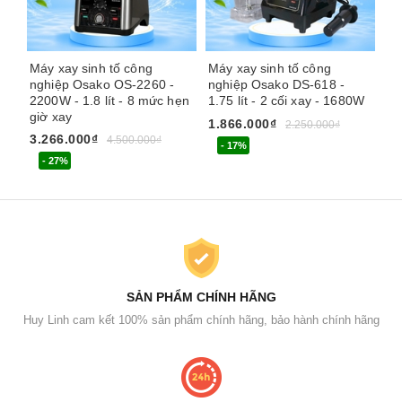
Máy xay sinh tố công
Máy xay sinh tố công
Má
nghiệp Osako OS-2260 -
nghiệp Osako DS-618 -
ng
2200W - 1.8 lít - 8 mức hẹn
1.75 lít - 2 cối xay - 1680W
su
giờ xay
1.866.000₫
2.
2.250.000₫
3.266.000₫
4.500.000₫
- 17%
- 27%
SẢN PHẨM CHÍNH HÃNG
Huy Linh cam kết 100% sản phẩm chính hãng, bảo hành chính hãng