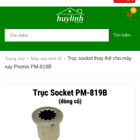
0
Tìm kiếm
Trục socket thay thế cho máy
Trang chủ
Máy xay sinh tố
xay Promix PM-819B