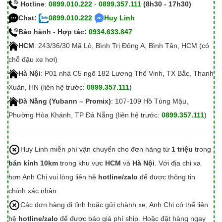
Hotline
:
0899.010.222
-
0899.357.111
(8h30 - 17h30)
Chat:
0899.010.222
Huy Linh
Bảo hành - Hợp tác:
0934.633.847
HCM
: 243/36/30 Mã Lò, Bình Trị Đông A, Bình Tân, HCM (có
chỗ đậu xe hơi)
Hà Nội
: P01 nhà C5 ngõ 182 Lương Thế Vinh, TX Bắc, Thanh
Xuân, HN (liên hệ trước:
0899.357.111
)
Đà Nẵng (Yubann – Promix)
: 107-109 Hồ Tùng Mậu,
Phường Hòa Khánh, TP Đà Nẵng (liên hệ trước:
0899.357.111
)
Huy Linh miễn phí vận chuyển cho đơn hàng từ
1 triệu
trong
bán kính 10km
trong khu vực
HCM
và
Hà Nội
. Với địa chỉ xa
hơn Anh Chị vui lòng liên hệ
hotline/zalo
để được thông tin
chính xác nhận
Các đơn hàng đi tỉnh hoặc gửi chành xe, Anh Chị có thể liên
hệ
hotline/zalo
để được báo giá phí ship. Hoặc đặt hàng ngay