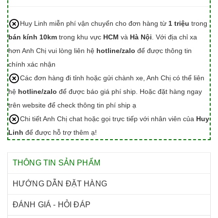
Huy Linh miễn phí vận chuyển cho đơn hàng từ
1 triệu
trong
bán kính 10km
trong khu vực
HCM
và
Hà Nội
. Với địa chỉ xa
hơn Anh Chị vui lòng liên hệ
hotline/zalo
để được thông tin
chính xác nhận
Các đơn hàng đi tỉnh hoặc gửi chành xe, Anh Chị có thể liên
hệ
hotline/zalo
để được báo giá phí ship. Hoặc đặt hàng ngay
trên website để check thông tin phí ship ạ
Chi tiết Anh Chị chat hoặc gọi trực tiếp với nhân viên của
Huy
Linh
để được hỗ trợ thêm ạ!
THÔNG TIN SẢN PHẨM
HƯỚNG DẪN ĐẶT HÀNG
ĐÁNH GIÁ - HỎI ĐÁP