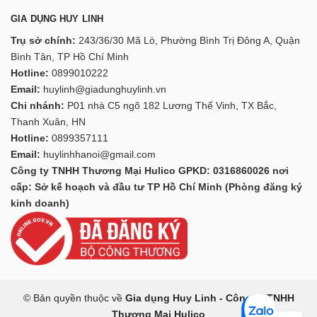
GIA DỤNG HUY LINH
Trụ sở chính:
243/36/30 Mã Lò, Phường Bình Trị Đông A, Quận
Bình Tân, TP Hồ Chí Minh
Hotline:
0899010222
Email:
huylinh@giadunghuylinh.vn
Chi nhánh:
P01 nhà C5 ngõ 182 Lương Thế Vinh, TX Bắc,
Thanh Xuân, HN
Hotline:
0899357111
Email:
huylinhhanoi@gmail.com
Công ty TNHH Thương Mại Hulico GPKD: 0316860026 nơi
cấp: Sở kế hoạch và đầu tư TP Hồ Chí Minh (Phòng đăng ký
kinh doanh)
© Bản quyền thuộc về
Gia dụng Huy Linh - Công ty TNHH
Thương Mại Hulico