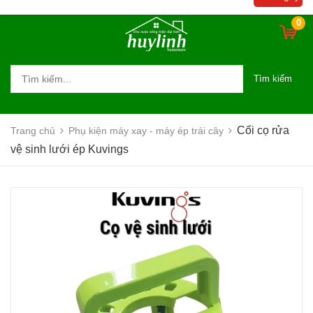
0
Tìm kiếm
Cối cọ rửa
Trang chủ
Phụ kiện máy xay - máy ép trái cây
vệ sinh lưới ép Kuvings