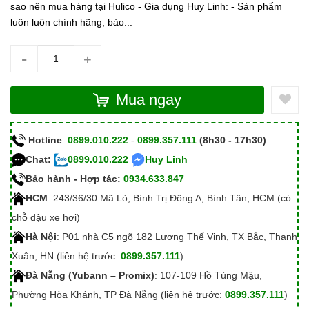
sao nên mua hàng tại Hulico - Gia dụng Huy Linh: - Sản phẩm
luôn luôn chính hãng, bảo...
-
+
Mua ngay
Hotline
:
0899.010.222
-
0899.357.111
(8h30 - 17h30)
Chat:
0899.010.222
Huy Linh
Bảo hành - Hợp tác:
0934.633.847
HCM
: 243/36/30 Mã Lò, Bình Trị Đông A, Bình Tân, HCM (có
chỗ đậu xe hơi)
Hà Nội
: P01 nhà C5 ngõ 182 Lương Thế Vinh, TX Bắc, Thanh
Xuân, HN (liên hệ trước:
0899.357.111
)
Đà Nẵng (Yubann – Promix)
: 107-109 Hồ Tùng Mậu,
Phường Hòa Khánh, TP Đà Nẵng (liên hệ trước:
0899.357.111
)