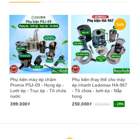
Sale
Phụ kiện máy ép chậm
Phụ kiện thay thế cho máy
Ph
Promix PSJ-09 - Họng ép -
ép nhanh Ladomax HA-967
Pr
Lưới ép - Trục ép - Tô chứa
- Tô chứa - lưới ép - Nắp
Tô
nước
họng
Hộ
nư
399.000₫
250.000₫
350.000₫
- 29%
35