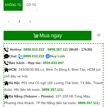
KHÔNG TỦ
CÓ TỦ
-
+
Mua ngay
Hotline
:
0899.010.222
-
0899.357.111
(8h30 - 17h30)
Chat:
0899.010.222
Huy Linh
Bảo hành - Hợp tác:
0934.633.847
HCM
: 243/36/30 Mã Lò, Bình Trị Đông A, Bình Tân, HCM (có
chỗ đậu xe hơi)
Hà Nội
: P01 nhà C5 ngõ 182 Lương Thế Vinh, TX Bắc, Thanh
Xuân, HN (liên hệ trước:
0899.357.111
)
Đà Nẵng (Yubann – Promix)
: 107-109 Hồ Tùng Mậu,
Phường Hòa Khánh, TP Đà Nẵng (liên hệ trước:
0899.357.111
)