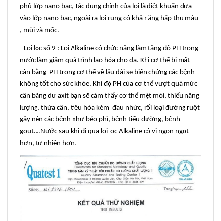
phủ lớp nano bạc, Tác dụng chính của lõi là diệt khuẩn dựa
vào lớp nano bạc, ngoài ra lõi cũng có khả năng hấp thụ màu
, mùi và mốc.
- Lõi lọc số 9 : Lõi Alkaline có chức năng làm tăng độ PH trong
nước làm giảm quá trình lão hóa cho da. Khi cơ thể bị mất
cân bằng PH trong cơ thể về lâu dài sẽ biến chứng các bệnh
không tốt cho sức khỏe. Khi độ PH của cơ thể vượt quá mức
cân bằng dư axit bạn sẽ cảm thấy cơ thể mệt mỏi, thiếu năng
lượng, thừa cân, tiêu hóa kém, đau nhức, rối loại đường ruột
gây nên các bệnh như béo phì, bệnh tiểu đường, bệnh
gout….Nước sau khi đi qua lõi lọc Alkaline có vị ngon ngọt
hơn, tự nhiên hơn.