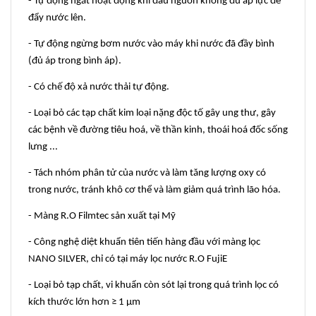
- Tự động ngắt hoạt động khi đầu nguồn không đủ áp lực để
đẩy nước lên.
- Tự động ngừng bơm nước vào máy khi nước đã đầy bình
(đủ áp trong bình áp).
- Có chế độ xả nước thải tự động.
- Loại bỏ các tạp chất kim loại nặng độc tố gây ung thư, gây
các bệnh về đường tiêu hoá, về thần kinh, thoái hoá đốc sống
lưng ...
- Tách nhóm phân tử của nước và làm tăng lượng oxy có
trong nước, tránh khô cơ thể và làm giảm quá trình lão hóa.
- Màng R.O Filmtec sản xuất tại Mỹ
- Công nghệ diệt khuẩn tiên tiến hàng đầu với màng lọc
NANO SILVER, chỉ có tại máy lọc nước R.O FujiE
- Loại bỏ tạp chất, vi khuẩn còn sót lại trong quá trình lọc có
kích thước lớn hơn ≥ 1 µm