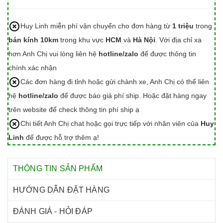
Huy Linh miễn phí vận chuyển cho đơn hàng từ
1 triệu
trong
bán kính 10km
trong khu vực
HCM
và
Hà Nội
. Với địa chỉ xa
hơn Anh Chị vui lòng liên hệ
hotline/zalo
để được thông tin
chính xác nhận
Các đơn hàng đi tỉnh hoặc gửi chành xe, Anh Chị có thể liên
hệ
hotline/zalo
để được báo giá phí ship. Hoặc đặt hàng ngay
trên website để check thông tin phí ship ạ
Chi tiết Anh Chị chat hoặc gọi trực tiếp với nhân viên của
Huy
Linh
để được hỗ trợ thêm ạ!
THÔNG TIN SẢN PHẨM
HƯỚNG DẪN ĐẶT HÀNG
ĐÁNH GIÁ - HỎI ĐÁP