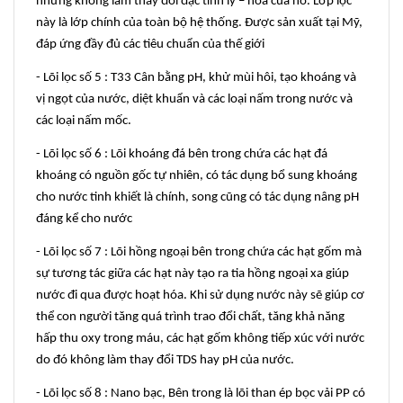
nhưng không làm thay đổi đặc tính lý – hoá của nó. Lớp lọc
này là lớp chính của toàn bộ hệ thống. Được sản xuất tại Mỹ,
đáp ứng đầy đủ các tiêu chuẩn của thế giới
- Lõi lọc số 5 : T33 Cân bằng pH, khử mùi hôi, tạo khoáng và
vị ngọt của nước, diệt khuẩn và các loại nấm trong nước và
các loại nấm mốc.
- Lõi lọc số 6 : Lõi khoáng đá bên trong chứa các hạt đá
khoáng có nguồn gốc tự nhiên, có tác dụng bổ sung khoáng
cho nước tinh khiết là chính, song cũng có tác dụng nâng pH
đáng kể cho nước
- Lõi lọc số 7 : Lõi hồng ngoại bên trong chứa các hạt gốm mà
sự tương tác giữa các hạt này tạo ra tia hồng ngoại xa giúp
nước đi qua được hoạt hóa. Khi sử dụng nước này sẽ giúp cơ
thể con người tăng quá trình trao đổi chất, tăng khả năng
hấp thu oxy trong máu, các hạt gốm không tiếp xúc với nước
do đó không làm thay đổi TDS hay pH của nước.
- Lõi lọc số 8 : Nano bạc, Bên trong là lõi than ép bọc vải PP có