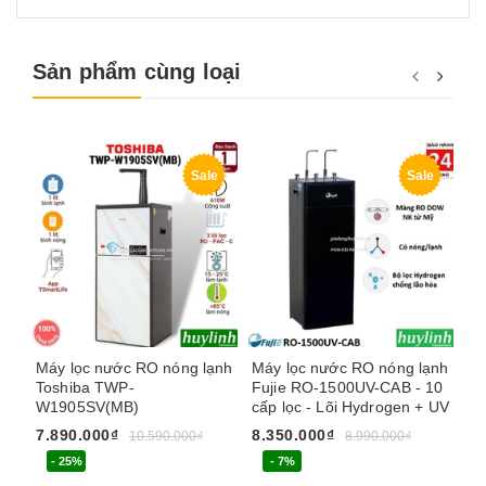
Sản phẩm cùng loại
Sale
Sale
Máy lọc nước RO nóng lạnh
Máy lọc nước RO nóng lạnh
Má
Toshiba TWP-
Fujie RO-1500UV-CAB - 10
Fu
W1905SV(MB)
cấp lọc - Lõi Hydrogen + UV
Hy
7.890.000₫
8.350.000₫
4.
10.590.000₫
8.990.000₫
- 25%
- 7%