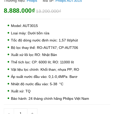
Thương hiệu:
Philips
Mã SP:
Philips AUT3015
8.888.000₫
13.200.000₫
Model: AUT3015
Loại máy: Dưới bồn rửa
Tốc độ dòng nước định mức: 1,57 lít/phút
Bộ lọc thay thế: RO-AUT747; CP-AUT706
Xuất xứ lõi lọc RO: Nhật Bản
Thể tích lọc: CP: 6000 lít; RO: 11000 lít
Vật liệu lọc chính: Khối than; nhựa PP; RO
Áp suất nước đầu vào: 0,1-0,4MPa Barơ
Nhiệt độ nước đầu vào: 5-38 °C
Xuất xứ: TQ
Bảo hành: 24 tháng chính hãng Philips Việt Nam
-
+