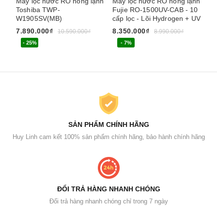
Máy lọc nước RO nóng lạnh
Máy lọc nước RO nóng lạnh
Má
Toshiba TWP-
Fujie RO-1500UV-CAB - 10
Fu
W1905SV(MB)
cấp lọc - Lõi Hydrogen + UV
Hy
7.890.000₫
8.350.000₫
4.
10.590.000₫
8.990.000₫
- 25%
- 7%
SẢN PHẨM CHÍNH HÃNG
Huy Linh cam kết 100% sản phẩm chính hãng, bảo hành chính hãng
ĐỔI TRẢ HÀNG NHANH CHÓNG
Đổi trả hàng nhanh chóng chỉ trong 7 ngày