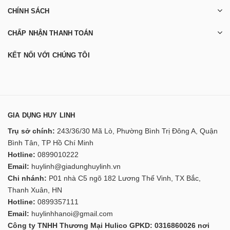
CHÍNH SÁCH
CHẤP NHẬN THANH TOÁN
KẾT NỐI VỚI CHÚNG TÔI
GIA DỤNG HUY LINH
Trụ sở chính:
243/36/30 Mã Lò, Phường Bình Trị Đông A, Quận
Bình Tân, TP Hồ Chí Minh
Hotline:
0899010222
Email:
huylinh@giadunghuylinh.vn
Chi nhánh:
P01 nhà C5 ngõ 182 Lương Thế Vinh, TX Bắc,
Thanh Xuân, HN
Hotline:
0899357111
Email:
huylinhhanoi@gmail.com
Công ty TNHH Thương Mại Hulico GPKD: 0316860026 nơi