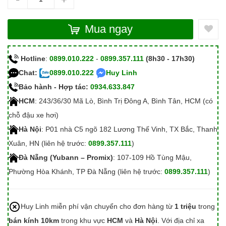
Mua ngay
Hotline
:
0899.010.222
-
0899.357.111
(8h30 - 17h30)
Chat:
0899.010.222
Huy Linh
Bảo hành - Hợp tác:
0934.633.847
HCM
: 243/36/30 Mã Lò, Bình Trị Đông A, Bình Tân, HCM (có
chỗ đậu xe hơi)
Hà Nội
: P01 nhà C5 ngõ 182 Lương Thế Vinh, TX Bắc, Thanh
Xuân, HN (liên hệ trước:
0899.357.111
)
Đà Nẵng (Yubann – Promix)
: 107-109 Hồ Tùng Mậu,
Phường Hòa Khánh, TP Đà Nẵng (liên hệ trước:
0899.357.111
)
Huy Linh miễn phí vận chuyển cho đơn hàng từ
1 triệu
trong
bán kính 10km
trong khu vực
HCM
và
Hà Nội
. Với địa chỉ xa