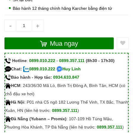
Bảo hành 12 tháng chính hãng Karcher bằng điện tử
-
+
Mua ngay
Hotline
:
0899.010.222
-
0899.357.111
(8h30 - 17h30)
Chat:
0899.010.222
Huy Linh
Bảo hành - Hợp tác:
0934.633.847
HCM
: 243/36/30 Mã Lò, Bình Trị Đông A, Bình Tân, HCM (có
chỗ đậu xe hơi)
Hà Nội
: P01 nhà C5 ngõ 182 Lương Thế Vinh, TX Bắc, Thanh
Xuân, HN (liên hệ trước:
0899.357.111
)
Đà Nẵng (Yubann – Promix)
: 107-109 Hồ Tùng Mậu,
Phường Hòa Khánh, TP Đà Nẵng (liên hệ trước:
0899.357.111
)