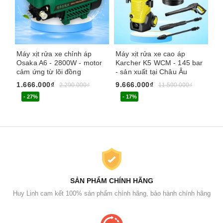
Máy xịt rửa xe chỉnh áp
Máy xịt rửa xe cao áp
Má
Osaka A6 - 2800W - motor
Karcher K5 WCM - 145 bar
An
cảm ứng từ lõi đồng
- sản xuất tại Châu Âu
FL
áp
1.666.000₫
9.666.000₫
2.290.000₫
11.590.000₫
4.
- 27%
- 17%
SẢN PHẨM CHÍNH HÃNG
Huy Linh cam kết 100% sản phẩm chính hãng, bảo hành chính hãng