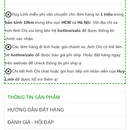
Huy Linh miễn phí vận chuyển cho đơn hàng từ
1 triệu
trong
bán kính 10km
trong khu vực
HCM
và
Hà Nội
. Với địa chỉ xa
hơn Anh Chị vui lòng liên hệ
hotline/zalo
để được thông tin
chính xác nhận
Các đơn hàng đi tỉnh hoặc gửi chành xe, Anh Chị có thể liên
hệ
hotline/zalo
để được báo giá phí ship. Hoặc đặt hàng ngay
trên website để check thông tin phí ship ạ
Chi tiết Anh Chị chat hoặc gọi trực tiếp với nhân viên của
Huy
Linh
để được hỗ trợ thêm ạ!
THÔNG TIN SẢN PHẨM
HƯỚNG DẪN ĐẶT HÀNG
ĐÁNH GIÁ - HỎI ĐÁP