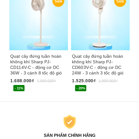
Sale
Sale
Quạt cây đứng tuần hoàn
Quạt cây đứng tuần hoàn
Qu
không khí Sharp PJ-
không khí Sharp PJ-
kh
CD114V-C - động cơ DC
CD603V-C - động cơ DC
CD
36W - 3 cánh 8 tốc độ gió
24W - 3 cánh 3 tốc độ gió
20
1.688.000₫
1.525.000₫
2.
1.900.000₫
1.900.000₫
- 11%
- 20%
SẢN PHẨM CHÍNH HÃNG