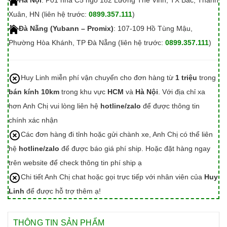
Hà Nội
: P01 nhà C5 ngõ 182 Lương Thế Vinh, TX Bắc, Thanh
Xuân, HN (liên hệ trước:
0899.357.111
)
Đà Nẵng (Yubann – Promix)
: 107-109 Hồ Tùng Mậu,
Phường Hòa Khánh, TP Đà Nẵng (liên hệ trước:
0899.357.111
)
Huy Linh miễn phí vận chuyển cho đơn hàng từ
1 triệu
trong
bán kính 10km
trong khu vực
HCM
và
Hà Nội
. Với địa chỉ xa
hơn Anh Chị vui lòng liên hệ
hotline/zalo
để được thông tin
chính xác nhận
Các đơn hàng đi tỉnh hoặc gửi chành xe, Anh Chị có thể liên
hệ
hotline/zalo
để được báo giá phí ship. Hoặc đặt hàng ngay
trên website để check thông tin phí ship ạ
Chi tiết Anh Chị chat hoặc gọi trực tiếp với nhân viên của
Huy
Linh
để được hỗ trợ thêm ạ!
THÔNG TIN SẢN PHẨM