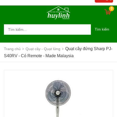
0
Tìm kiếm
Quạt cây đứng Sharp PJ-
Trang chủ
Quạt cây - Quạt lửng
S40RV - Có Remote - Made Malaysia