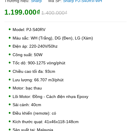
Thương hiệu:
Sharp
Mã SP:
Sharp PJ-S40RV-WH
1.199.000₫
1.400.000₫
Model: PJ-S40RV
Màu sắc: WH (Trắng), DG (Đen), LG (Xám)
Điện áp: 220-240V/50hz
Công suất: 50W
Tốc dộ: 900-1275 vòng/phút
Chiều cao tối đa: 93cm
Lưu lượng: 66.707 m3/phút
Motor: bạc thau
Lõi Motor: Đồng - Cách điện nhựa Epoxy
Sải cánh: 40cm
Điều khiển (remote): có
Kích thước quạt: 41x46x118-148cm
Sản xuất tại: Malaysia