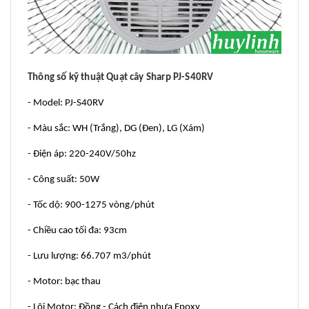
Thông số kỹ thuật Quạt cây Sharp PJ-S40RV
- Model: PJ-S40RV
- Màu sắc: WH (Trắng), DG (Đen), LG (Xám)
- Điện áp: 220-240V/50hz
- Công suất: 50W
- Tốc dộ: 900-1275 vòng/phút
- Chiều cao tối đa: 93cm
- Lưu lượng: 66.707 m3/phút
- Motor: bạc thau
- Lõi Motor: Đồng - Cách điện nhựa Epoxy